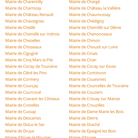
Mairie de Charentilly
Mairie de Chargé
Mairie de Charnizay
Mairie de Château la Vallière
Mairie de Château Renault
Mairie de Chaumussay
Mairie de Chaveignes
Mairie de Chédigny
Mairie de Cheillé
Mairie de Chemillé sur Dême
Mairie de Chemillé sur Indrois
Mairie de Chenonceaux
Mairie de Chezelles
Mairie de Chinon
Mairie de Chisseaux
Mairie de Chouzé sur Loire
Mairie de Cigogné
Mairie de Cinais
Mairie de Cinq Mars la Pile
Mairie de Ciran
Mairie de Civray de Touraine
Mairie de Civray sur Esves
Mairie de Cléré les Pins
Mairie de Continvoir
Mairie de Cormery
Mairie de Couesmes
Mairie de Courçay
Mairie de Courcelles de Touraine
Mairie de Courcoué
Mairie de Couziers
Mairie de Cravant les Côteaux
Mairie de Crissay sur Manse
Mairie de Crotelles
Mairie de Crouzilles
Mairie de Cussay
Mairie de Dame Marie les Bois
Mairie de Descartes
Mairie de Dierre
Mairie de Dolus le Sec
Mairie de Draché
Mairie de Druye
Mairie de Épeigné les Bois
Mairie d'Esves le Moutier
Mairie d'Esvres