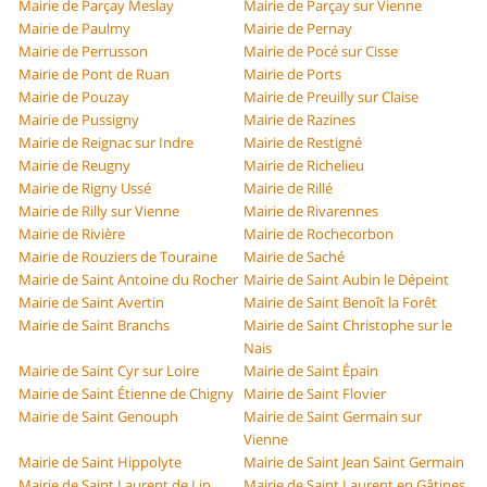
Mairie de Parçay Meslay
Mairie de Parçay sur Vienne
Mairie de Paulmy
Mairie de Pernay
Mairie de Perrusson
Mairie de Pocé sur Cisse
Mairie de Pont de Ruan
Mairie de Ports
Mairie de Pouzay
Mairie de Preuilly sur Claise
Mairie de Pussigny
Mairie de Razines
Mairie de Reignac sur Indre
Mairie de Restigné
Mairie de Reugny
Mairie de Richelieu
Mairie de Rigny Ussé
Mairie de Rillé
Mairie de Rilly sur Vienne
Mairie de Rivarennes
Mairie de Rivière
Mairie de Rochecorbon
Mairie de Rouziers de Touraine
Mairie de Saché
Mairie de Saint Antoine du Rocher
Mairie de Saint Aubin le Dépeint
Mairie de Saint Avertin
Mairie de Saint Benoît la Forêt
Mairie de Saint Branchs
Mairie de Saint Christophe sur le
Nais
Mairie de Saint Cyr sur Loire
Mairie de Saint Épain
Mairie de Saint Étienne de Chigny
Mairie de Saint Flovier
Mairie de Saint Genouph
Mairie de Saint Germain sur
Vienne
Mairie de Saint Hippolyte
Mairie de Saint Jean Saint Germain
Mairie de Saint Laurent de Lin
Mairie de Saint Laurent en Gâtines