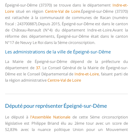
Épeigné-sur-Dême (37370) se trouve dans le département
Indre-et-
Loire
situé en région
Centre-Val de Loire
.
Épeigné-sur-Dême (37370)
est rattachée à la communauté de communes de Racan (numéro
fiscal : 243700887).
Depuis 2015, Épeigné-sur-Dême est dans le canton
de Château-Renault (N°4) du département Indre-et-Loire.
Avant la
réforme des départements, Épeigné-sur-Dême était dans le canton
N°17 de Neuvy Le Roi dans la 5ème circonscription.
Les administrations de la ville de Épeigné-sur-Dême
La Mairie de Épeigné-sur-Dême dépend de la préfecture du
département de
37
.
Le Conseil Général de la Mairie de Épeigné-sur-
Dême est le Conseil Départemental de
Indre-et-Loire
, faisant parti de
la région administrative
Centre-Val de Loire
Député pour représenter Épeigné-sur-Dême
Le député à
l'Assemblée Nationale
de cette 5ème circonscription
législative est Philippe Briand élu au 2ème tour avec un score de
52,83% avec la nuance politique Union pour un Mouvement