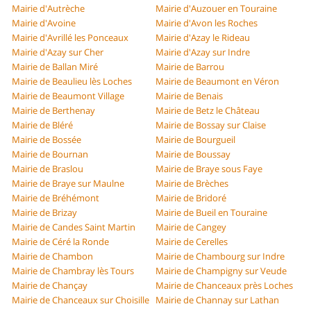
Mairie d'Autrèche
Mairie d'Auzouer en Touraine
Mairie d'Avoine
Mairie d'Avon les Roches
Mairie d'Avrillé les Ponceaux
Mairie d'Azay le Rideau
Mairie d'Azay sur Cher
Mairie d'Azay sur Indre
Mairie de Ballan Miré
Mairie de Barrou
Mairie de Beaulieu lès Loches
Mairie de Beaumont en Véron
Mairie de Beaumont Village
Mairie de Benais
Mairie de Berthenay
Mairie de Betz le Château
Mairie de Bléré
Mairie de Bossay sur Claise
Mairie de Bossée
Mairie de Bourgueil
Mairie de Bournan
Mairie de Boussay
Mairie de Braslou
Mairie de Braye sous Faye
Mairie de Braye sur Maulne
Mairie de Brèches
Mairie de Bréhémont
Mairie de Bridoré
Mairie de Brizay
Mairie de Bueil en Touraine
Mairie de Candes Saint Martin
Mairie de Cangey
Mairie de Céré la Ronde
Mairie de Cerelles
Mairie de Chambon
Mairie de Chambourg sur Indre
Mairie de Chambray lès Tours
Mairie de Champigny sur Veude
Mairie de Chançay
Mairie de Chanceaux près Loches
Mairie de Chanceaux sur Choisille
Mairie de Channay sur Lathan