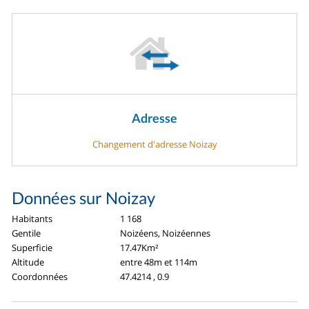
Adresse
Changement d'adresse Noizay
Données sur Noizay
Habitants
1 168
Gentile
Noizéens, Noizéennes
Superficie
17.47Km²
Altitude
entre 48m et 114m
Coordonnées
47.4214 , 0.9