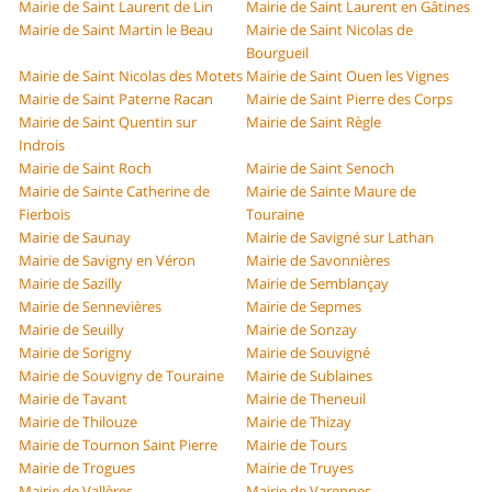
Mairie de Saint Laurent de Lin
Mairie de Saint Laurent en Gâtines
Mairie de Saint Martin le Beau
Mairie de Saint Nicolas de
Bourgueil
Mairie de Saint Nicolas des Motets
Mairie de Saint Ouen les Vignes
Mairie de Saint Paterne Racan
Mairie de Saint Pierre des Corps
Mairie de Saint Quentin sur
Mairie de Saint Règle
Indrois
Mairie de Saint Roch
Mairie de Saint Senoch
Mairie de Sainte Catherine de
Mairie de Sainte Maure de
Fierbois
Touraine
Mairie de Saunay
Mairie de Savigné sur Lathan
Mairie de Savigny en Véron
Mairie de Savonnières
Mairie de Sazilly
Mairie de Semblançay
Mairie de Sennevières
Mairie de Sepmes
Mairie de Seuilly
Mairie de Sonzay
Mairie de Sorigny
Mairie de Souvigné
Mairie de Souvigny de Touraine
Mairie de Sublaines
Mairie de Tavant
Mairie de Theneuil
Mairie de Thilouze
Mairie de Thizay
Mairie de Tournon Saint Pierre
Mairie de Tours
Mairie de Trogues
Mairie de Truyes
Mairie de Vallères
Mairie de Varennes