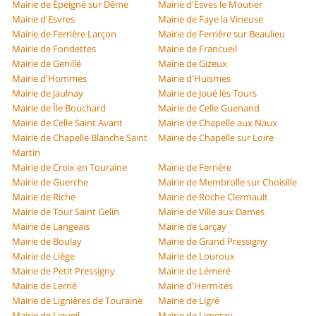
Mairie de Épeigné sur Dême
Mairie d'Esves le Moutier
Mairie d'Esvres
Mairie de Faye la Vineuse
Mairie de Ferrière Larçon
Mairie de Ferrière sur Beaulieu
Mairie de Fondettes
Mairie de Francueil
Mairie de Genillé
Mairie de Gizeux
Mairie d'Hommes
Mairie d'Huismes
Mairie de Jaulnay
Mairie de Joué lès Tours
Mairie de Île Bouchard
Mairie de Celle Guenand
Mairie de Celle Saint Avant
Mairie de Chapelle aux Naux
Mairie de Chapelle Blanche Saint
Mairie de Chapelle sur Loire
Martin
Mairie de Croix en Touraine
Mairie de Ferrière
Mairie de Guerche
Mairie de Membrolle sur Choisille
Mairie de Riche
Mairie de Roche Clermault
Mairie de Tour Saint Gelin
Mairie de Ville aux Dames
Mairie de Langeais
Mairie de Larçay
Mairie de Boulay
Mairie de Grand Pressigny
Mairie de Liège
Mairie de Louroux
Mairie de Petit Pressigny
Mairie de Lémeré
Mairie de Lerné
Mairie d'Hermites
Mairie de Lignières de Touraine
Mairie de Ligré
Mairie de Ligueil
Mairie de Limeray