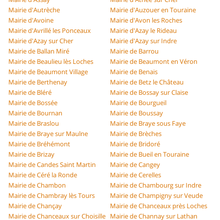
Mairie d'Autrèche
Mairie d'Auzouer en Touraine
Mairie d'Avoine
Mairie d'Avon les Roches
Mairie d'Avrillé les Ponceaux
Mairie d'Azay le Rideau
Mairie d'Azay sur Cher
Mairie d'Azay sur Indre
Mairie de Ballan Miré
Mairie de Barrou
Mairie de Beaulieu lès Loches
Mairie de Beaumont en Véron
Mairie de Beaumont Village
Mairie de Benais
Mairie de Berthenay
Mairie de Betz le Château
Mairie de Bléré
Mairie de Bossay sur Claise
Mairie de Bossée
Mairie de Bourgueil
Mairie de Bournan
Mairie de Boussay
Mairie de Braslou
Mairie de Braye sous Faye
Mairie de Braye sur Maulne
Mairie de Brèches
Mairie de Bréhémont
Mairie de Bridoré
Mairie de Brizay
Mairie de Bueil en Touraine
Mairie de Candes Saint Martin
Mairie de Cangey
Mairie de Céré la Ronde
Mairie de Cerelles
Mairie de Chambon
Mairie de Chambourg sur Indre
Mairie de Chambray lès Tours
Mairie de Champigny sur Veude
Mairie de Chançay
Mairie de Chanceaux près Loches
Mairie de Chanceaux sur Choisille
Mairie de Channay sur Lathan