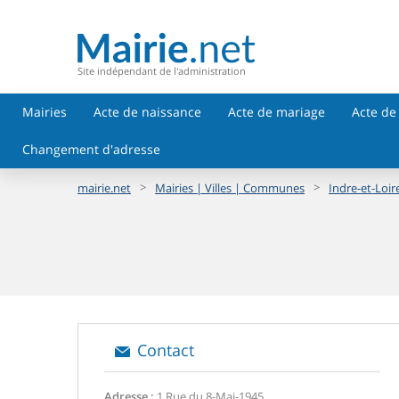
Site indépendant de l'administration
Mairies
Acte de naissance
Acte de mariage
Acte de
Changement d'adresse
>
>
mairie.net
Mairies | Villes | Communes
Indre-et-Loire
Contact
Adresse :
1 Rue du 8-Mai-1945