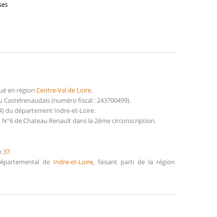
ses
ué en région
Centre-Val de Loire
.
astelrenaudais (numéro fiscal : 243700499).
) du département Indre-et-Loire.
N°6 de Chateau Renault dans la 2ème circonscription.
e
37
.
 Départemental de
Indre-et-Loire
, faisant parti de la région