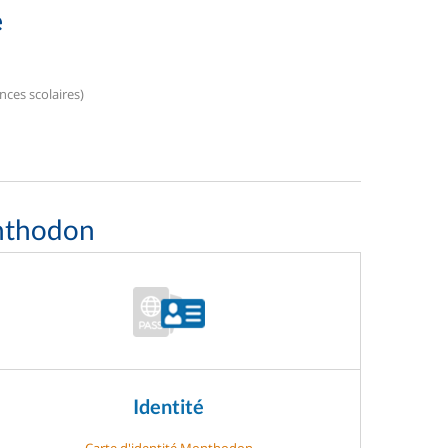
e
nces scolaires)
nthodon
Identité
Carte d'identité Monthodon