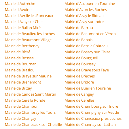
Mairie d'Autrèche
Mairie d'Auzouer en Touraine
Mairie d'Avoine
Mairie d'Avon les Roches
Mairie d'Avrillé les Ponceaux
Mairie d'Azay le Rideau
Mairie d'Azay sur Cher
Mairie d'Azay sur Indre
Mairie de Ballan Miré
Mairie de Barrou
Mairie de Beaulieu lès Loches
Mairie de Beaumont en Véron
Mairie de Beaumont Village
Mairie de Benais
Mairie de Berthenay
Mairie de Betz le Château
Mairie de Bléré
Mairie de Bossay sur Claise
Mairie de Bossée
Mairie de Bourgueil
Mairie de Bournan
Mairie de Boussay
Mairie de Braslou
Mairie de Braye sous Faye
Mairie de Braye sur Maulne
Mairie de Brèches
Mairie de Bréhémont
Mairie de Bridoré
Mairie de Brizay
Mairie de Bueil en Touraine
Mairie de Candes Saint Martin
Mairie de Cangey
Mairie de Céré la Ronde
Mairie de Cerelles
Mairie de Chambon
Mairie de Chambourg sur Indre
Mairie de Chambray lès Tours
Mairie de Champigny sur Veude
Mairie de Chançay
Mairie de Chanceaux près Loches
Mairie de Chanceaux sur Choisille
Mairie de Channay sur Lathan