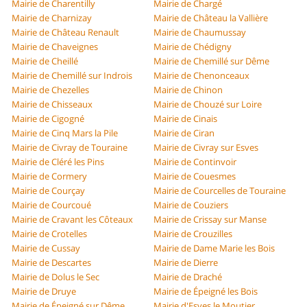
Mairie de Charentilly
Mairie de Chargé
Mairie de Charnizay
Mairie de Château la Vallière
Mairie de Château Renault
Mairie de Chaumussay
Mairie de Chaveignes
Mairie de Chédigny
Mairie de Cheillé
Mairie de Chemillé sur Dême
Mairie de Chemillé sur Indrois
Mairie de Chenonceaux
Mairie de Chezelles
Mairie de Chinon
Mairie de Chisseaux
Mairie de Chouzé sur Loire
Mairie de Cigogné
Mairie de Cinais
Mairie de Cinq Mars la Pile
Mairie de Ciran
Mairie de Civray de Touraine
Mairie de Civray sur Esves
Mairie de Cléré les Pins
Mairie de Continvoir
Mairie de Cormery
Mairie de Couesmes
Mairie de Courçay
Mairie de Courcelles de Touraine
Mairie de Courcoué
Mairie de Couziers
Mairie de Cravant les Côteaux
Mairie de Crissay sur Manse
Mairie de Crotelles
Mairie de Crouzilles
Mairie de Cussay
Mairie de Dame Marie les Bois
Mairie de Descartes
Mairie de Dierre
Mairie de Dolus le Sec
Mairie de Draché
Mairie de Druye
Mairie de Épeigné les Bois
Mairie de Épeigné sur Dême
Mairie d'Esves le Moutier