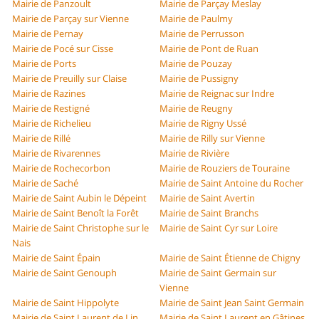
Mairie de Panzoult
Mairie de Parçay Meslay
Mairie de Parçay sur Vienne
Mairie de Paulmy
Mairie de Pernay
Mairie de Perrusson
Mairie de Pocé sur Cisse
Mairie de Pont de Ruan
Mairie de Ports
Mairie de Pouzay
Mairie de Preuilly sur Claise
Mairie de Pussigny
Mairie de Razines
Mairie de Reignac sur Indre
Mairie de Restigné
Mairie de Reugny
Mairie de Richelieu
Mairie de Rigny Ussé
Mairie de Rillé
Mairie de Rilly sur Vienne
Mairie de Rivarennes
Mairie de Rivière
Mairie de Rochecorbon
Mairie de Rouziers de Touraine
Mairie de Saché
Mairie de Saint Antoine du Rocher
Mairie de Saint Aubin le Dépeint
Mairie de Saint Avertin
Mairie de Saint Benoît la Forêt
Mairie de Saint Branchs
Mairie de Saint Christophe sur le
Mairie de Saint Cyr sur Loire
Nais
Mairie de Saint Épain
Mairie de Saint Étienne de Chigny
Mairie de Saint Genouph
Mairie de Saint Germain sur
Vienne
Mairie de Saint Hippolyte
Mairie de Saint Jean Saint Germain
Mairie de Saint Laurent de Lin
Mairie de Saint Laurent en Gâtines