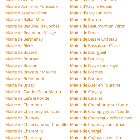
Mairie d'Avrillé les Ponceaux
Mairie d'Azay le Rideau
Mairie d'Azay sur Cher
Mairie d'Azay sur Indre
Mairie de Ballan Miré
Mairie de Barrou
Mairie de Beaulieu lès Loches
Mairie de Beaumont en Véron
Mairie de Beaumont Village
Mairie de Benais
Mairie de Berthenay
Mairie de Betz le Château
Mairie de Bléré
Mairie de Bossay sur Claise
Mairie de Bossée
Mairie de Bourgueil
Mairie de Bournan
Mairie de Boussay
Mairie de Braslou
Mairie de Braye sous Faye
Mairie de Braye sur Maulne
Mairie de Brèches
Mairie de Bréhémont
Mairie de Bridoré
Mairie de Brizay
Mairie de Bueil en Touraine
Mairie de Candes Saint Martin
Mairie de Cangey
Mairie de Céré la Ronde
Mairie de Cerelles
Mairie de Chambon
Mairie de Chambourg sur Indre
Mairie de Chambray lès Tours
Mairie de Champigny sur Veude
Mairie de Chançay
Mairie de Chanceaux près Loches
Mairie de Chanceaux sur Choisille
Mairie de Channay sur Lathan
Mairie de Charentilly
Mairie de Chargé
Mairie de Charnizay
Mairie de Château la Vallière