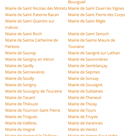
Bourgueil
Mairie de Saint Nicolas des Motets
Mairie de Saint Ouen les Vignes
Mairie de Saint Paterne Racan
Mairie de Saint Pierre des Corps
Mairie de Saint Quentin sur
Mairie de Saint Règle
Indrois
Mairie de Saint Roch
Mairie de Saint Senoch
Mairie de Sainte Catherine de
Mairie de Sainte Maure de
Fierbois
Touraine
Mairie de Saunay
Mairie de Savigné sur Lathan
Mairie de Savigny en Véron
Mairie de Savonnières
Mairie de Sazilly
Mairie de Semblançay
Mairie de Sennevières
Mairie de Sepmes
Mairie de Seuilly
Mairie de Sonzay
Mairie de Sorigny
Mairie de Souvigné
Mairie de Souvigny de Touraine
Mairie de Sublaines
Mairie de Tavant
Mairie de Theneuil
Mairie de Thilouze
Mairie de Thizay
Mairie de Tournon Saint Pierre
Mairie de Tours
Mairie de Trogues
Mairie de Truyes
Mairie de Vallères
Mairie de Varennes
Mairie de Veigné
Mairie de Véretz
Mairie de Verneuil le Château
Mairie de Verneuil sur Indre