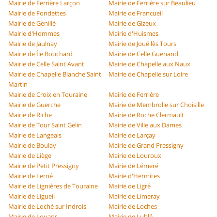
Mairie de Ferrière Larçon
Mairie de Ferrière sur Beaulieu
Mairie de Fondettes
Mairie de Francueil
Mairie de Genillé
Mairie de Gizeux
Mairie d'Hommes
Mairie d'Huismes
Mairie de Jaulnay
Mairie de Joué lès Tours
Mairie de Île Bouchard
Mairie de Celle Guenand
Mairie de Celle Saint Avant
Mairie de Chapelle aux Naux
Mairie de Chapelle Blanche Saint
Mairie de Chapelle sur Loire
Martin
Mairie de Croix en Touraine
Mairie de Ferrière
Mairie de Guerche
Mairie de Membrolle sur Choisille
Mairie de Riche
Mairie de Roche Clermault
Mairie de Tour Saint Gelin
Mairie de Ville aux Dames
Mairie de Langeais
Mairie de Larçay
Mairie de Boulay
Mairie de Grand Pressigny
Mairie de Liège
Mairie de Louroux
Mairie de Petit Pressigny
Mairie de Lémeré
Mairie de Lerné
Mairie d'Hermites
Mairie de Lignières de Touraine
Mairie de Ligré
Mairie de Ligueil
Mairie de Limeray
Mairie de Loché sur Indrois
Mairie de Loches
Mairie de Louans
Mairie de Lublé