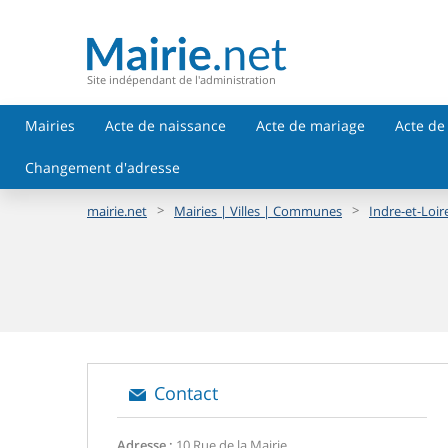
Site indépendant de l'administration
Mairies
Acte de naissance
Acte de mariage
Acte de
Changement d'adresse
>
>
mairie.net
Mairies | Villes | Communes
Indre-et-Loire
Contact
Adresse :
10 Rue de la Mairie