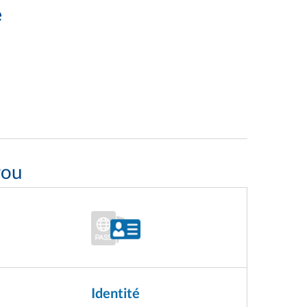
e
rou
Identité