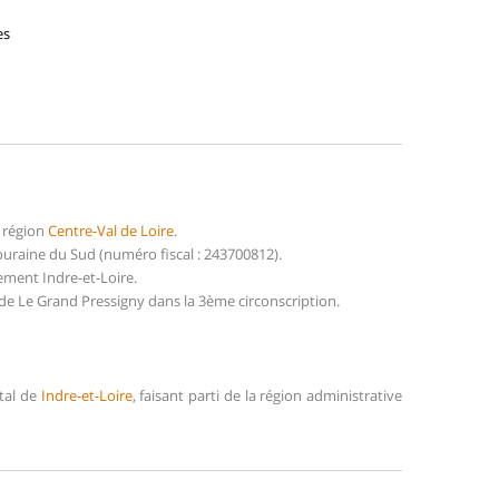
es
 région
Centre-Val de Loire
.
raine du Sud (numéro fiscal : 243700812).
ement Indre-et-Loire.
de Le Grand Pressigny dans la 3ème circonscription.
tal de
Indre-et-Loire
, faisant parti de la région administrative