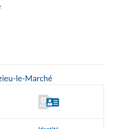
e
zieu-le-Marché
Identité