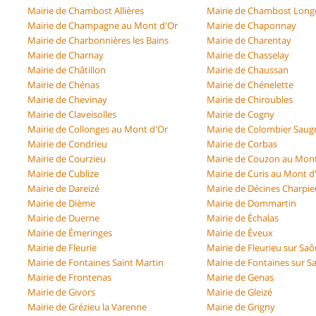
Mairie de Chambost Allières
Mairie de Chambost Long
Mairie de Champagne au Mont d'Or
Mairie de Chaponnay
Mairie de Charbonnières les Bains
Mairie de Charentay
Mairie de Charnay
Mairie de Chasselay
Mairie de Châtillon
Mairie de Chaussan
Mairie de Chénas
Mairie de Chénelette
Mairie de Chevinay
Mairie de Chiroubles
Mairie de Claveisolles
Mairie de Cogny
Mairie de Collonges au Mont d'Or
Mairie de Colombier Saug
Mairie de Condrieu
Mairie de Corbas
Mairie de Courzieu
Mairie de Couzon au Mont
Mairie de Cublize
Mairie de Curis au Mont d
Mairie de Dareizé
Mairie de Décines Charpie
Mairie de Dième
Mairie de Dommartin
Mairie de Duerne
Mairie de Échalas
Mairie de Émeringes
Mairie de Éveux
Mairie de Fleurie
Mairie de Fleurieu sur Sa
Mairie de Fontaines Saint Martin
Mairie de Fontaines sur S
Mairie de Frontenas
Mairie de Genas
Mairie de Givors
Mairie de Gleizé
Mairie de Grézieu la Varenne
Mairie de Grigny