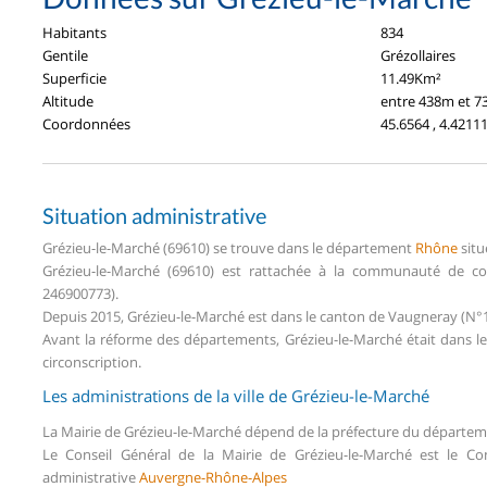
Habitants
834
Gentile
Grézollaires
Superficie
11.49Km²
Altitude
entre 438m et 
Coordonnées
45.6564 , 4.4211
Situation administrative
Grézieu-le-Marché (69610) se trouve dans le département
Rhône
situ
Grézieu-le-Marché (69610) est rattachée à la communauté de c
246900773).
Depuis 2015, Grézieu-le-Marché est dans le canton de Vaugneray (N
Avant la réforme des départements, Grézieu-le-Marché était dans 
circonscription.
Les administrations de la ville de Grézieu-le-Marché
La Mairie de Grézieu-le-Marché dépend de la préfecture du départe
Le Conseil Général de la Mairie de Grézieu-le-Marché est le C
administrative
Auvergne-Rhône-Alpes