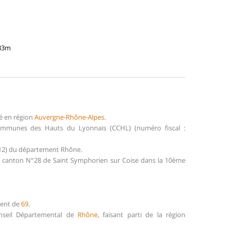
733m
1
é en région
Auvergne-Rhône-Alpes
.
ommunes des Hauts du Lyonnais (CCHL) (numéro fiscal :
°12) du département Rhône.
le canton N°28 de Saint Symphorien sur Coise dans la 10ème
ment de
69
.
onseil Départemental de
Rhône
, faisant parti de la région