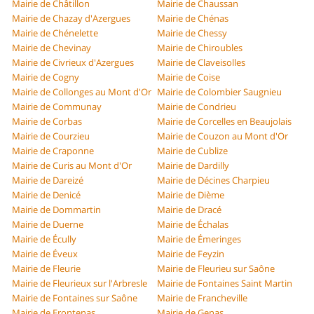
Mairie de Châtillon
Mairie de Chaussan
Mairie de Chazay d'Azergues
Mairie de Chénas
Mairie de Chénelette
Mairie de Chessy
Mairie de Chevinay
Mairie de Chiroubles
Mairie de Civrieux d'Azergues
Mairie de Claveisolles
Mairie de Cogny
Mairie de Coise
Mairie de Collonges au Mont d'Or
Mairie de Colombier Saugnieu
Mairie de Communay
Mairie de Condrieu
Mairie de Corbas
Mairie de Corcelles en Beaujolais
Mairie de Courzieu
Mairie de Couzon au Mont d'Or
Mairie de Craponne
Mairie de Cublize
Mairie de Curis au Mont d'Or
Mairie de Dardilly
Mairie de Dareizé
Mairie de Décines Charpieu
Mairie de Denicé
Mairie de Dième
Mairie de Dommartin
Mairie de Dracé
Mairie de Duerne
Mairie de Échalas
Mairie de Écully
Mairie de Émeringes
Mairie de Éveux
Mairie de Feyzin
Mairie de Fleurie
Mairie de Fleurieu sur Saône
Mairie de Fleurieux sur l'Arbresle
Mairie de Fontaines Saint Martin
Mairie de Fontaines sur Saône
Mairie de Francheville
Mairie de Frontenas
Mairie de Genas