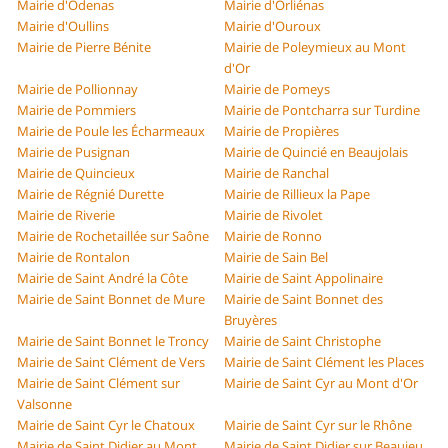
Mairie d'Odenas
Mairie d'Orliénas
Mairie d'Oullins
Mairie d'Ouroux
Mairie de Pierre Bénite
Mairie de Poleymieux au Mont
d'Or
Mairie de Pollionnay
Mairie de Pomeys
Mairie de Pommiers
Mairie de Pontcharra sur Turdine
Mairie de Poule les Écharmeaux
Mairie de Propières
Mairie de Pusignan
Mairie de Quincié en Beaujolais
Mairie de Quincieux
Mairie de Ranchal
Mairie de Régnié Durette
Mairie de Rillieux la Pape
Mairie de Riverie
Mairie de Rivolet
Mairie de Rochetaillée sur Saône
Mairie de Ronno
Mairie de Rontalon
Mairie de Sain Bel
Mairie de Saint André la Côte
Mairie de Saint Appolinaire
Mairie de Saint Bonnet de Mure
Mairie de Saint Bonnet des
Bruyères
Mairie de Saint Bonnet le Troncy
Mairie de Saint Christophe
Mairie de Saint Clément de Vers
Mairie de Saint Clément les Places
Mairie de Saint Clément sur
Mairie de Saint Cyr au Mont d'Or
Valsonne
Mairie de Saint Cyr le Chatoux
Mairie de Saint Cyr sur le Rhône
Mairie de Saint Didier au Mont
Mairie de Saint Didier sur Beaujeu