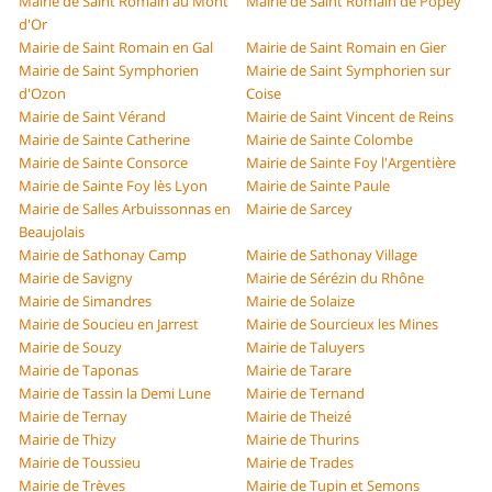
Mairie de Saint Romain au Mont
Mairie de Saint Romain de Popey
d'Or
Mairie de Saint Romain en Gal
Mairie de Saint Romain en Gier
Mairie de Saint Symphorien
Mairie de Saint Symphorien sur
d'Ozon
Coise
Mairie de Saint Vérand
Mairie de Saint Vincent de Reins
Mairie de Sainte Catherine
Mairie de Sainte Colombe
Mairie de Sainte Consorce
Mairie de Sainte Foy l'Argentière
Mairie de Sainte Foy lès Lyon
Mairie de Sainte Paule
Mairie de Salles Arbuissonnas en
Mairie de Sarcey
Beaujolais
Mairie de Sathonay Camp
Mairie de Sathonay Village
Mairie de Savigny
Mairie de Sérézin du Rhône
Mairie de Simandres
Mairie de Solaize
Mairie de Soucieu en Jarrest
Mairie de Sourcieux les Mines
Mairie de Souzy
Mairie de Taluyers
Mairie de Taponas
Mairie de Tarare
Mairie de Tassin la Demi Lune
Mairie de Ternand
Mairie de Ternay
Mairie de Theizé
Mairie de Thizy
Mairie de Thurins
Mairie de Toussieu
Mairie de Trades
Mairie de Trèves
Mairie de Tupin et Semons