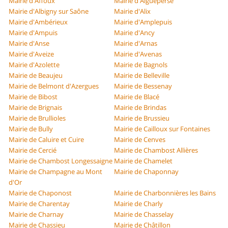
Mairie d'Affoux
Mairie d'Aigueperse
Mairie d'Albigny sur Saône
Mairie d'Alix
Mairie d'Ambérieux
Mairie d'Amplepuis
Mairie d'Ampuis
Mairie d'Ancy
Mairie d'Anse
Mairie d'Arnas
Mairie d'Aveize
Mairie d'Avenas
Mairie d'Azolette
Mairie de Bagnols
Mairie de Beaujeu
Mairie de Belleville
Mairie de Belmont d'Azergues
Mairie de Bessenay
Mairie de Bibost
Mairie de Blacé
Mairie de Brignais
Mairie de Brindas
Mairie de Brullioles
Mairie de Brussieu
Mairie de Bully
Mairie de Cailloux sur Fontaines
Mairie de Caluire et Cuire
Mairie de Cenves
Mairie de Cercié
Mairie de Chambost Allières
Mairie de Chambost Longessaigne
Mairie de Chamelet
Mairie de Champagne au Mont
Mairie de Chaponnay
d'Or
Mairie de Chaponost
Mairie de Charbonnières les Bains
Mairie de Charentay
Mairie de Charly
Mairie de Charnay
Mairie de Chasselay
Mairie de Chassieu
Mairie de Châtillon