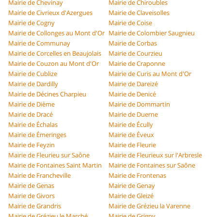
Mairie de Chevinay
Mairie de Chiroubles
Mairie de Civrieux d'Azergues
Mairie de Claveisolles
Mairie de Cogny
Mairie de Coise
Mairie de Collonges au Mont d'Or
Mairie de Colombier Saugnieu
Mairie de Communay
Mairie de Corbas
Mairie de Corcelles en Beaujolais
Mairie de Courzieu
Mairie de Couzon au Mont d'Or
Mairie de Craponne
Mairie de Cublize
Mairie de Curis au Mont d'Or
Mairie de Dardilly
Mairie de Dareizé
Mairie de Décines Charpieu
Mairie de Denicé
Mairie de Dième
Mairie de Dommartin
Mairie de Dracé
Mairie de Duerne
Mairie de Échalas
Mairie de Écully
Mairie de Émeringes
Mairie de Éveux
Mairie de Feyzin
Mairie de Fleurie
Mairie de Fleurieu sur Saône
Mairie de Fleurieux sur l'Arbresle
Mairie de Fontaines Saint Martin
Mairie de Fontaines sur Saône
Mairie de Francheville
Mairie de Frontenas
Mairie de Genas
Mairie de Genay
Mairie de Givors
Mairie de Gleizé
Mairie de Grandris
Mairie de Grézieu la Varenne
Mairie de Grézieu le Marché
Mairie de Grigny