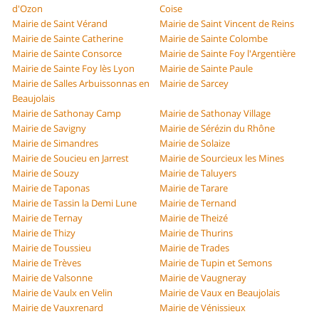
d'Ozon
Coise
Mairie de Saint Vérand
Mairie de Saint Vincent de Reins
Mairie de Sainte Catherine
Mairie de Sainte Colombe
Mairie de Sainte Consorce
Mairie de Sainte Foy l'Argentière
Mairie de Sainte Foy lès Lyon
Mairie de Sainte Paule
Mairie de Salles Arbuissonnas en
Mairie de Sarcey
Beaujolais
Mairie de Sathonay Camp
Mairie de Sathonay Village
Mairie de Savigny
Mairie de Sérézin du Rhône
Mairie de Simandres
Mairie de Solaize
Mairie de Soucieu en Jarrest
Mairie de Sourcieux les Mines
Mairie de Souzy
Mairie de Taluyers
Mairie de Taponas
Mairie de Tarare
Mairie de Tassin la Demi Lune
Mairie de Ternand
Mairie de Ternay
Mairie de Theizé
Mairie de Thizy
Mairie de Thurins
Mairie de Toussieu
Mairie de Trades
Mairie de Trèves
Mairie de Tupin et Semons
Mairie de Valsonne
Mairie de Vaugneray
Mairie de Vaulx en Velin
Mairie de Vaux en Beaujolais
Mairie de Vauxrenard
Mairie de Vénissieux