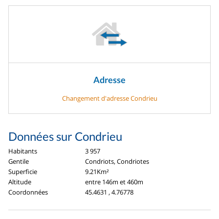
Adresse
Changement d'adresse Condrieu
Données sur Condrieu
Habitants
3 957
Gentile
Condriots, Condriotes
Superficie
9.21Km²
Altitude
entre 146m et 460m
Coordonnées
45.4631 , 4.76778