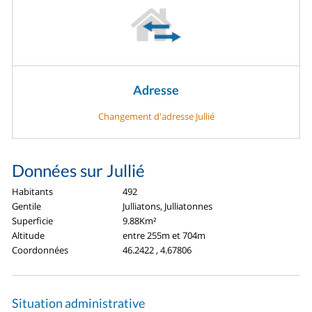
Adresse
Changement d'adresse Jullié
Données sur Jullié
Habitants
492
Gentile
Julliatons, Julliatonnes
Superficie
9.88Km²
Altitude
entre 255m et 704m
Coordonnées
46.2422 , 4.67806
Situation administrative