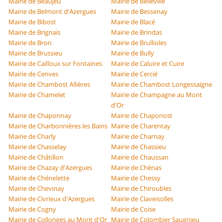
Mairie de Beaujeu
Mairie de Belleville
Mairie de Belmont d'Azergues
Mairie de Bessenay
Mairie de Bibost
Mairie de Blacé
Mairie de Brignais
Mairie de Brindas
Mairie de Bron
Mairie de Brullioles
Mairie de Brussieu
Mairie de Bully
Mairie de Cailloux sur Fontaines
Mairie de Caluire et Cuire
Mairie de Cenves
Mairie de Cercié
Mairie de Chambost Allières
Mairie de Chambost Longessaigne
Mairie de Chamelet
Mairie de Champagne au Mont
d'Or
Mairie de Chaponnay
Mairie de Chaponost
Mairie de Charbonnières les Bains
Mairie de Charentay
Mairie de Charly
Mairie de Charnay
Mairie de Chasselay
Mairie de Chassieu
Mairie de Châtillon
Mairie de Chaussan
Mairie de Chazay d'Azergues
Mairie de Chénas
Mairie de Chénelette
Mairie de Chessy
Mairie de Chevinay
Mairie de Chiroubles
Mairie de Civrieux d'Azergues
Mairie de Claveisolles
Mairie de Cogny
Mairie de Coise
Mairie de Collonges au Mont d'Or
Mairie de Colombier Saugnieu