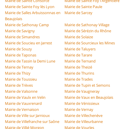
Mairie de Sainte Consorce
Mairie de Sainte Foy l'Argentière
Mairie de Sainte Foy lès Lyon
Mairie de Sainte Paule
Mairie de Salles Arbuissonnas en
Mairie de Sarcey
Beaujolais
Mairie de Sathonay Camp
Mairie de Sathonay Village
Mairie de Savigny
Mairie de Sérézin du Rhône
Mairie de Simandres
Mairie de Solaize
Mairie de Soucieu en Jarrest
Mairie de Sourcieux les Mines
Mairie de Souzy
Mairie de Taluyers
Mairie de Taponas
Mairie de Tarare
Mairie de Tassin la Demi Lune
Mairie de Ternand
Mairie de Ternay
Mairie de Theizé
Mairie de Thizy
Mairie de Thurins
Mairie de Toussieu
Mairie de Trades
Mairie de Trèves
Mairie de Tupin et Semons
Mairie de Valsonne
Mairie de Vaugneray
Mairie de Vaulx en Velin
Mairie de Vaux en Beaujolais
Mairie de Vauxrenard
Mairie de Vénissieux
Mairie de Vernaison
Mairie de Vernay
Mairie de Ville sur Jarnioux
Mairie de Villechenève
Mairie de Villefranche sur Saône
Mairie de Villeurbanne
Mairie de Villié Morgon
Mairie de Vourles