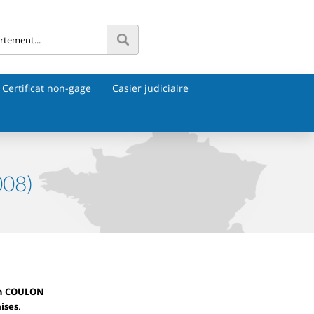
Certificat non-gage
Casier judiciaire
008)
an COULON
ises
.