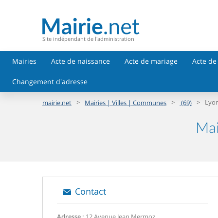
Site indépendant de l'administration
Mairies
Acte de naissance
Acte de mariage
Acte de
Changement d'adresse
>
>
>
Lyon
mairie.net
Mairies | Villes | Communes
(69)
Mai
Contact
Adresse :
12 Avenue Jean Mermoz