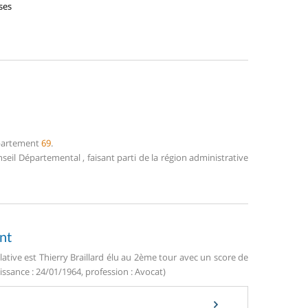
ses
épartement
69
.
onseil Départemental
, faisant parti de la région administrative
nt
slative est Thierry Braillard élu au 2ème tour avec un score de
ssance : 24/01/1964, profession : Avocat)