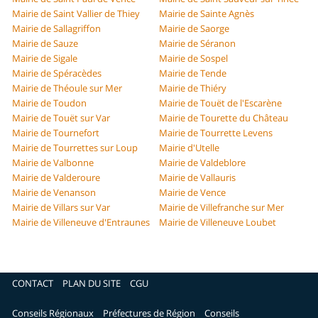
Mairie de Saint Vallier de Thiey
Mairie de Sainte Agnès
Mairie de Sallagriffon
Mairie de Saorge
Mairie de Sauze
Mairie de Séranon
Mairie de Sigale
Mairie de Sospel
Mairie de Spéracèdes
Mairie de Tende
Mairie de Théoule sur Mer
Mairie de Thiéry
Mairie de Toudon
Mairie de Touët de l'Escarène
Mairie de Touët sur Var
Mairie de Tourette du Château
Mairie de Tournefort
Mairie de Tourrette Levens
Mairie de Tourrettes sur Loup
Mairie d'Utelle
Mairie de Valbonne
Mairie de Valdeblore
Mairie de Valderoure
Mairie de Vallauris
Mairie de Venanson
Mairie de Vence
Mairie de Villars sur Var
Mairie de Villefranche sur Mer
Mairie de Villeneuve d'Entraunes
Mairie de Villeneuve Loubet
CONTACT
PLAN DU SITE
CGU
Conseils Régionaux
Préfectures de Région
Conseils