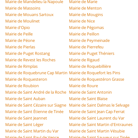
Mairie de Mandelieu la Napoule
Mairie de Marie
Mairie de Massoins
Mairie de Menton
Mairie de Mouans Sartoux
Mairie de Mougins
Mairie de Moulinet
Mairie de Nice
Mairie d'Opio
Mairie de Pégomas
Mairie de Peille
Mairie de Peillon
Mairie de Péone
Mairie de Peymeinade
Mairie de Pierlas
Mairie de Pierrefeu
Mairie de Puget Rostang
Mairie de Puget Théniers
Mairie de Revest les Roches
Mairie de Rigaud
Mairie de Rimplas
Mairie de Roquebillière
Mairie de Roquebrune Cap Martin
Mairie de Roquefort les Pins
Mairie de Roquesteron
Mairie de Roquestéron Grasse
Mairie de Roubion
Mairie de Roure
Mairie de Saint André de la Roche
Mairie de Saint Antonin
Mairie de Saint Auban
Mairie de Saint Blaise
Mairie de Saint Cézaire sur Siagne
Mairie de Saint Dalmas le Selvage
Mairie de Saint Étienne de Tinée
Mairie de Saint Jean Cap Ferrat
Mairie de Saint Jeannet
Mairie de Saint Laurent du Var
Mairie de Saint Léger
Mairie de Saint Martin d'Entraunes
Mairie de Saint Martin du Var
Mairie de Saint Martin Vésubie
Mairie de Saint Paul de Vence
Mairie de Saint Sauveur sur Tinée