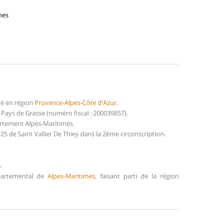
nes
ué en région
Provence-Alpes-Côte d'Azur
.
Pays de Grasse (numéro fiscal : 200039857).
artement Alpes-Maritimes.
5 de Saint Vallier De Thiey dans la 2ème circonscription.
6
.
épartemental de
Alpes-Maritimes
, faisant parti de la région