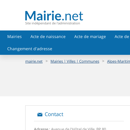
Site indépendant de l'administration
Mairies
Acte de naissance
Acte de mariage
Acte de
Changement d'adresse
>
>
mairie.net
Mairies | Villes | Communes
Alpes-Maritim
Contact
Adresse :
Avenue de l'Hôtel de Ville, BP 80