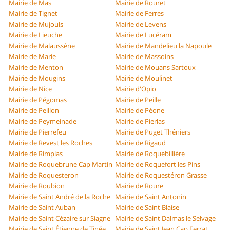
Mairie de Mas
Mairie de Rouret
Mairie de Tignet
Mairie de Ferres
Mairie de Mujouls
Mairie de Levens
Mairie de Lieuche
Mairie de Lucéram
Mairie de Malaussène
Mairie de Mandelieu la Napoule
Mairie de Marie
Mairie de Massoins
Mairie de Menton
Mairie de Mouans Sartoux
Mairie de Mougins
Mairie de Moulinet
Mairie de Nice
Mairie d'Opio
Mairie de Pégomas
Mairie de Peille
Mairie de Peillon
Mairie de Péone
Mairie de Peymeinade
Mairie de Pierlas
Mairie de Pierrefeu
Mairie de Puget Théniers
Mairie de Revest les Roches
Mairie de Rigaud
Mairie de Rimplas
Mairie de Roquebillière
Mairie de Roquebrune Cap Martin
Mairie de Roquefort les Pins
Mairie de Roquesteron
Mairie de Roquestéron Grasse
Mairie de Roubion
Mairie de Roure
Mairie de Saint André de la Roche
Mairie de Saint Antonin
Mairie de Saint Auban
Mairie de Saint Blaise
Mairie de Saint Cézaire sur Siagne
Mairie de Saint Dalmas le Selvage
Mairie de Saint Étienne de Tinée
Mairie de Saint Jean Cap Ferrat