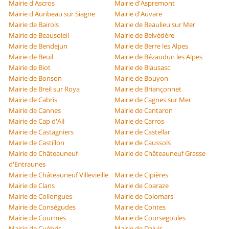
Mairie d'Ascros
Mairie d'Aspremont
Mairie d'Auribeau sur Siagne
Mairie d'Auvare
Mairie de Bairols
Mairie de Beaulieu sur Mer
Mairie de Beausoleil
Mairie de Belvédère
Mairie de Bendejun
Mairie de Berre les Alpes
Mairie de Beuil
Mairie de Bézaudun les Alpes
Mairie de Biot
Mairie de Blausasc
Mairie de Bonson
Mairie de Bouyon
Mairie de Breil sur Roya
Mairie de Briançonnet
Mairie de Cabris
Mairie de Cagnes sur Mer
Mairie de Cannes
Mairie de Cantaron
Mairie de Cap d'Ail
Mairie de Carros
Mairie de Castagniers
Mairie de Castellar
Mairie de Castillon
Mairie de Caussols
Mairie de Châteauneuf
Mairie de Châteauneuf Grasse
d'Entraunes
Mairie de Châteauneuf Villevieille
Mairie de Cipières
Mairie de Clans
Mairie de Coaraze
Mairie de Collongues
Mairie de Colomars
Mairie de Conségudes
Mairie de Contes
Mairie de Courmes
Mairie de Coursegoules
Mairie de Cuébris
Mairie de Daluis