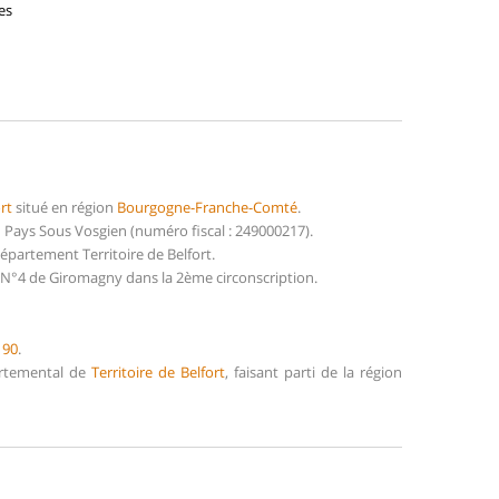
es
rt
situé en région
Bourgogne-Franche-Comté
.
ays Sous Vosgien (numéro fiscal : 249000217).
partement Territoire de Belfort.
 N°4 de Giromagny dans la 2ème circonscription.
e
90
.
artemental de
Territoire de Belfort
, faisant parti de la région