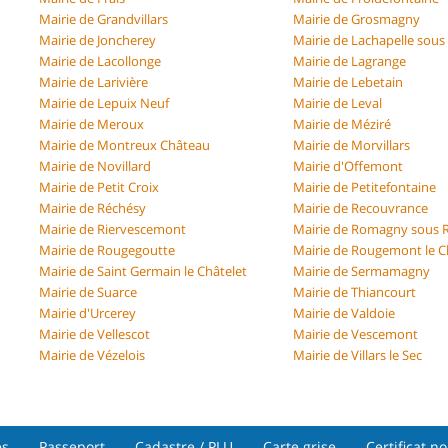
Mairie de Grandvillars
Mairie de Grosmagny
Mairie de Joncherey
Mairie de Lachapelle sou
Mairie de Lacollonge
Mairie de Lagrange
Mairie de Larivière
Mairie de Lebetain
Mairie de Lepuix Neuf
Mairie de Leval
Mairie de Meroux
Mairie de Méziré
Mairie de Montreux Château
Mairie de Morvillars
Mairie de Novillard
Mairie d'Offemont
Mairie de Petit Croix
Mairie de Petitefontaine
Mairie de Réchésy
Mairie de Recouvrance
Mairie de Riervescemont
Mairie de Romagny sous
Mairie de Rougegoutte
Mairie de Rougemont le 
Mairie de Saint Germain le Châtelet
Mairie de Sermamagny
Mairie de Suarce
Mairie de Thiancourt
Mairie d'Urcerey
Mairie de Valdoie
Mairie de Vellescot
Mairie de Vescemont
Mairie de Vézelois
Mairie de Villars le Sec
ès
Passeport
Cadastre / PLU
Carte grise
Certificat n