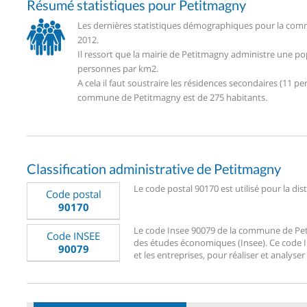
Résumé statistiques pour Petitmagny
Les dernières statistiques démographiques pour la comm
2012.
Il ressort que la mairie de Petitmagny administre une p
personnes par km2.
A cela il faut soustraire les résidences secondaires (11
commune de Petitmagny est de 275 habitants.
Classification administrative de Petitmagny
Le code postal 90170 est utilisé pour la di
Code postal
90170
Le code Insee 90079 de la commune de Petit
Code INSEE
des études économiques (Insee). Ce code Ins
90079
et les entreprises, pour réaliser et analyser