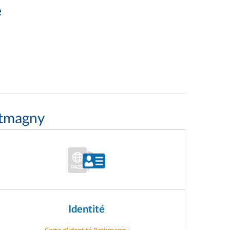
e
itmagny
Identité
Carte d'identité Petitmagny