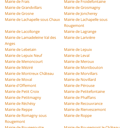
Mairie de Frais
Mairie de Froidefontaine
Mairie de Grandvillars
Mairie de Grosmagny
Mairie de Grosne
Mairie de Joncherey
Mairie de Lachapelle sous Chaux
Mairie de Lachapelle sous
Rougemont
Mairie de Lacollonge
Mairie de Lagrange
Mairie de Lamadeleine Val des
Mairie de Larivière
Anges
Mairie de Lebetain
Mairie de Lepuix
Mairie de Lepuix Neuf
Mairie de Leval
Mairie de Menoncourt
Mairie de Meroux
Mairie de Méziré
Mairie de Montbouton
Mairie de Montreux Château
Mairie de Morvillars
Mairie de Moval
Mairie de Novillard
Mairie d'Offemont
Mairie de Pérouse
Mairie de Petit Croix
Mairie de Petitefontaine
Mairie de Petitmagny
Mairie de Phaffans
Mairie de Réchésy
Mairie de Recouvrance
Mairie de Reppe
Mairie de Riervescemont
Mairie de Romagny sous
Mairie de Roppe
Rougemont
Mairie de Rougegoutte
Mairie de Rougemont le Château