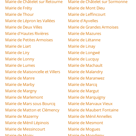
Mairie de Châtelet sur Retourne
Mairie de Châtelet sur Sormonne
Mairie de Fréty
Mairie de Mont Dieu
Mairie de Thour
Mairie de Leffincourt
Mairie de Lépron les Vallées
Mairie d'Ayvelles
Mairie de Deux Villes
Mairie de Grandes Armoises
Mairie d'Hautes Rivières
Mairie de Mazures
Mairie de Petites Armoises
Mairie de Létanne
Mairie de Liart
Mairie de Linay
Mairie de Liry
Mairie de Longwé
Mairie de Lonny
Mairie de Lucquy
Mairie de Lumes
Mairie de Machault
Mairie de Maisoncelle et Villers
Mairie de Malandry
Mairie de Manre
Mairie de Maranwez
Mairie de Marby
Mairie de Marcq
Mairie de Margny
Mairie de Margut
Mairie de Marlemont
Mairie de Marquigny
Mairie de Mars sous Bourcq
Mairie de Marvaux Vieux
Mairie de Matton et Clémency
Mairie de Maubert Fontaine
Mairie de Mazerny
Mairie de Ménil Annelles
Mairie de Ménil Lépinois
Mairie de Mesmont
Mairie de Messincourt
Mairie de Mogues
Mairie de Moiry
Mairie de Mondigny