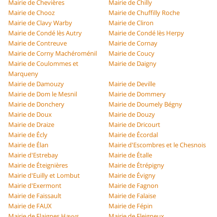
Mairie de Chevières
Mairie de Chilly
Mairie de Chooz
Mairie de Chuffilly Roche
Mairie de Clavy Warby
Mairie de Cliron
Mairie de Condé lès Autry
Mairie de Condé lès Herpy
Mairie de Contreuve
Mairie de Cornay
Mairie de Corny Machéroménil
Mairie de Coucy
Mairie de Coulommes et
Mairie de Daigny
Marqueny
Mairie de Damouzy
Mairie de Deville
Mairie de Dom le Mesnil
Mairie de Dommery
Mairie de Donchery
Mairie de Doumely Bégny
Mairie de Doux
Mairie de Douzy
Mairie de Draize
Mairie de Dricourt
Mairie de Écly
Mairie de Écordal
Mairie de Élan
Mairie d'Escombres et le Chesnois
Mairie d'Estrebay
Mairie de Étalle
Mairie de Éteignières
Mairie de Étrépigny
Mairie d'Euilly et Lombut
Mairie de Évigny
Mairie d'Exermont
Mairie de Fagnon
Mairie de Faissault
Mairie de Falaise
Mairie de FAUX
Mairie de Fépin
Mairie de Flaignes Havys
Mairie de Fleigneux