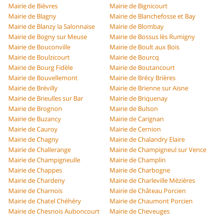
Mairie de Bièvres
Mairie de Bignicourt
Mairie de Blagny
Mairie de Blanchefosse et Bay
Mairie de Blanzy la Salonnaise
Mairie de Blombay
Mairie de Bogny sur Meuse
Mairie de Bossus lès Rumigny
Mairie de Bouconville
Mairie de Boult aux Bois
Mairie de Boulzicourt
Mairie de Bourcq
Mairie de Bourg Fidèle
Mairie de Boutancourt
Mairie de Bouvellemont
Mairie de Brécy Brières
Mairie de Brévilly
Mairie de Brienne sur Aisne
Mairie de Brieulles sur Bar
Mairie de Briquenay
Mairie de Brognon
Mairie de Bulson
Mairie de Buzancy
Mairie de Carignan
Mairie de Cauroy
Mairie de Cernion
Mairie de Chagny
Mairie de Chalandry Elaire
Mairie de Challerange
Mairie de Champigneul sur Vence
Mairie de Champigneulle
Mairie de Champlin
Mairie de Chappes
Mairie de Charbogne
Mairie de Chardeny
Mairie de Charleville Mézières
Mairie de Charnois
Mairie de Château Porcien
Mairie de Chatel Chéhéry
Mairie de Chaumont Porcien
Mairie de Chesnois Auboncourt
Mairie de Cheveuges