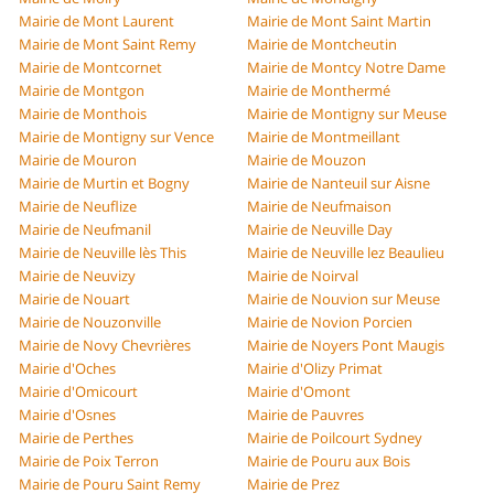
Mairie de Mont Laurent
Mairie de Mont Saint Martin
Mairie de Mont Saint Remy
Mairie de Montcheutin
Mairie de Montcornet
Mairie de Montcy Notre Dame
Mairie de Montgon
Mairie de Monthermé
Mairie de Monthois
Mairie de Montigny sur Meuse
Mairie de Montigny sur Vence
Mairie de Montmeillant
Mairie de Mouron
Mairie de Mouzon
Mairie de Murtin et Bogny
Mairie de Nanteuil sur Aisne
Mairie de Neuflize
Mairie de Neufmaison
Mairie de Neufmanil
Mairie de Neuville Day
Mairie de Neuville lès This
Mairie de Neuville lez Beaulieu
Mairie de Neuvizy
Mairie de Noirval
Mairie de Nouart
Mairie de Nouvion sur Meuse
Mairie de Nouzonville
Mairie de Novion Porcien
Mairie de Novy Chevrières
Mairie de Noyers Pont Maugis
Mairie d'Oches
Mairie d'Olizy Primat
Mairie d'Omicourt
Mairie d'Omont
Mairie d'Osnes
Mairie de Pauvres
Mairie de Perthes
Mairie de Poilcourt Sydney
Mairie de Poix Terron
Mairie de Pouru aux Bois
Mairie de Pouru Saint Remy
Mairie de Prez