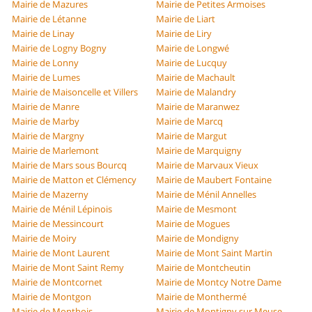
Mairie de Mazures
Mairie de Petites Armoises
Mairie de Létanne
Mairie de Liart
Mairie de Linay
Mairie de Liry
Mairie de Logny Bogny
Mairie de Longwé
Mairie de Lonny
Mairie de Lucquy
Mairie de Lumes
Mairie de Machault
Mairie de Maisoncelle et Villers
Mairie de Malandry
Mairie de Manre
Mairie de Maranwez
Mairie de Marby
Mairie de Marcq
Mairie de Margny
Mairie de Margut
Mairie de Marlemont
Mairie de Marquigny
Mairie de Mars sous Bourcq
Mairie de Marvaux Vieux
Mairie de Matton et Clémency
Mairie de Maubert Fontaine
Mairie de Mazerny
Mairie de Ménil Annelles
Mairie de Ménil Lépinois
Mairie de Mesmont
Mairie de Messincourt
Mairie de Mogues
Mairie de Moiry
Mairie de Mondigny
Mairie de Mont Laurent
Mairie de Mont Saint Martin
Mairie de Mont Saint Remy
Mairie de Montcheutin
Mairie de Montcornet
Mairie de Montcy Notre Dame
Mairie de Montgon
Mairie de Monthermé
Mairie de Monthois
Mairie de Montigny sur Meuse