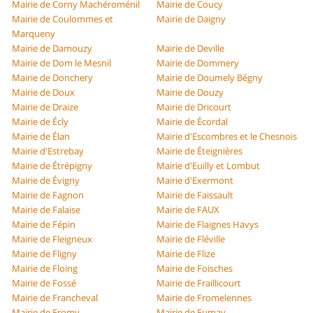
Mairie de Corny Machéroménil
Mairie de Coucy
Mairie de Coulommes et
Mairie de Daigny
Marqueny
Mairie de Damouzy
Mairie de Deville
Mairie de Dom le Mesnil
Mairie de Dommery
Mairie de Donchery
Mairie de Doumely Bégny
Mairie de Doux
Mairie de Douzy
Mairie de Draize
Mairie de Dricourt
Mairie de Écly
Mairie de Écordal
Mairie de Élan
Mairie d'Escombres et le Chesnois
Mairie d'Estrebay
Mairie de Éteignières
Mairie de Étrépigny
Mairie d'Euilly et Lombut
Mairie de Évigny
Mairie d'Exermont
Mairie de Fagnon
Mairie de Faissault
Mairie de Falaise
Mairie de FAUX
Mairie de Fépin
Mairie de Flaignes Havys
Mairie de Fleigneux
Mairie de Fléville
Mairie de Fligny
Mairie de Flize
Mairie de Floing
Mairie de Foisches
Mairie de Fossé
Mairie de Fraillicourt
Mairie de Francheval
Mairie de Fromelennes
Mairie de Fromy
Mairie de Fumay