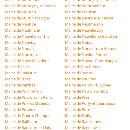
Mairie de Montigny sur Vence
Mairie de Montmeillant
Mairie de Mouron
Mairie de Mouzon
Mairie de Murtin et Bogny
Mairie de Nanteuil sur Aisne
Mairie de Neuflize
Mairie de Neufmaison
Mairie de Neufmanil
Mairie de Neuville Day
Mairie de Neuville lès This
Mairie de Neuville lez Beaulieu
Mairie de Neuvizy
Mairie de Noirval
Mairie de Nouart
Mairie de Nouvion sur Meuse
Mairie de Nouzonville
Mairie de Novion Porcien
Mairie de Novy Chevrières
Mairie de Noyers Pont Maugis
Mairie d'Oches
Mairie d'Olizy Primat
Mairie d'Omicourt
Mairie d'Omont
Mairie d'Osnes
Mairie de Pauvres
Mairie de Perthes
Mairie de Poilcourt Sydney
Mairie de Poix Terron
Mairie de Pouru aux Bois
Mairie de Pouru Saint Remy
Mairie de Prez
Mairie de Prix lès Mézières
Mairie de Puilly et Charbeaux
Mairie de Puiseux
Mairie de Pure
Mairie de Quatre Champs
Mairie de Quilly
Mairie de Raillicourt
Mairie de Rancennes
Mairie de Raucourt et Flaba
Mairie de Regniowez