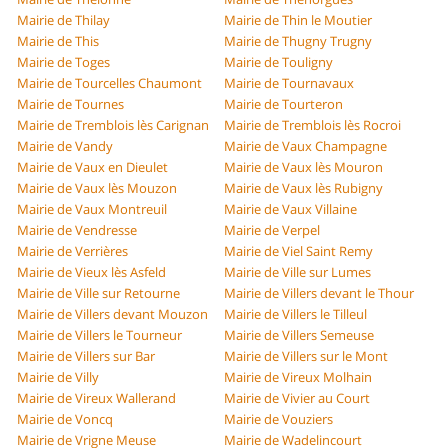
Mairie de Thilay
Mairie de Thin le Moutier
Mairie de This
Mairie de Thugny Trugny
Mairie de Toges
Mairie de Touligny
Mairie de Tourcelles Chaumont
Mairie de Tournavaux
Mairie de Tournes
Mairie de Tourteron
Mairie de Tremblois lès Carignan
Mairie de Tremblois lès Rocroi
Mairie de Vandy
Mairie de Vaux Champagne
Mairie de Vaux en Dieulet
Mairie de Vaux lès Mouron
Mairie de Vaux lès Mouzon
Mairie de Vaux lès Rubigny
Mairie de Vaux Montreuil
Mairie de Vaux Villaine
Mairie de Vendresse
Mairie de Verpel
Mairie de Verrières
Mairie de Viel Saint Remy
Mairie de Vieux lès Asfeld
Mairie de Ville sur Lumes
Mairie de Ville sur Retourne
Mairie de Villers devant le Thour
Mairie de Villers devant Mouzon
Mairie de Villers le Tilleul
Mairie de Villers le Tourneur
Mairie de Villers Semeuse
Mairie de Villers sur Bar
Mairie de Villers sur le Mont
Mairie de Villy
Mairie de Vireux Molhain
Mairie de Vireux Wallerand
Mairie de Vivier au Court
Mairie de Voncq
Mairie de Vouziers
Mairie de Vrigne Meuse
Mairie de Wadelincourt