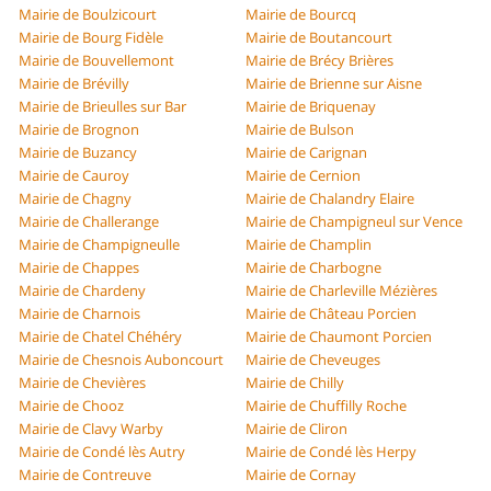
Mairie de Boulzicourt
Mairie de Bourcq
Mairie de Bourg Fidèle
Mairie de Boutancourt
Mairie de Bouvellemont
Mairie de Brécy Brières
Mairie de Brévilly
Mairie de Brienne sur Aisne
Mairie de Brieulles sur Bar
Mairie de Briquenay
Mairie de Brognon
Mairie de Bulson
Mairie de Buzancy
Mairie de Carignan
Mairie de Cauroy
Mairie de Cernion
Mairie de Chagny
Mairie de Chalandry Elaire
Mairie de Challerange
Mairie de Champigneul sur Vence
Mairie de Champigneulle
Mairie de Champlin
Mairie de Chappes
Mairie de Charbogne
Mairie de Chardeny
Mairie de Charleville Mézières
Mairie de Charnois
Mairie de Château Porcien
Mairie de Chatel Chéhéry
Mairie de Chaumont Porcien
Mairie de Chesnois Auboncourt
Mairie de Cheveuges
Mairie de Chevières
Mairie de Chilly
Mairie de Chooz
Mairie de Chuffilly Roche
Mairie de Clavy Warby
Mairie de Cliron
Mairie de Condé lès Autry
Mairie de Condé lès Herpy
Mairie de Contreuve
Mairie de Cornay