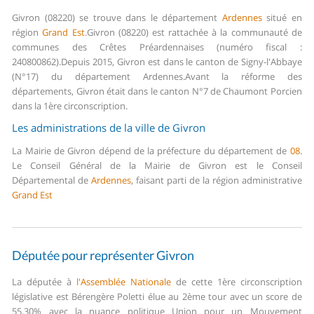
Givron (08220) se trouve dans le département
Ardennes
situé en
région
Grand Est
.
Givron (08220) est rattachée à la communauté de
communes des Crêtes Préardennaises (numéro fiscal :
240800862).
Depuis 2015, Givron est dans le canton de Signy-l'Abbaye
(N°17) du département Ardennes.
Avant la réforme des
départements, Givron était dans le canton N°7 de Chaumont Porcien
dans la 1ère circonscription.
Les administrations de la ville de Givron
La Mairie de Givron dépend de la préfecture du département de
08
.
Le Conseil Général de la Mairie de Givron est le Conseil
Départemental de
Ardennes
, faisant parti de la région administrative
Grand Est
Députée pour représenter Givron
La députée à
l'Assemblée Nationale
de cette 1ère circonscription
législative est Bérengère Poletti élue au 2ème tour avec un score de
55,30% avec la nuance politique Union pour un Mouvement