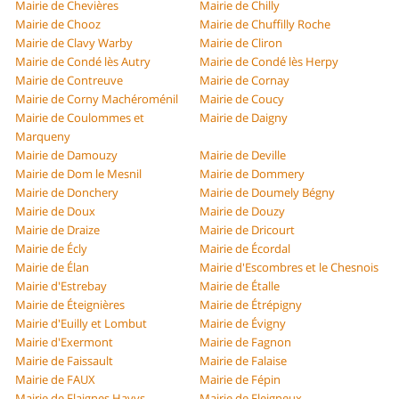
Mairie de Chevières
Mairie de Chilly
Mairie de Chooz
Mairie de Chuffilly Roche
Mairie de Clavy Warby
Mairie de Cliron
Mairie de Condé lès Autry
Mairie de Condé lès Herpy
Mairie de Contreuve
Mairie de Cornay
Mairie de Corny Machéroménil
Mairie de Coucy
Mairie de Coulommes et
Mairie de Daigny
Marqueny
Mairie de Damouzy
Mairie de Deville
Mairie de Dom le Mesnil
Mairie de Dommery
Mairie de Donchery
Mairie de Doumely Bégny
Mairie de Doux
Mairie de Douzy
Mairie de Draize
Mairie de Dricourt
Mairie de Écly
Mairie de Écordal
Mairie de Élan
Mairie d'Escombres et le Chesnois
Mairie d'Estrebay
Mairie de Étalle
Mairie de Éteignières
Mairie de Étrépigny
Mairie d'Euilly et Lombut
Mairie de Évigny
Mairie d'Exermont
Mairie de Fagnon
Mairie de Faissault
Mairie de Falaise
Mairie de FAUX
Mairie de Fépin
Mairie de Flaignes Havys
Mairie de Fleigneux