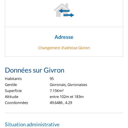
Adresse
Changement d'adresse Givron
Données sur Givron
Habitants
95
Gentile
Givronais, Givronaises
Superficie
7.15Km²
Altitude
entre 102m et 183m
Coordonnées
49.6486 , 4.29
Situation administrative