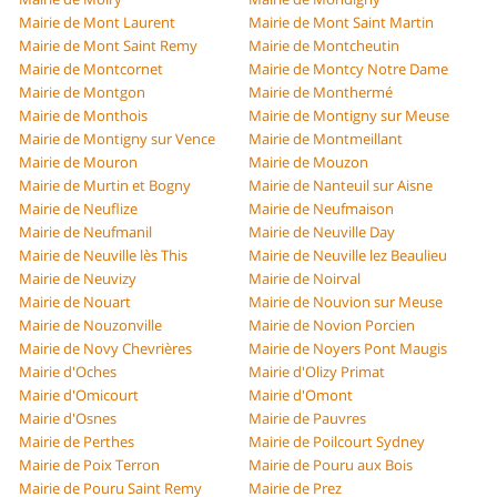
Mairie de Mont Laurent
Mairie de Mont Saint Martin
Mairie de Mont Saint Remy
Mairie de Montcheutin
Mairie de Montcornet
Mairie de Montcy Notre Dame
Mairie de Montgon
Mairie de Monthermé
Mairie de Monthois
Mairie de Montigny sur Meuse
Mairie de Montigny sur Vence
Mairie de Montmeillant
Mairie de Mouron
Mairie de Mouzon
Mairie de Murtin et Bogny
Mairie de Nanteuil sur Aisne
Mairie de Neuflize
Mairie de Neufmaison
Mairie de Neufmanil
Mairie de Neuville Day
Mairie de Neuville lès This
Mairie de Neuville lez Beaulieu
Mairie de Neuvizy
Mairie de Noirval
Mairie de Nouart
Mairie de Nouvion sur Meuse
Mairie de Nouzonville
Mairie de Novion Porcien
Mairie de Novy Chevrières
Mairie de Noyers Pont Maugis
Mairie d'Oches
Mairie d'Olizy Primat
Mairie d'Omicourt
Mairie d'Omont
Mairie d'Osnes
Mairie de Pauvres
Mairie de Perthes
Mairie de Poilcourt Sydney
Mairie de Poix Terron
Mairie de Pouru aux Bois
Mairie de Pouru Saint Remy
Mairie de Prez