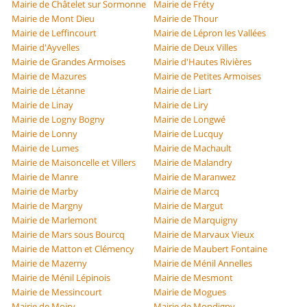
Mairie de Châtelet sur Sormonne
Mairie de Fréty
Mairie de Mont Dieu
Mairie de Thour
Mairie de Leffincourt
Mairie de Lépron les Vallées
Mairie d'Ayvelles
Mairie de Deux Villes
Mairie de Grandes Armoises
Mairie d'Hautes Rivières
Mairie de Mazures
Mairie de Petites Armoises
Mairie de Létanne
Mairie de Liart
Mairie de Linay
Mairie de Liry
Mairie de Logny Bogny
Mairie de Longwé
Mairie de Lonny
Mairie de Lucquy
Mairie de Lumes
Mairie de Machault
Mairie de Maisoncelle et Villers
Mairie de Malandry
Mairie de Manre
Mairie de Maranwez
Mairie de Marby
Mairie de Marcq
Mairie de Margny
Mairie de Margut
Mairie de Marlemont
Mairie de Marquigny
Mairie de Mars sous Bourcq
Mairie de Marvaux Vieux
Mairie de Matton et Clémency
Mairie de Maubert Fontaine
Mairie de Mazerny
Mairie de Ménil Annelles
Mairie de Ménil Lépinois
Mairie de Mesmont
Mairie de Messincourt
Mairie de Mogues
Mairie de Moiry
Mairie de Mondigny