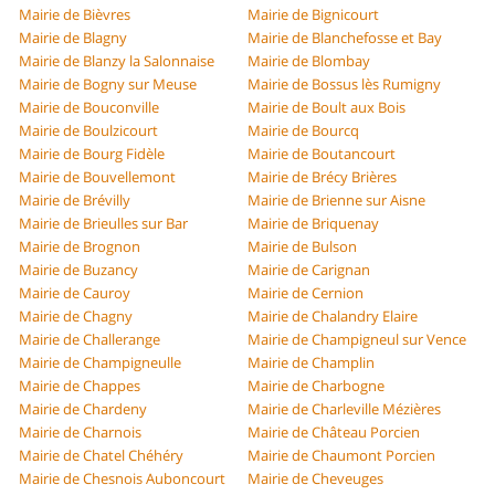
Mairie de Bièvres
Mairie de Bignicourt
Mairie de Blagny
Mairie de Blanchefosse et Bay
Mairie de Blanzy la Salonnaise
Mairie de Blombay
Mairie de Bogny sur Meuse
Mairie de Bossus lès Rumigny
Mairie de Bouconville
Mairie de Boult aux Bois
Mairie de Boulzicourt
Mairie de Bourcq
Mairie de Bourg Fidèle
Mairie de Boutancourt
Mairie de Bouvellemont
Mairie de Brécy Brières
Mairie de Brévilly
Mairie de Brienne sur Aisne
Mairie de Brieulles sur Bar
Mairie de Briquenay
Mairie de Brognon
Mairie de Bulson
Mairie de Buzancy
Mairie de Carignan
Mairie de Cauroy
Mairie de Cernion
Mairie de Chagny
Mairie de Chalandry Elaire
Mairie de Challerange
Mairie de Champigneul sur Vence
Mairie de Champigneulle
Mairie de Champlin
Mairie de Chappes
Mairie de Charbogne
Mairie de Chardeny
Mairie de Charleville Mézières
Mairie de Charnois
Mairie de Château Porcien
Mairie de Chatel Chéhéry
Mairie de Chaumont Porcien
Mairie de Chesnois Auboncourt
Mairie de Cheveuges