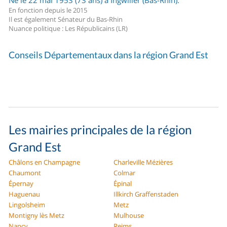
Né le 22 mai 1953 (73 ans) à Ingwiller (Bas-Rhin).
En fonction depuis le 2015
Il est également Sénateur du Bas-Rhin
Nuance politique : Les Républicains (LR)
Conseils Départementaux dans la région Grand Est
Les mairies principales de la région
Grand Est
Châlons en Champagne
Charleville Mézières
Chaumont
Colmar
Épernay
Épinal
Haguenau
Illkirch Graffenstaden
Lingolsheim
Metz
Montigny lès Metz
Mulhouse
Nancy
Reims