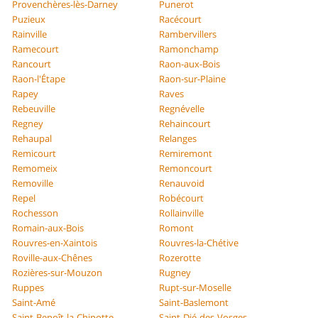
Provenchères-lès-Darney
Punerot
Puzieux
Racécourt
Rainville
Rambervillers
Ramecourt
Ramonchamp
Rancourt
Raon-aux-Bois
Raon-l'Étape
Raon-sur-Plaine
Rapey
Raves
Rebeuville
Regnévelle
Regney
Rehaincourt
Rehaupal
Relanges
Remicourt
Remiremont
Remomeix
Remoncourt
Removille
Renauvoid
Repel
Robécourt
Rochesson
Rollainville
Romain-aux-Bois
Romont
Rouvres-en-Xaintois
Rouvres-la-Chétive
Roville-aux-Chênes
Rozerotte
Rozières-sur-Mouzon
Rugney
Ruppes
Rupt-sur-Moselle
Saint-Amé
Saint-Baslemont
Saint-Benoît-la-Chipotte
Saint-Dié-des-Vosges