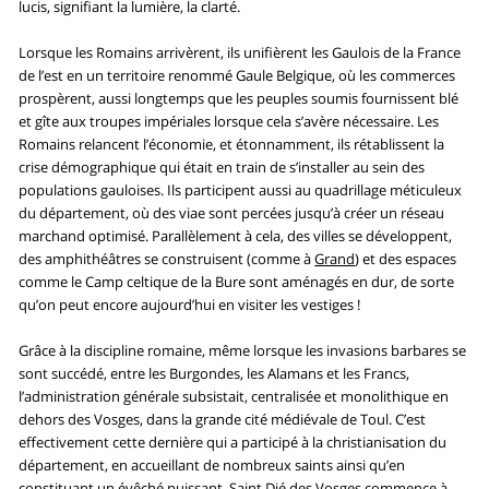
lucis, signifiant la lumière, la clarté.
Lorsque les Romains arrivèrent, ils unifièrent les Gaulois de la France
de l’est en un territoire renommé Gaule Belgique, où les commerces
prospèrent, aussi longtemps que les peuples soumis fournissent blé
et gîte aux troupes impériales lorsque cela s’avère nécessaire. Les
Romains relancent l’économie, et étonnamment, ils rétablissent la
crise démographique qui était en train de s’installer au sein des
populations gauloises. Ils participent aussi au quadrillage méticuleux
du département, où des viae sont percées jusqu’à créer un réseau
marchand optimisé. Parallèlement à cela, des villes se développent,
des amphithéâtres se construisent (comme à
Grand
) et des espaces
comme le Camp celtique de la Bure sont aménagés en dur, de sorte
qu’on peut encore aujourd’hui en visiter les vestiges !
Grâce à la discipline romaine, même lorsque les invasions barbares se
sont succédé, entre les Burgondes, les Alamans et les Francs,
l’administration générale subsistait, centralisée et monolithique en
dehors des Vosges, dans la grande cité médiévale de Toul. C’est
effectivement cette dernière qui a participé à la christianisation du
département, en accueillant de nombreux saints ainsi qu’en
constituant un évêché puissant.
Saint Dié des Vosges
commence à