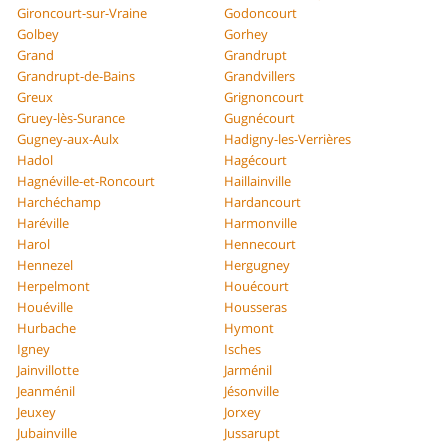
Gironcourt-sur-Vraine
Godoncourt
Golbey
Gorhey
Grand
Grandrupt
Grandrupt-de-Bains
Grandvillers
Greux
Grignoncourt
Gruey-lès-Surance
Gugnécourt
Gugney-aux-Aulx
Hadigny-les-Verrières
Hadol
Hagécourt
Hagnéville-et-Roncourt
Haillainville
Harchéchamp
Hardancourt
Haréville
Harmonville
Harol
Hennecourt
Hennezel
Hergugney
Herpelmont
Houécourt
Houéville
Housseras
Hurbache
Hymont
Igney
Isches
Jainvillotte
Jarménil
Jeanménil
Jésonville
Jeuxey
Jorxey
Jubainville
Jussarupt