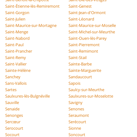
Saint-Étienne-lès-Remiremont
Saint-Genest
Saint-Gorgon
Saint-Jean-d'Ormont
Saint-Julien
Saint-Léonard
Saint-Maurice-sur-Mortagne
Saint-Maurice-sur-Moselle
Saint-Menge
Saint-Michel-sur-Meurthe
Saint-Nabord
Saint-Ouen-lès-Parey
Saint-Paul
Saint-Pierremont
Saint-Prancher
Saint-Remimont
Saint-Remy
Saint-Stail
Saint-Vallier
Sainte-Barbe
Sainte-Hélène
Sainte-Marguerite
Sanchey
Sandaucourt
Sans-Vallois
Sapois
Sartes
Saulcy-sur-Meurthe
Saulxures-lès-Bulgnéville
Saulxures-sur-Moselotte
Sauville
Savigny
Senaide
Senones
Senonges
Seraumont
Sercœur
Serécourt
Serocourt
Sionne
Socourt
Soncourt