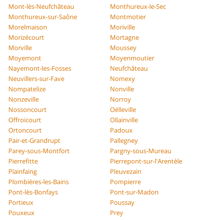
Mont-lès-Neufchâteau
Monthureux-le-Sec
Monthureux-sur-Saône
Montmotier
Morelmaison
Moriville
Morizécourt
Mortagne
Morville
Moussey
Moyemont
Moyenmoutier
Nayemont-les-Fosses
Neufchâteau
Neuvillers-sur-Fave
Nomexy
Nompatelize
Nonville
Nonzeville
Norroy
Nossoncourt
Oëlleville
Offroicourt
Ollainville
Ortoncourt
Padoux
Pair-et-Grandrupt
Pallegney
Parey-sous-Montfort
Pargny-sous-Mureau
Pierrefitte
Pierrepont-sur-l'Arentèle
Plainfaing
Pleuvezain
Plombières-les-Bains
Pompierre
Pont-lès-Bonfays
Pont-sur-Madon
Portieux
Poussay
Pouxeux
Prey