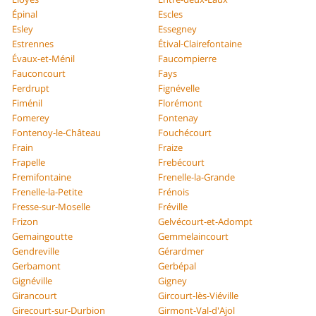
Épinal
Escles
Esley
Essegney
Estrennes
Étival-Clairefontaine
Évaux-et-Ménil
Faucompierre
Fauconcourt
Fays
Ferdrupt
Fignévelle
Fiménil
Florémont
Fomerey
Fontenay
Fontenoy-le-Château
Fouchécourt
Frain
Fraize
Frapelle
Frebécourt
Fremifontaine
Frenelle-la-Grande
Frenelle-la-Petite
Frénois
Fresse-sur-Moselle
Fréville
Frizon
Gelvécourt-et-Adompt
Gemaingoutte
Gemmelaincourt
Gendreville
Gérardmer
Gerbamont
Gerbépal
Gignéville
Gigney
Girancourt
Gircourt-lès-Viéville
Girecourt-sur-Durbion
Girmont-Val-d'Ajol