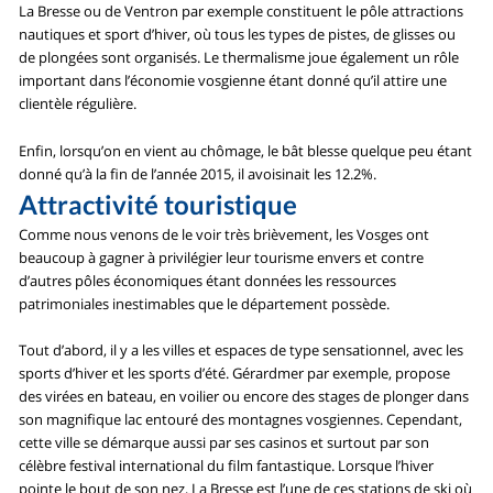
La Bresse ou de Ventron par exemple constituent le pôle attractions
nautiques et sport d’hiver, où tous les types de pistes, de glisses ou
de plongées sont organisés. Le thermalisme joue également un rôle
important dans l’économie vosgienne étant donné qu’il attire une
clientèle régulière.
Enfin, lorsqu’on en vient au chômage, le bât blesse quelque peu étant
donné qu’à la fin de l’année 2015, il avoisinait les 12.2%.
Attractivité touristique
Comme nous venons de le voir très brièvement, les Vosges ont
beaucoup à gagner à privilégier leur tourisme envers et contre
d’autres pôles économiques étant données les ressources
patrimoniales inestimables que le département possède.
Tout d’abord, il y a les villes et espaces de type sensationnel, avec les
sports d’hiver et les sports d’été. Gérardmer par exemple, propose
des virées en bateau, en voilier ou encore des stages de plonger dans
son magnifique lac entouré des montagnes vosgiennes. Cependant,
cette ville se démarque aussi par ses casinos et surtout par son
célèbre festival international du film fantastique. Lorsque l’hiver
pointe le bout de son nez, La Bresse est l’une de ces stations de ski où