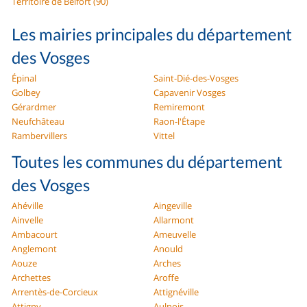
Territoire de Belfort (90)
Les mairies principales du département
des Vosges
Épinal
Saint-Dié-des-Vosges
Golbey
Capavenir Vosges
Gérardmer
Remiremont
Neufchâteau
Raon-l'Étape
Rambervillers
Vittel
Toutes les communes du département
des Vosges
Ahéville
Aingeville
Ainvelle
Allarmont
Ambacourt
Ameuvelle
Anglemont
Anould
Aouze
Arches
Archettes
Aroffe
Arrentès-de-Corcieux
Attignéville
Attigny
Aulnois