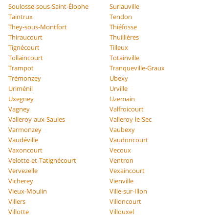
Soulosse-sous-Saint-Élophe
Suriauville
Taintrux
Tendon
They-sous-Montfort
Thiéfosse
Thiraucourt
Thuillières
Tignécourt
Tilleux
Tollaincourt
Totainville
Trampot
Tranqueville-Graux
Trémonzey
Ubexy
Uriménil
Urville
Uxegney
Uzemain
Vagney
Valfroicourt
Valleroy-aux-Saules
Valleroy-le-Sec
Varmonzey
Vaubexy
Vaudéville
Vaudoncourt
Vaxoncourt
Vecoux
Velotte-et-Tatignécourt
Ventron
Vervezelle
Vexaincourt
Vicherey
Vienville
Vieux-Moulin
Ville-sur-Illon
Villers
Villoncourt
Villotte
Villouxel