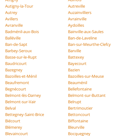
Autigny-la-Tour
Autreville
Autrey
Auzainvilliers
Avillers
Avrainville
Avranville
Aydoilles
Badménil-aux-Bois
Bainville-aux-Saules
Balléville
Ban-de-Laveline
Ban-de-Sapt
Ban-sur-Meurthe-Clefcy
Barbey-Seroux
Barville
Basse-sur-le-Rupt
Battexey
Baudricourt
Bayecourt
Bazegney
Bazien
Bazoilles-et-Ménil
Bazoilles-sur-Meuse
Beaufremont
Beauménil
Begnécourt
Bellefontaine
Belmont-lès-Darney
Belmont-sur-Buttant
Belmont-sur-Vair
Belrupt
Belval
Bertrimoutier
Bettegney-Saint-Brice
Bettoncourt
Biécourt
Biffontaine
Blémerey
Bleurville
Blevaincourt
Bocquegney