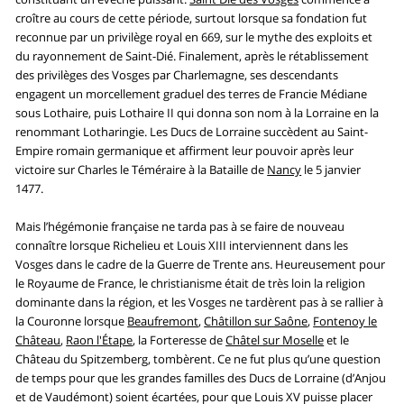
croître au cours de cette période, surtout lorsque sa fondation fut
reconnue par un privilège royal en 669, sur le mythe des exploits et
du rayonnement de Saint-Dié. Finalement, après le rétablissement
des privilèges des Vosges par Charlemagne, ses descendants
engagent un morcellement graduel des terres de Francie Médiane
sous Lothaire, puis Lothaire II qui donna son nom à la Lorraine en la
renommant Lotharingie. Les Ducs de Lorraine succèdent au Saint-
Empire romain germanique et affirment leur pouvoir après leur
victoire sur Charles le Téméraire à la Bataille de
Nancy
le 5 janvier
1477.
Mais l’hégémonie française ne tarda pas à se faire de nouveau
connaître lorsque Richelieu et Louis XIII interviennent dans les
Vosges dans le cadre de la Guerre de Trente ans. Heureusement pour
le Royaume de France, le christianisme était de très loin la religion
dominante dans la région, et les Vosges ne tardèrent pas à se rallier à
la Couronne lorsque
Beaufremont
,
Châtillon sur Saône
,
Fontenoy le
Château
,
Raon l'Étape
, la Forteresse de
Châtel sur Moselle
et le
Château du Spitzemberg, tombèrent. Ce ne fut plus qu’une question
de temps pour que les grandes familles des Ducs de Lorraine (d’Anjou
et de Vaudémont) soient écartées, pour que Louis XV puisse placer