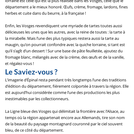
lorraine est celle qui est la plus réalisée dans les Vosges, celle que le
département a le mieux honoré. Œufs, crème, fromage, lardons, fines
herbes et cuite dans du beurre, à la française !
Enfin, les Vosges revendiquent une myriade de tartes toutes aussi
délicieuses les unes que les autres, avec la reine de toutes : la tarte à
la mirabelle. Mais l’une des plus typiques restera aussi la tarte au
maugin, qu’on pourrait confondre avec la quiche lorraine, si tant est
qu’il s’agît d’un dessert ! Sur une base de pâte feuilletée, ajoutez du
fromage blanc, mélangés avec de la crème, des œufs et de la vanille,
et régalez-vous !
Le Saviez-vous ?
L’imagerie d’Épinal resta pendant très longtemps l’une des traditions
d’édition du département, fièrement colportée à travers la région. Elle
est aujourd’hui considérée comme l’une des productions les plus
inestimables par les collectionneurs.
La Ligne bleue des Vosges qui délimitait la frontière avec l’Alsace, au
temps où la région appartenait encore aux Allemands, tire son nom
de la beauté du paysage montagnard couronné par le ciel souvent
bleu, de ce côté du département.