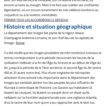
avec son eau-de-vie à la mirabelle, son omelette à la lorraine, ou
encore sa tarte au maugin. Mais il ne faut pas oublier ses confiseries
légendaires, où on trouve notamment les très célèbres bonbons au
coquelicot ou à la violette, inimitables.
FERMER TOUS LES ACCORDÉONS CI DESSOUS
Histoire et situation géographique
Le département des Vosges fait partie de la région Alsace-
Champagne-Ardenne-Lorraine, et son chef-lieu est la capitale de
l’image :
Épinal
.
Il a été révélé que les Vosges possèdent de très nombreux tumulus et
tertres correspondant à une période recouvrant les heures de la
civilisation Hallstatt à la fin de l’Âge du bronze et au début de l’Age du
fer, jusqu’à la période de la Tène ancienne, le second Âge du fer (entre
450 et 25 avant notre ère). Plus d’une vingtaine de nécropoles
attestent d’une activité très importante dans le département des
Vosges qui semblait abriter l’un des peuples les plus influents de
l’Europe à cette étape de l’histoire. Les Gaulois qui habitaient-là
étaient les Leuques. Ils étaient un peuple dont on disait qu’ils
veillaient sur la frontière septentrionale avec une vigilance éclairée,
d’où la racine de leur nom qu’on a pu rapprocher avec le latin lux,