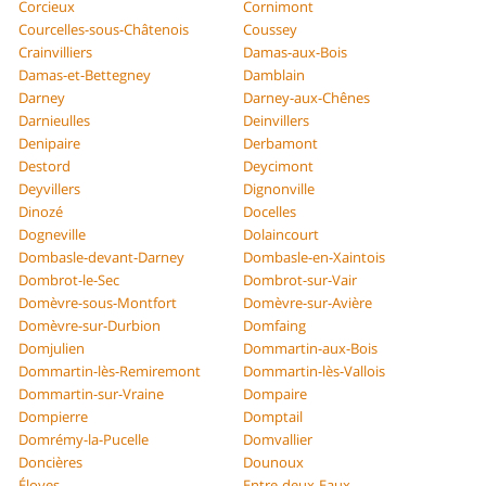
Corcieux
Cornimont
Courcelles-sous-Châtenois
Coussey
Crainvilliers
Damas-aux-Bois
Damas-et-Bettegney
Damblain
Darney
Darney-aux-Chênes
Darnieulles
Deinvillers
Denipaire
Derbamont
Destord
Deycimont
Deyvillers
Dignonville
Dinozé
Docelles
Dogneville
Dolaincourt
Dombasle-devant-Darney
Dombasle-en-Xaintois
Dombrot-le-Sec
Dombrot-sur-Vair
Domèvre-sous-Montfort
Domèvre-sur-Avière
Domèvre-sur-Durbion
Domfaing
Domjulien
Dommartin-aux-Bois
Dommartin-lès-Remiremont
Dommartin-lès-Vallois
Dommartin-sur-Vraine
Dompaire
Dompierre
Domptail
Domrémy-la-Pucelle
Domvallier
Doncières
Dounoux
Éloyes
Entre-deux-Eaux