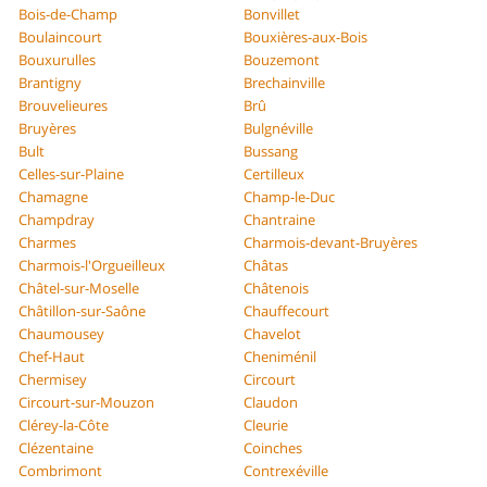
Bois-de-Champ
Bonvillet
Boulaincourt
Bouxières-aux-Bois
Bouxurulles
Bouzemont
Brantigny
Brechainville
Brouvelieures
Brû
Bruyères
Bulgnéville
Bult
Bussang
Celles-sur-Plaine
Certilleux
Chamagne
Champ-le-Duc
Champdray
Chantraine
Charmes
Charmois-devant-Bruyères
Charmois-l'Orgueilleux
Châtas
Châtel-sur-Moselle
Châtenois
Châtillon-sur-Saône
Chauffecourt
Chaumousey
Chavelot
Chef-Haut
Cheniménil
Chermisey
Circourt
Circourt-sur-Mouzon
Claudon
Clérey-la-Côte
Cleurie
Clézentaine
Coinches
Combrimont
Contrexéville