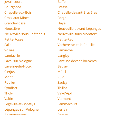
Juvaincourt
Baffe
Bourgonce
Bresse
Chapelle-aux-Bois
Chapelle-devant-Bruyères
Croix-aux-Mines
Forge
Grande-Fosse
Haye
Houssière
Neuveville-devant-Lépanges
Neuveville-sous-Châtenois
Neuveville-sous-Montfort
Petite-Fosse
Petite-Raon
Salle
Vacheresse-et-la-Rouillie
Voivre
Lamarche
Landaville
Langley
Laval-sur-Vologne
Laveline-devant-Bruyères
Laveline-du-Houx
Beulay
Clerjus
Ménil
Mont
Puid
Roulier
Saulcy
Syndicat
Thillot
Tholy
Val-d'Ajol
Valtin
Vermont
Légéville-et-Bonfays
Lemmecourt
Lépanges-sur-Vologne
Lerrain
Ableuvenettes
Forges