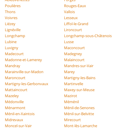
Poulières
Rouges-Eaux
Thons
Vallois
Voivres
Lesseux
Liézey
Liffol-le-Grand
Lignéville
Lironcourt
Longchamp
Longchamp-sous-Châtenois
Lubine
Lusse
Luvigny
Maconcourt
Madecourt
Madegney
Madonne-et-Lamerey
Malaincourt
Mandray
Mandres-sur-Vair
Marainville-sur-Madon
Marey
Maroncourt
Martigny-les-Bains
Martigny-les-Gerbonvaux
Martinvelle
Mattaincourt
Maxey-sur-Meuse
Mazeley
Mazirot
Médonville
Méménil
Ménarmont
Ménil-de-Senones
Ménil-en-Xaintois
Ménil-sur-Belvitte
Midrevaux
Mirecourt
Moncel-sur-Vair
Mont-lès-Lamarche