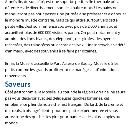
Amnéville, de son côté, est une superbe petite ville thermale où la
détente est le divertissement sont les maître-mots ! Les bains ne
manqueront pas pour passer une journée à se prélasser et à dénouer
le moindre muscle contrarié. Mais ce qui attire surtout vers cette
petite ville, c’est son immense zoo avec plus de 2 000 animaux et
accueillant plus de 600 000 visiteurs par an. On peut notamment y
admirer des lions blancs, des éléphants, des girafes, des hyènes
tachetées, des rhinocéros ou encore des lynx ! Une incroyable variété
d’animaux, avec des souvenirs à se faire par dizaines.
Enfin, la Moselle accueille le Parc Astérix de Boulay-Moselle où les
petits comme les grands profiteront de manèges et d’animations
renversants.
Saveurs
Côté gastronomie, la Moselle, au cœur de la région Lorraine, ne saura
pas vous décevoir avec ses délicieuses quiches lorraines, cet
emblème, ce pilier de notre cher est français ! Du lard, de la crème et
des œufs, trois ingrédients pour une patte expérimentée et vous
aurez l’une des quiches les plus gourmandes et les plus simples au
monde.