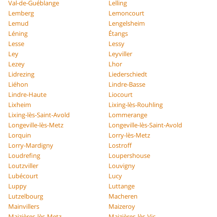
Val-de-Guéblange
Lelling
Lemberg
Lemoncourt
Lemud
Lengelsheim
Léning
Étangs
Lesse
Lessy
Ley
Leyviller
Lezey
Lhor
Lidrezing
Liederschiedt
Liéhon
Lindre-Basse
Lindre-Haute
Liocourt
Lixheim
Lixing-lès-Rouhling
Lixing-lès-Saint-Avold
Lommerange
Longeville-lès-Metz
Longeville-lès-Saint-Avold
Lorquin
Lorry-lès-Metz
Lorry-Mardigny
Lostroff
Loudrefing
Loupershouse
Loutzviller
Louvigny
Lubécourt
Lucy
Luppy
Luttange
Lutzelbourg
Macheren
Mainvillers
Maizeroy
Maizières-lès-Metz
Maizières-lès-Vic