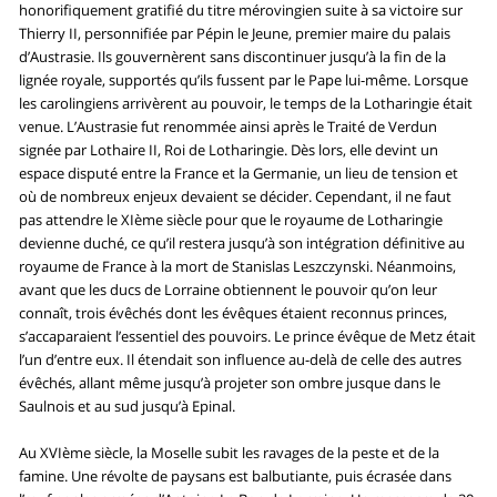
honorifiquement gratifié du titre mérovingien suite à sa victoire sur
Thierry II, personnifiée par Pépin le Jeune, premier maire du palais
d’Austrasie. Ils gouvernèrent sans discontinuer jusqu’à la fin de la
lignée royale, supportés qu’ils fussent par le Pape lui-même. Lorsque
les carolingiens arrivèrent au pouvoir, le temps de la Lotharingie était
venue. L’Austrasie fut renommée ainsi après le Traité de Verdun
signée par Lothaire II, Roi de Lotharingie. Dès lors, elle devint un
espace disputé entre la France et la Germanie, un lieu de tension et
où de nombreux enjeux devaient se décider. Cependant, il ne faut
pas attendre le XIème siècle pour que le royaume de Lotharingie
devienne duché, ce qu’il restera jusqu’à son intégration définitive au
royaume de France à la mort de Stanislas Leszczynski. Néanmoins,
avant que les ducs de Lorraine obtiennent le pouvoir qu’on leur
connaît, trois évêchés dont les évêques étaient reconnus princes,
s’accaparaient l’essentiel des pouvoirs. Le prince évêque de Metz était
l’un d’entre eux. Il étendait son influence au-delà de celle des autres
évêchés, allant même jusqu’à projeter son ombre jusque dans le
Saulnois et au sud jusqu’à Epinal.
Au XVIème siècle, la Moselle subit les ravages de la peste et de la
famine. Une révolte de paysans est balbutiante, puis écrasée dans