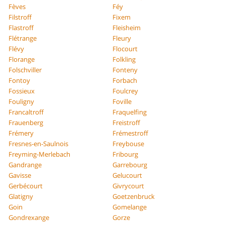
Fèves
Féy
Filstroff
Fixem
Flastroff
Fleisheim
Flétrange
Fleury
Flévy
Flocourt
Florange
Folkling
Folschviller
Fonteny
Fontoy
Forbach
Fossieux
Foulcrey
Fouligny
Foville
Francaltroff
Fraquelfing
Frauenberg
Freistroff
Frémery
Frémestroff
Fresnes-en-Saulnois
Freybouse
Freyming-Merlebach
Fribourg
Gandrange
Garrebourg
Gavisse
Gelucourt
Gerbécourt
Givrycourt
Glatigny
Goetzenbruck
Goin
Gomelange
Gondrexange
Gorze