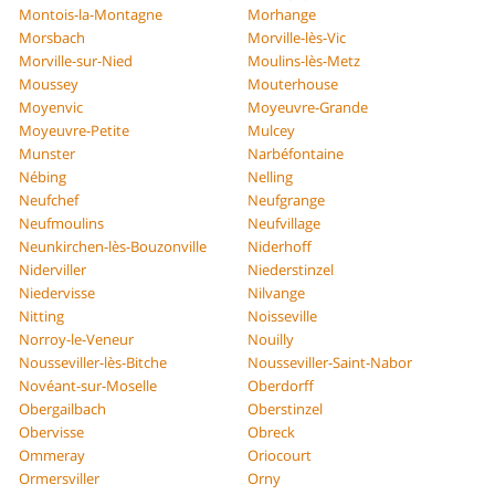
Montois-la-Montagne
Morhange
Morsbach
Morville-lès-Vic
Morville-sur-Nied
Moulins-lès-Metz
Moussey
Mouterhouse
Moyenvic
Moyeuvre-Grande
Moyeuvre-Petite
Mulcey
Munster
Narbéfontaine
Nébing
Nelling
Neufchef
Neufgrange
Neufmoulins
Neufvillage
Neunkirchen-lès-Bouzonville
Niderhoff
Niderviller
Niederstinzel
Niedervisse
Nilvange
Nitting
Noisseville
Norroy-le-Veneur
Nouilly
Nousseviller-lès-Bitche
Nousseviller-Saint-Nabor
Novéant-sur-Moselle
Oberdorff
Obergailbach
Oberstinzel
Obervisse
Obreck
Ommeray
Oriocourt
Ormersviller
Orny