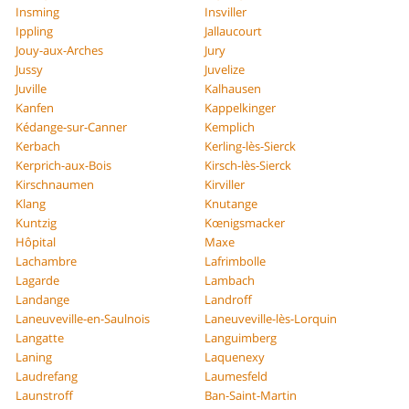
Insming
Insviller
Ippling
Jallaucourt
Jouy-aux-Arches
Jury
Jussy
Juvelize
Juville
Kalhausen
Kanfen
Kappelkinger
Kédange-sur-Canner
Kemplich
Kerbach
Kerling-lès-Sierck
Kerprich-aux-Bois
Kirsch-lès-Sierck
Kirschnaumen
Kirviller
Klang
Knutange
Kuntzig
Kœnigsmacker
Hôpital
Maxe
Lachambre
Lafrimbolle
Lagarde
Lambach
Landange
Landroff
Laneuveville-en-Saulnois
Laneuveville-lès-Lorquin
Langatte
Languimberg
Laning
Laquenexy
Laudrefang
Laumesfeld
Launstroff
Ban-Saint-Martin