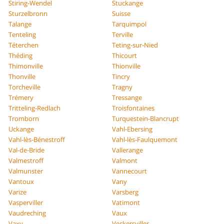
Stiring-Wendel
Stuckange
Sturzelbronn
Suisse
Talange
Tarquimpol
Tenteling
Terville
Téterchen
Teting-sur-Nied
Théding
Thicourt
Thimonville
Thionville
Thonville
Tincry
Torcheville
Tragny
Trémery
Tressange
Tritteling-Redlach
Troisfontaines
Tromborn
Turquestein-Blancrupt
Uckange
Vahl-Ebersing
Vahl-lès-Bénestroff
Vahl-lès-Faulquemont
Val-de-Bride
Vallerange
Valmestroff
Valmont
Valmunster
Vannecourt
Vantoux
Vany
Varize
Varsberg
Vasperviller
Vatimont
Vaudreching
Vaux
Vaxy
Veckersviller