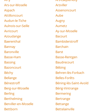
Ars-sur-Moselle
Arzviller
Aspach
Assenoncourt
Attilloncourt
Aube
Audun-le-Tiche
Augny
Aulnois-sur-Seille
Aumetz
Avricourt
Ay-sur-Moselle
Azoudange
Bacourt
Baerenthal
Bambiderstroff
Bannay
Barchain
Baronville
Barst
Basse-Ham
Basse-Rentgen
Bassing
Baudrecourt
Bazoncourt
Bébing
Béchy
Behren-lès-Forbach
Bellange
Belles-Forêts
Bénestroff
Béning-lès-Saint-Avold
Berg-sur-Moselle
Bérig-Vintrange
Berling
Bermering
Berthelming
Bertrange
Berviller-en-Moselle
Bettange
Bettborn
Bettelainville