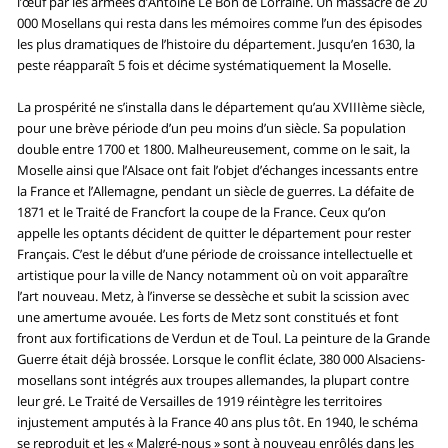
l’œuf par les armées d’Antoine Le Bon de Lorraine. Un massacre de 20
000 Mosellans qui resta dans les mémoires comme l’un des épisodes
les plus dramatiques de l’histoire du département. Jusqu’en 1630, la
peste réapparaît 5 fois et décime systématiquement la Moselle.
La prospérité ne s’installa dans le département qu’au XVIIIème siècle,
pour une brève période d’un peu moins d’un siècle. Sa population
double entre 1700 et 1800. Malheureusement, comme on le sait, la
Moselle ainsi que l’Alsace ont fait l’objet d’échanges incessants entre
la France et l’Allemagne, pendant un siècle de guerres. La défaite de
1871 et le Traité de Francfort la coupe de la France. Ceux qu’on
appelle les optants décident de quitter le département pour rester
Français. C’est le début d’une période de croissance intellectuelle et
artistique pour la ville de Nancy notamment où on voit apparaître
l’art nouveau. Metz, à l’inverse se dessèche et subit la scission avec
une amertume avouée. Les forts de Metz sont constitués et font
front aux fortifications de Verdun et de Toul. La peinture de la Grande
Guerre était déjà brossée. Lorsque le conflit éclate, 380 000 Alsaciens-
mosellans sont intégrés aux troupes allemandes, la plupart contre
leur gré. Le Traité de Versailles de 1919 réintègre les territoires
injustement amputés à la France 40 ans plus tôt. En 1940, le schéma
se reproduit et les « Malgré-nous » sont à nouveau enrôlés dans les