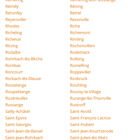
Rémilly
Réning
Retonfey
Rettel
Reyersviller
Rezonville
Rhodes
Riche
Richeling
Richemont
Richeval
Rimling
Ritzing
Rochonvillers
Rodalbe
Rodemack
Rohrbach-lès-Bitche
Rolbing
Rombas
Romelfing
Roncourt
Roppeviller
Rorbach-lès-Dieuze
Rosbruck
Rosselange
Rouhling
Roupeldange
Roussy-le-Village
Rozérieulles
Rurange-lès-Thionville
Russange
Rustroff
Sailly-Achâtel
Saint-Avold
Saint-Epvre
Saint-François-Lacroix
Saint-Georges
Saint-Hubert
Saint-Jean-de-Bassel
Saint-Jean-Kourtzerode
Saint-Jean-Rohrbach
Saint-Julien-lès-Metz