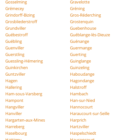
Gosselming
Gravelotte
Grémecey
Gréning
Grindorff-Bizing
Gros-Réderching
Grosbliederstroff
Grostenquin
Grundviller
Guebenhouse
Guébestroff
Guéblange-lès-Dieuze
Guébling
Guénange
Guenviller
Guermange
Guerstling
Guerting
Guessling-Hémering
Guinglange
Guinkirchen
Guinzeling
Guntzviller
Haboudange
Hagen
Hagondange
Hallering
Halstroff
Ham-sous-Varsberg
Hambach
Hampont
Han-sur-Nied
Hangviller
Hannocourt
Hanviller
Haraucourt-sur-Seille
Hargarten-aux-Mines
Harprich
Harreberg
Hartzviller
Haselbourg
Haspelschiedt
Hattigny
Hauconcourt