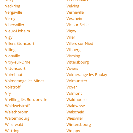
Veckring
Velving
Vergaville
Vernéville
Verny
Vescheim
Vibersviller
Vic-sur-Seille
Vieux-Lixheim
Vigny
Vigy
Viller
Villers-Stoncourt
Villers-sur-Nied
Villing
Vilsberg
Vionville
Virming
Vitry-sur-Orne
Vittersbourg
Vittoncourt
Viviers
Voimhaut
Volmerange-lès-Boulay
Volmerange-les-Mines
Volmunster
Volstroff
Voyer
Vry
Vulmont
Vœlfling-lès-Bouzonville
Waldhouse
Waldweistroff
Waldwisse
Walschbronn
Walscheid
Waltembourg
Wiesviller
Willerwald
Wintersbourg
Wittring
Woippy