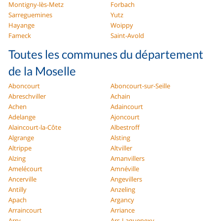
Montigny-lès-Metz
Forbach
Sarreguemines
Yutz
Hayange
Woippy
Fameck
Saint-Avold
Toutes les communes du département
de la Moselle
Aboncourt
Aboncourt-sur-Seille
Abreschviller
Achain
Achen
Adaincourt
Adelange
Ajoncourt
Alaincourt-la-Côte
Albestroff
Algrange
Alsting
Altrippe
Altviller
Alzing
Amanvillers
Amelécourt
Amnéville
Ancerville
Angevillers
Antilly
Anzeling
Apach
Argancy
Arraincourt
Arriance
Arry
Ars-Laquenexy