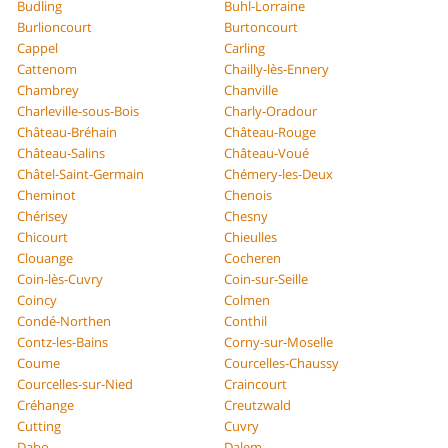
Budling
Buhl-Lorraine
Burlioncourt
Burtoncourt
Cappel
Carling
Cattenom
Chailly-lès-Ennery
Chambrey
Chanville
Charleville-sous-Bois
Charly-Oradour
Château-Bréhain
Château-Rouge
Château-Salins
Château-Voué
Châtel-Saint-Germain
Chémery-les-Deux
Cheminot
Chenois
Chérisey
Chesny
Chicourt
Chieulles
Clouange
Cocheren
Coin-lès-Cuvry
Coin-sur-Seille
Coincy
Colmen
Condé-Northen
Conthil
Contz-les-Bains
Corny-sur-Moselle
Coume
Courcelles-Chaussy
Courcelles-sur-Nied
Craincourt
Créhange
Creutzwald
Cutting
Cuvry
Dabo
Dalem