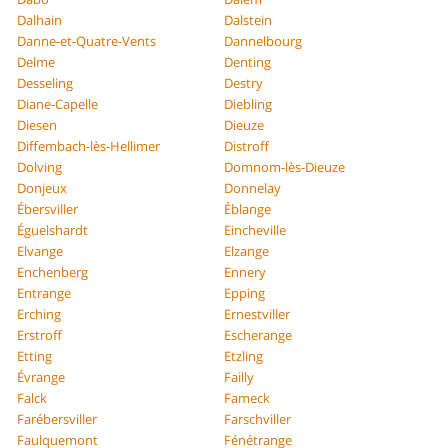
Dalhain
Dalstein
Danne-et-Quatre-Vents
Dannelbourg
Delme
Denting
Desseling
Destry
Diane-Capelle
Diebling
Diesen
Dieuze
Diffembach-lès-Hellimer
Distroff
Dolving
Domnom-lès-Dieuze
Donjeux
Donnelay
Ébersviller
Éblange
Éguelshardt
Eincheville
Elvange
Elzange
Enchenberg
Ennery
Entrange
Epping
Erching
Ernestviller
Erstroff
Escherange
Etting
Etzling
Évrange
Failly
Falck
Fameck
Farébersviller
Farschviller
Faulquemont
Fénétrange