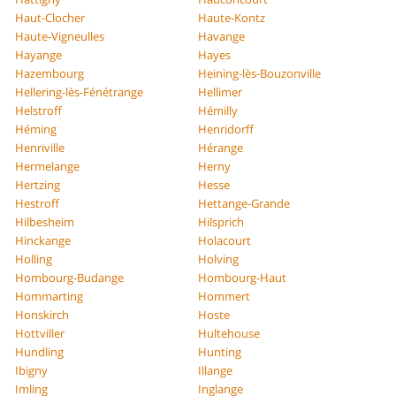
Haut-Clocher
Haute-Kontz
Haute-Vigneulles
Havange
Hayange
Hayes
Hazembourg
Heining-lès-Bouzonville
Hellering-lès-Fénétrange
Hellimer
Helstroff
Hémilly
Héming
Henridorff
Henriville
Hérange
Hermelange
Herny
Hertzing
Hesse
Hestroff
Hettange-Grande
Hilbesheim
Hilsprich
Hinckange
Holacourt
Holling
Holving
Hombourg-Budange
Hombourg-Haut
Hommarting
Hommert
Honskirch
Hoste
Hottviller
Hultehouse
Hundling
Hunting
Ibigny
Illange
Imling
Inglange