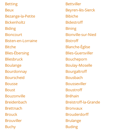
Betting
Bettviller
Beux
Beyren-lès-Sierck
Bezange-la-Petite
Bibiche
Bickenholtz
Bidestroff
Biding
Bining
Bioncourt
Bionville-sur-Nied
Bisten-en-Lorraine
Bistroff
Bitche
Blanche-Église
Blies-Ébersing
Blies-Guersviller
Bliesbruck
Boucheporn
Boulange
Boulay-Moselle
Bourdonnay
Bourgaltroff
Bourscheid
Bousbach
Bousse
Bousseviller
Boust
Boustroff
Bouzonville
Bréhain
Breidenbach
Breistroff-la-Grande
Brettnach
Bronvaux
Brouck
Brouderdorff
Brouviller
Brulange
Buchy
Buding