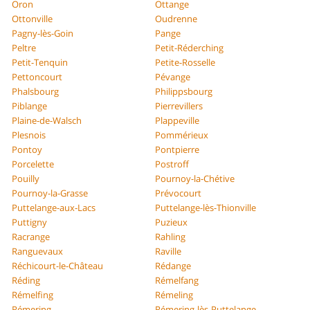
Oron
Ottange
Ottonville
Oudrenne
Pagny-lès-Goin
Pange
Peltre
Petit-Réderching
Petit-Tenquin
Petite-Rosselle
Pettoncourt
Pévange
Phalsbourg
Philippsbourg
Piblange
Pierrevillers
Plaine-de-Walsch
Plappeville
Plesnois
Pommérieux
Pontoy
Pontpierre
Porcelette
Postroff
Pouilly
Pournoy-la-Chétive
Pournoy-la-Grasse
Prévocourt
Puttelange-aux-Lacs
Puttelange-lès-Thionville
Puttigny
Puzieux
Racrange
Rahling
Ranguevaux
Raville
Réchicourt-le-Château
Rédange
Réding
Rémelfang
Rémelfing
Rémeling
Rémering
Rémering-lès-Puttelange