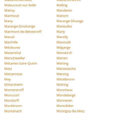
Malaucourt-sur-Seille
Malling
Malroy
Manderen
Manhoué
Manom
Many
Marange-Silvange
Marange-Zondrange
Marieulles
Marimont-lès-Bénestroff
Marly
Marsal
Marsilly
Marthille
Maxstadt
Mécleuves
Mégange
Meisenthal
Menskirch
Merschweiller
Merten
Métairies-Saint-Quirin
Metting
Metz
Metzeresche
Metzervisse
Metzing
Mey
Mittelbronn
Mittersheim
Molring
Momerstroff
Moncheux
Moncourt
Mondelange
Mondorff
Monneren
Montbronn
Montdidier
Montenach
Montigny-lès-Metz