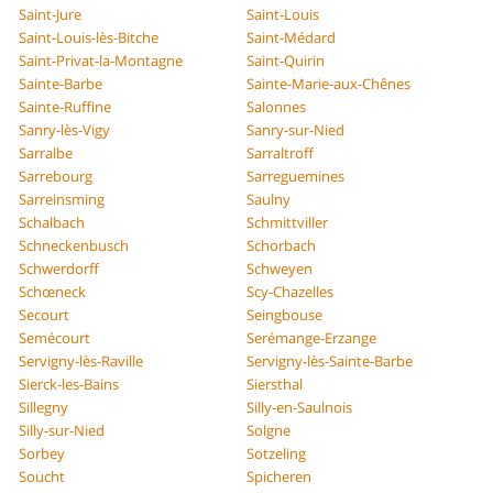
Saint-Jure
Saint-Louis
Saint-Louis-lès-Bitche
Saint-Médard
Saint-Privat-la-Montagne
Saint-Quirin
Sainte-Barbe
Sainte-Marie-aux-Chênes
Sainte-Ruffine
Salonnes
Sanry-lès-Vigy
Sanry-sur-Nied
Sarralbe
Sarraltroff
Sarrebourg
Sarreguemines
Sarreinsming
Saulny
Schalbach
Schmittviller
Schneckenbusch
Schorbach
Schwerdorff
Schweyen
Schœneck
Scy-Chazelles
Secourt
Seingbouse
Semécourt
Serémange-Erzange
Servigny-lès-Raville
Servigny-lès-Sainte-Barbe
Sierck-les-Bains
Siersthal
Sillegny
Silly-en-Saulnois
Silly-sur-Nied
Solgne
Sorbey
Sotzeling
Soucht
Spicheren