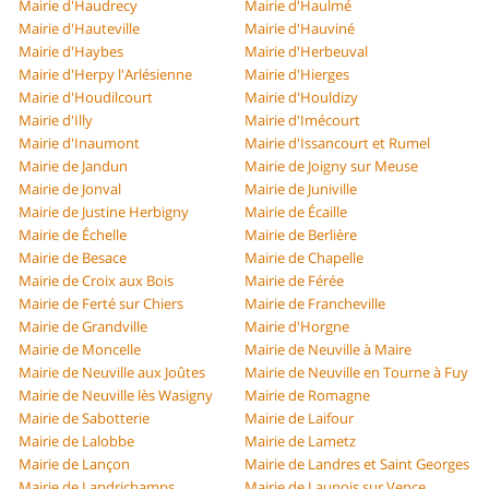
Mairie d'Haudrecy
Mairie d'Haulmé
Mairie d'Hauteville
Mairie d'Hauviné
Mairie d'Haybes
Mairie d'Herbeuval
Mairie d'Herpy l'Arlésienne
Mairie d'Hierges
Mairie d'Houdilcourt
Mairie d'Houldizy
Mairie d'Illy
Mairie d'Imécourt
Mairie d'Inaumont
Mairie d'Issancourt et Rumel
Mairie de Jandun
Mairie de Joigny sur Meuse
Mairie de Jonval
Mairie de Juniville
Mairie de Justine Herbigny
Mairie de Écaille
Mairie de Échelle
Mairie de Berlière
Mairie de Besace
Mairie de Chapelle
Mairie de Croix aux Bois
Mairie de Férée
Mairie de Ferté sur Chiers
Mairie de Francheville
Mairie de Grandville
Mairie d'Horgne
Mairie de Moncelle
Mairie de Neuville à Maire
Mairie de Neuville aux Joûtes
Mairie de Neuville en Tourne à Fuy
Mairie de Neuville lès Wasigny
Mairie de Romagne
Mairie de Sabotterie
Mairie de Laifour
Mairie de Lalobbe
Mairie de Lametz
Mairie de Lançon
Mairie de Landres et Saint Georges
Mairie de Landrichamps
Mairie de Launois sur Vence