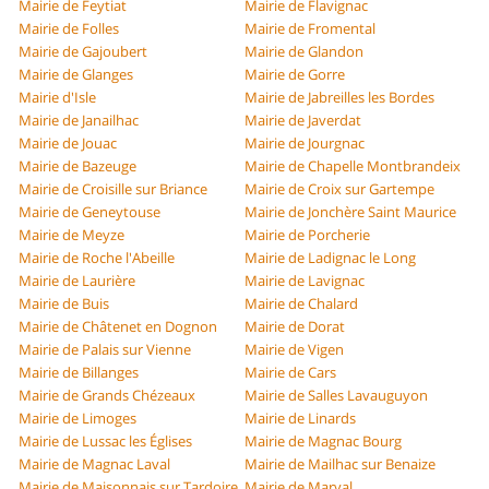
Mairie de Feytiat
Mairie de Flavignac
Mairie de Folles
Mairie de Fromental
Mairie de Gajoubert
Mairie de Glandon
Mairie de Glanges
Mairie de Gorre
Mairie d'Isle
Mairie de Jabreilles les Bordes
Mairie de Janailhac
Mairie de Javerdat
Mairie de Jouac
Mairie de Jourgnac
Mairie de Bazeuge
Mairie de Chapelle Montbrandeix
Mairie de Croisille sur Briance
Mairie de Croix sur Gartempe
Mairie de Geneytouse
Mairie de Jonchère Saint Maurice
Mairie de Meyze
Mairie de Porcherie
Mairie de Roche l'Abeille
Mairie de Ladignac le Long
Mairie de Laurière
Mairie de Lavignac
Mairie de Buis
Mairie de Chalard
Mairie de Châtenet en Dognon
Mairie de Dorat
Mairie de Palais sur Vienne
Mairie de Vigen
Mairie de Billanges
Mairie de Cars
Mairie de Grands Chézeaux
Mairie de Salles Lavauguyon
Mairie de Limoges
Mairie de Linards
Mairie de Lussac les Églises
Mairie de Magnac Bourg
Mairie de Magnac Laval
Mairie de Mailhac sur Benaize
Mairie de Maisonnais sur Tardoire
Mairie de Marval