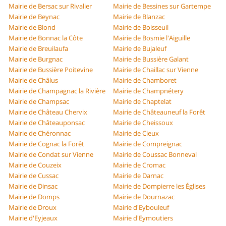
Mairie de Bersac sur Rivalier
Mairie de Bessines sur Gartempe
Mairie de Beynac
Mairie de Blanzac
Mairie de Blond
Mairie de Boisseuil
Mairie de Bonnac la Côte
Mairie de Bosmie l'Aiguille
Mairie de Breuilaufa
Mairie de Bujaleuf
Mairie de Burgnac
Mairie de Bussière Galant
Mairie de Bussière Poitevine
Mairie de Chaillac sur Vienne
Mairie de Châlus
Mairie de Chamboret
Mairie de Champagnac la Rivière
Mairie de Champnétery
Mairie de Champsac
Mairie de Chaptelat
Mairie de Château Chervix
Mairie de Châteauneuf la Forêt
Mairie de Châteauponsac
Mairie de Cheissoux
Mairie de Chéronnac
Mairie de Cieux
Mairie de Cognac la Forêt
Mairie de Compreignac
Mairie de Condat sur Vienne
Mairie de Coussac Bonneval
Mairie de Couzeix
Mairie de Cromac
Mairie de Cussac
Mairie de Darnac
Mairie de Dinsac
Mairie de Dompierre les Églises
Mairie de Domps
Mairie de Dournazac
Mairie de Droux
Mairie d'Eybouleuf
Mairie d'Eyjeaux
Mairie d'Eymoutiers