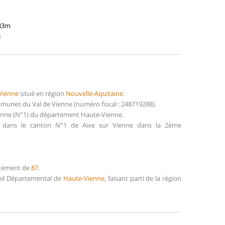
383m
8
Vienne
situé en région
Nouvelle-Aquitaine
.
munes du Val de Vienne (numéro fiscal : 248719288).
Vienne (N°1) du département Haute-Vienne.
ait dans le canton N°1 de Aixe sur Vienne dans la 2ème
artement de
87
.
seil Départemental de
Haute-Vienne
, faisant parti de la région