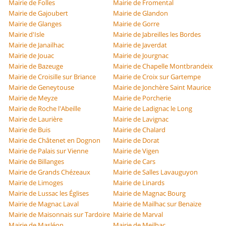
Mairie de Folles
Mairie de Fromental
Mairie de Gajoubert
Mairie de Glandon
Mairie de Glanges
Mairie de Gorre
Mairie d'Isle
Mairie de Jabreilles les Bordes
Mairie de Janailhac
Mairie de Javerdat
Mairie de Jouac
Mairie de Jourgnac
Mairie de Bazeuge
Mairie de Chapelle Montbrandeix
Mairie de Croisille sur Briance
Mairie de Croix sur Gartempe
Mairie de Geneytouse
Mairie de Jonchère Saint Maurice
Mairie de Meyze
Mairie de Porcherie
Mairie de Roche l'Abeille
Mairie de Ladignac le Long
Mairie de Laurière
Mairie de Lavignac
Mairie de Buis
Mairie de Chalard
Mairie de Châtenet en Dognon
Mairie de Dorat
Mairie de Palais sur Vienne
Mairie de Vigen
Mairie de Billanges
Mairie de Cars
Mairie de Grands Chézeaux
Mairie de Salles Lavauguyon
Mairie de Limoges
Mairie de Linards
Mairie de Lussac les Églises
Mairie de Magnac Bourg
Mairie de Magnac Laval
Mairie de Mailhac sur Benaize
Mairie de Maisonnais sur Tardoire
Mairie de Marval
Mairie de Masléon
Mairie de Meilhac