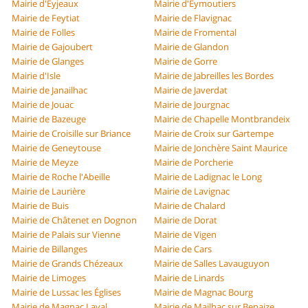
Mairie d'Eyjeaux
Mairie d'Eymoutiers
Mairie de Feytiat
Mairie de Flavignac
Mairie de Folles
Mairie de Fromental
Mairie de Gajoubert
Mairie de Glandon
Mairie de Glanges
Mairie de Gorre
Mairie d'Isle
Mairie de Jabreilles les Bordes
Mairie de Janailhac
Mairie de Javerdat
Mairie de Jouac
Mairie de Jourgnac
Mairie de Bazeuge
Mairie de Chapelle Montbrandeix
Mairie de Croisille sur Briance
Mairie de Croix sur Gartempe
Mairie de Geneytouse
Mairie de Jonchère Saint Maurice
Mairie de Meyze
Mairie de Porcherie
Mairie de Roche l'Abeille
Mairie de Ladignac le Long
Mairie de Laurière
Mairie de Lavignac
Mairie de Buis
Mairie de Chalard
Mairie de Châtenet en Dognon
Mairie de Dorat
Mairie de Palais sur Vienne
Mairie de Vigen
Mairie de Billanges
Mairie de Cars
Mairie de Grands Chézeaux
Mairie de Salles Lavauguyon
Mairie de Limoges
Mairie de Linards
Mairie de Lussac les Églises
Mairie de Magnac Bourg
Mairie de Magnac Laval
Mairie de Mailhac sur Benaize