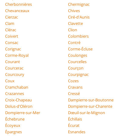
Cherbonnières
Chermignac
Chevanceaux
Chives
Cierzac
Ciré-d'Aunis
Clam
Clavette
Clérac
Clion
Coivert
Colombiers
Consac
Contré
Corignac
Corme-Écluse
Corme-Royal
Coulonges
Courant
Courcelles
Courcerac
Courçon
Courcoury
Courpignac
Coux
Cozes
Cramchaban
Cravans
Crazannes
Cressé
Croix-Chapeau
Dampierre-sur-Boutonne
Dolus-d'Oléron
Dompierre-sur-Charente
Dompierre-sur-Mer
Dœuil-sur-le-Mignon
Échebrune
Échillais
Écoyeux
Écurat
Épargnes
Esnandes