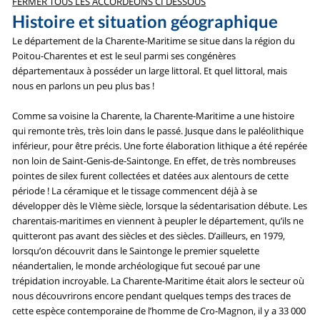
FERMER TOUS LES ACCORDÉONS CI DESSOUS
Histoire et situation géographique
Le département de la Charente-Maritime se situe dans la région du
Poitou-Charentes et est le seul parmi ses congénères
départementaux à posséder un large littoral. Et quel littoral, mais
nous en parlons un peu plus bas !
Comme sa voisine la Charente, la Charente-Maritime a une histoire
qui remonte très, très loin dans le passé. Jusque dans le paléolithique
inférieur, pour être précis. Une forte élaboration lithique a été repérée
non loin de Saint-Genis-de-Saintonge. En effet, de très nombreuses
pointes de silex furent collectées et datées aux alentours de cette
période ! La céramique et le tissage commencent déjà à se
développer dès le VIème siècle, lorsque la sédentarisation débute. Les
charentais-maritimes en viennent à peupler le département, qu’ils ne
quitteront pas avant des siècles et des siècles. D’ailleurs, en 1979,
lorsqu’on découvrit dans le Saintonge le premier squelette
néandertalien, le monde archéologique fut secoué par une
trépidation incroyable. La Charente-Maritime était alors le secteur où
nous découvrirons encore pendant quelques temps des traces de
cette espèce contemporaine de l’homme de Cro-Magnon, il y a 33 000