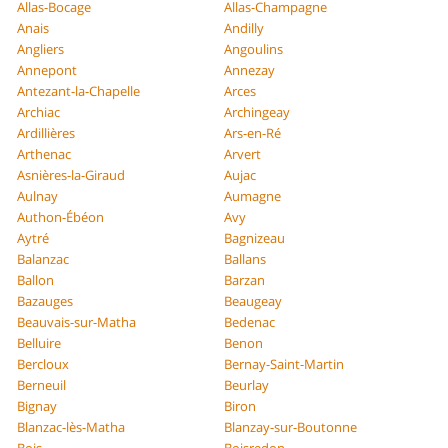
Allas-Bocage
Allas-Champagne
Anais
Andilly
Angliers
Angoulins
Annepont
Annezay
Antezant-la-Chapelle
Arces
Archiac
Archingeay
Ardillières
Ars-en-Ré
Arthenac
Arvert
Asnières-la-Giraud
Aujac
Aulnay
Aumagne
Authon-Ébéon
Avy
Aytré
Bagnizeau
Balanzac
Ballans
Ballon
Barzan
Bazauges
Beaugeay
Beauvais-sur-Matha
Bedenac
Belluire
Benon
Bercloux
Bernay-Saint-Martin
Berneuil
Beurlay
Bignay
Biron
Blanzac-lès-Matha
Blanzay-sur-Boutonne