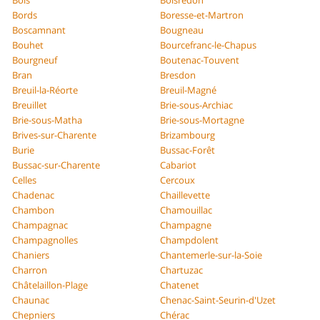
Bois
Boisredon
Bords
Boresse-et-Martron
Boscamnant
Bougneau
Bouhet
Bourcefranc-le-Chapus
Bourgneuf
Boutenac-Touvent
Bran
Bresdon
Breuil-la-Réorte
Breuil-Magné
Breuillet
Brie-sous-Archiac
Brie-sous-Matha
Brie-sous-Mortagne
Brives-sur-Charente
Brizambourg
Burie
Bussac-Forêt
Bussac-sur-Charente
Cabariot
Celles
Cercoux
Chadenac
Chaillevette
Chambon
Chamouillac
Champagnac
Champagne
Champagnolles
Champdolent
Chaniers
Chantemerle-sur-la-Soie
Charron
Chartuzac
Châtelaillon-Plage
Chatenet
Chaunac
Chenac-Saint-Seurin-d'Uzet
Chepniers
Chérac