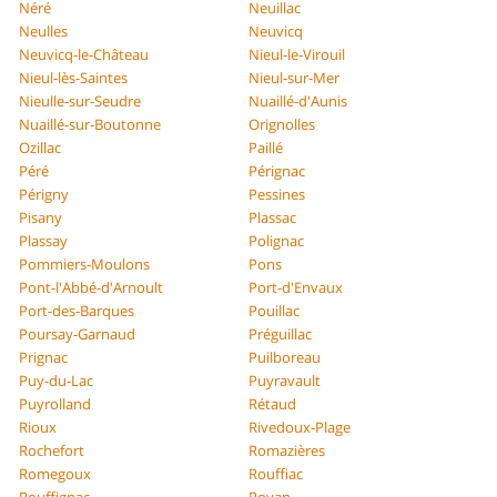
Néré
Neuillac
Neulles
Neuvicq
Neuvicq-le-Château
Nieul-le-Virouil
Nieul-lès-Saintes
Nieul-sur-Mer
Nieulle-sur-Seudre
Nuaillé-d'Aunis
Nuaillé-sur-Boutonne
Orignolles
Ozillac
Paillé
Péré
Pérignac
Périgny
Pessines
Pisany
Plassac
Plassay
Polignac
Pommiers-Moulons
Pons
Pont-l'Abbé-d'Arnoult
Port-d'Envaux
Port-des-Barques
Pouillac
Poursay-Garnaud
Préguillac
Prignac
Puilboreau
Puy-du-Lac
Puyravault
Puyrolland
Rétaud
Rioux
Rivedoux-Plage
Rochefort
Romazières
Romegoux
Rouffiac