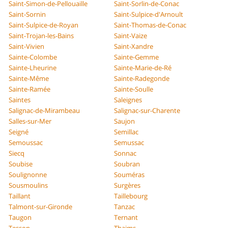
Saint-Simon-de-Pellouaille
Saint-Sorlin-de-Conac
Saint-Sornin
Saint-Sulpice-d'Arnoult
Saint-Sulpice-de-Royan
Saint-Thomas-de-Conac
Saint-Trojan-les-Bains
Saint-Vaize
Saint-Vivien
Saint-Xandre
Sainte-Colombe
Sainte-Gemme
Sainte-Lheurine
Sainte-Marie-de-Ré
Sainte-Même
Sainte-Radegonde
Sainte-Ramée
Sainte-Soulle
Saintes
Saleignes
Salignac-de-Mirambeau
Salignac-sur-Charente
Salles-sur-Mer
Saujon
Seigné
Semillac
Semoussac
Semussac
Siecq
Sonnac
Soubise
Soubran
Soulignonne
Souméras
Sousmoulins
Surgères
Taillant
Taillebourg
Talmont-sur-Gironde
Tanzac
Taugon
Ternant