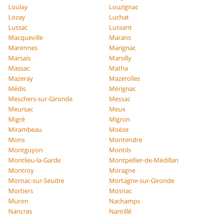
Loulay
Louzignac
Lozay
Luchat
Lussac
Lussant
Macqueville
Marans
Marennes
Marignac
Marsais
Marsilly
Massac
Matha
Mazeray
Mazerolles
Médis
Mérignac
Meschers-sur-Gironde
Messac
Meursac
Meux
Migré
Migron
Mirambeau
Moëze
Mons
Montendre
Montguyon
Montils
Montlieu-la-Garde
Montpellier-de-Médillan
Montroy
Moragne
Mornac-sur-Seudre
Mortagne-sur-Gironde
Mortiers
Mosnac
Muron
Nachamps
Nancras
Nantillé