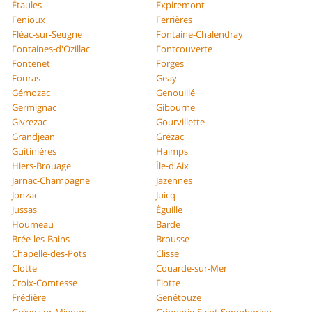
Étaules
Expiremont
Fenioux
Ferrières
Fléac-sur-Seugne
Fontaine-Chalendray
Fontaines-d'Ozillac
Fontcouverte
Fontenet
Forges
Fouras
Geay
Gémozac
Genouillé
Germignac
Gibourne
Givrezac
Gourvillette
Grandjean
Grézac
Guitinières
Haimps
Hiers-Brouage
Île-d'Aix
Jarnac-Champagne
Jazennes
Jonzac
Juicq
Jussas
Éguille
Houmeau
Barde
Brée-les-Bains
Brousse
Chapelle-des-Pots
Clisse
Clotte
Couarde-sur-Mer
Croix-Comtesse
Flotte
Frédière
Genétouze