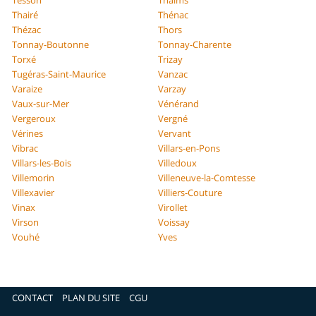
Tesson
Thaims
Thairé
Thénac
Thézac
Thors
Tonnay-Boutonne
Tonnay-Charente
Torxé
Trizay
Tugéras-Saint-Maurice
Vanzac
Varaize
Varzay
Vaux-sur-Mer
Vénérand
Vergeroux
Vergné
Vérines
Vervant
Vibrac
Villars-en-Pons
Villars-les-Bois
Villedoux
Villemorin
Villeneuve-la-Comtesse
Villexavier
Villiers-Couture
Vinax
Virollet
Virson
Voissay
Vouhé
Yves
CONTACT
PLAN DU SITE
CGU