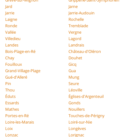
Grève-sur-Mignon
Gripperie-Saint-Symphorien
Jard
Jarne
Jarrie
Jarrie-Audouin
Laigne
Rochelle
Ronde
Tremblade
Vallée
Vergne
Villedieu
Lagord
Landes
Landrais
Bois-Plage-en-Ré
Château-d'Oléron
Chay
Douhet
Fouilloux
Gicq
Grand-Village-Plage
Gua
Gué-d'Alleré
Mung
Pin
Seure
Thou
Léoville
Éduts
Églises-d'Argenteuil
Essards
Gonds
Mathes
Nouillers
Portes-en-Ré
Touches-de-Périgny
Loire-les-Marais
Loiré-sur-Nie
Loix
Longèves
Lonzac
Lorignac