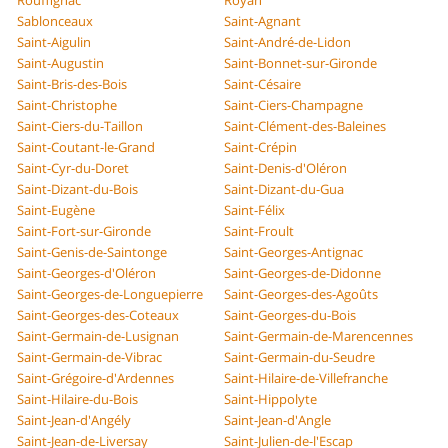
Rouffignac
Royan
Sablonceaux
Saint-Agnant
Saint-Aigulin
Saint-André-de-Lidon
Saint-Augustin
Saint-Bonnet-sur-Gironde
Saint-Bris-des-Bois
Saint-Césaire
Saint-Christophe
Saint-Ciers-Champagne
Saint-Ciers-du-Taillon
Saint-Clément-des-Baleines
Saint-Coutant-le-Grand
Saint-Crépin
Saint-Cyr-du-Doret
Saint-Denis-d'Oléron
Saint-Dizant-du-Bois
Saint-Dizant-du-Gua
Saint-Eugène
Saint-Félix
Saint-Fort-sur-Gironde
Saint-Froult
Saint-Genis-de-Saintonge
Saint-Georges-Antignac
Saint-Georges-d'Oléron
Saint-Georges-de-Didonne
Saint-Georges-de-Longuepierre
Saint-Georges-des-Agoûts
Saint-Georges-des-Coteaux
Saint-Georges-du-Bois
Saint-Germain-de-Lusignan
Saint-Germain-de-Marencennes
Saint-Germain-de-Vibrac
Saint-Germain-du-Seudre
Saint-Grégoire-d'Ardennes
Saint-Hilaire-de-Villefranche
Saint-Hilaire-du-Bois
Saint-Hippolyte
Saint-Jean-d'Angély
Saint-Jean-d'Angle
Saint-Jean-de-Liversay
Saint-Julien-de-l'Escap