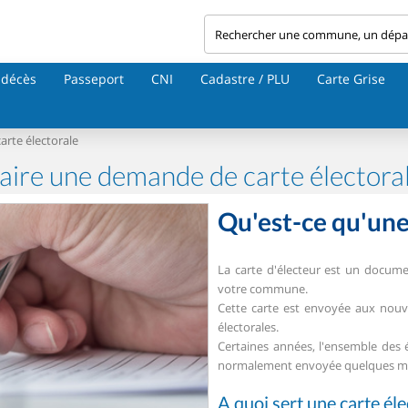
 décès
Passeport
CNI
Cadastre / PLU
Carte Grise
rte électorale
aire une demande de carte électora
Qu'est-ce qu'une 
La carte d'électeur est un docum
votre commune.
Cette carte est envoyée aux nouvea
électorales.
Certaines années, l'ensemble des 
normalement envoyée quelques mois
A quoi sert une carte éle