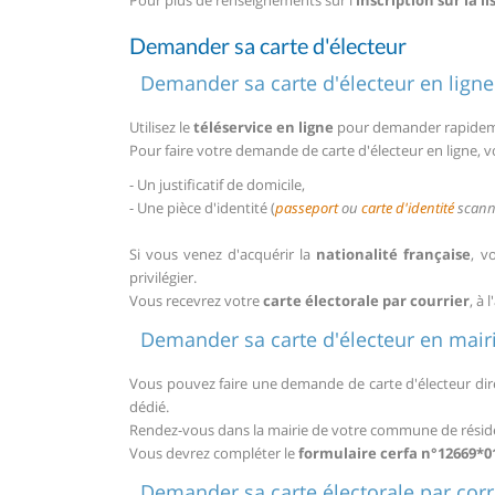
Pour plus de renseignements sur l'
inscription sur la l
Demander sa carte d'électeur
Demander sa carte d'électeur en ligne
Utilisez le
téléservice en ligne
pour demander rapidement
Pour faire votre demande de carte d'électeur en ligne, 
- Un justificatif de domicile,
- Une pièce d'identité (
passeport
ou
carte d'identité
scanné
Si vous venez d'acquérir la
nationalité française
, v
privilégier.
Vous recevrez votre
carte électorale par courrier
, à 
Demander sa carte d'électeur en mair
Vous pouvez faire une demande de carte d'électeur direc
dédié.
Rendez-vous dans la mairie de votre commune de résid
Vous devrez compléter le
formulaire cerfa n°12669*0
Demander sa carte électorale par co