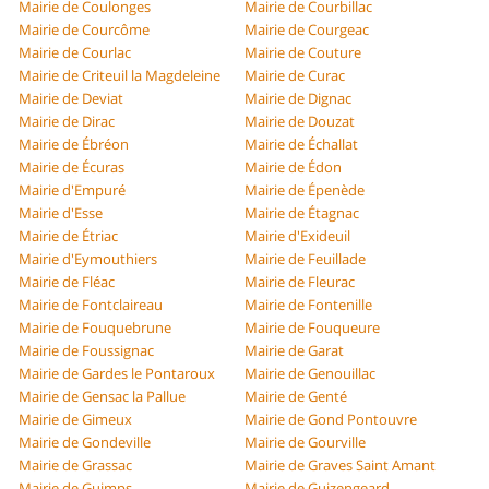
Mairie de Coulonges
Mairie de Courbillac
Mairie de Courcôme
Mairie de Courgeac
Mairie de Courlac
Mairie de Couture
Mairie de Criteuil la Magdeleine
Mairie de Curac
Mairie de Deviat
Mairie de Dignac
Mairie de Dirac
Mairie de Douzat
Mairie de Ébréon
Mairie de Échallat
Mairie de Écuras
Mairie de Édon
Mairie d'Empuré
Mairie de Épenède
Mairie d'Esse
Mairie de Étagnac
Mairie de Étriac
Mairie d'Exideuil
Mairie d'Eymouthiers
Mairie de Feuillade
Mairie de Fléac
Mairie de Fleurac
Mairie de Fontclaireau
Mairie de Fontenille
Mairie de Fouquebrune
Mairie de Fouqueure
Mairie de Foussignac
Mairie de Garat
Mairie de Gardes le Pontaroux
Mairie de Genouillac
Mairie de Gensac la Pallue
Mairie de Genté
Mairie de Gimeux
Mairie de Gond Pontouvre
Mairie de Gondeville
Mairie de Gourville
Mairie de Grassac
Mairie de Graves Saint Amant
Mairie de Guimps
Mairie de Guizengeard