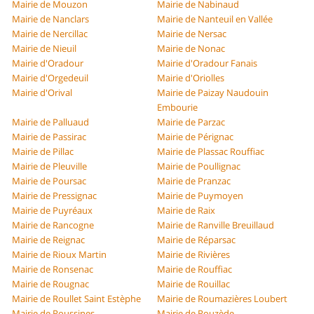
Mairie de Mouzon
Mairie de Nabinaud
Mairie de Nanclars
Mairie de Nanteuil en Vallée
Mairie de Nercillac
Mairie de Nersac
Mairie de Nieuil
Mairie de Nonac
Mairie d'Oradour
Mairie d'Oradour Fanais
Mairie d'Orgedeuil
Mairie d'Oriolles
Mairie d'Orival
Mairie de Paizay Naudouin
Embourie
Mairie de Palluaud
Mairie de Parzac
Mairie de Passirac
Mairie de Pérignac
Mairie de Pillac
Mairie de Plassac Rouffiac
Mairie de Pleuville
Mairie de Poullignac
Mairie de Poursac
Mairie de Pranzac
Mairie de Pressignac
Mairie de Puymoyen
Mairie de Puyréaux
Mairie de Raix
Mairie de Rancogne
Mairie de Ranville Breuillaud
Mairie de Reignac
Mairie de Réparsac
Mairie de Rioux Martin
Mairie de Rivières
Mairie de Ronsenac
Mairie de Rouffiac
Mairie de Rougnac
Mairie de Rouillac
Mairie de Roullet Saint Estèphe
Mairie de Roumazières Loubert
Mairie de Roussines
Mairie de Rouzède