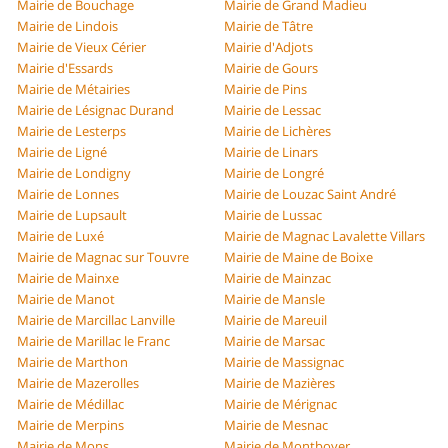
Mairie de Bouchage
Mairie de Grand Madieu
Mairie de Lindois
Mairie de Tâtre
Mairie de Vieux Cérier
Mairie d'Adjots
Mairie d'Essards
Mairie de Gours
Mairie de Métairies
Mairie de Pins
Mairie de Lésignac Durand
Mairie de Lessac
Mairie de Lesterps
Mairie de Lichères
Mairie de Ligné
Mairie de Linars
Mairie de Londigny
Mairie de Longré
Mairie de Lonnes
Mairie de Louzac Saint André
Mairie de Lupsault
Mairie de Lussac
Mairie de Luxé
Mairie de Magnac Lavalette Villars
Mairie de Magnac sur Touvre
Mairie de Maine de Boixe
Mairie de Mainxe
Mairie de Mainzac
Mairie de Manot
Mairie de Mansle
Mairie de Marcillac Lanville
Mairie de Mareuil
Mairie de Marillac le Franc
Mairie de Marsac
Mairie de Marthon
Mairie de Massignac
Mairie de Mazerolles
Mairie de Mazières
Mairie de Médillac
Mairie de Mérignac
Mairie de Merpins
Mairie de Mesnac
Mairie de Mons
Mairie de Montboyer