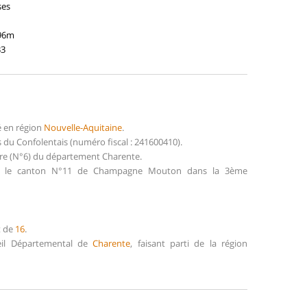
ses
196m
33
é en région
Nouvelle-Aquitaine
.
du Confolentais (numéro fiscal : 241600410).
ure (N°6) du département Charente.
dans le canton N°11 de Champagne Mouton dans la 3ème
t de
16
.
seil Départemental de
Charente
, faisant parti de la région