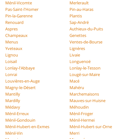
Ménil-Vicomte
Merlerault
Pas-Saint-l'Homer
Pin-au-Haras
Pin-la-Garenne
Plantis
Renouard
Sap-André
Aspres
Authieux-du-Puits
Champeaux
Genettes
Menus
Ventes-de-Bourse
Yveteaux
Lignères
Lignou
Livaie
Loisail
Longuenoë
Lonlay-l'Abbaye
Lonlay-le-Tesson
Lonrai
Lougé-sur-Maire
Louvières-en-Auge
Macé
Magny-le-Désert
Mahéru
Mantilly
Marchemaisons
Mardilly
Mauves-sur-Huisne
Médavy
Méhoudin
Ménil-Erreux
Ménil-Froger
Ménil-Gondouin
Ménil-Hermei
Ménil-Hubert-en-Exmes
Ménil-Hubert-sur-Orne
Ménil-Vin
Merri