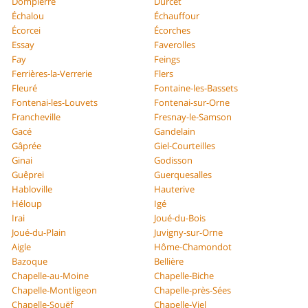
Dompierre
Durcet
Échalou
Échauffour
Écorcei
Écorches
Essay
Faverolles
Fay
Feings
Ferrières-la-Verrerie
Flers
Fleuré
Fontaine-les-Bassets
Fontenai-les-Louvets
Fontenai-sur-Orne
Francheville
Fresnay-le-Samson
Gacé
Gandelain
Gâprée
Giel-Courteilles
Ginai
Godisson
Guêprei
Guerquesalles
Habloville
Hauterive
Héloup
Igé
Irai
Joué-du-Bois
Joué-du-Plain
Juvigny-sur-Orne
Aigle
Hôme-Chamondot
Bazoque
Bellière
Chapelle-au-Moine
Chapelle-Biche
Chapelle-Montligeon
Chapelle-près-Sées
Chapelle-Souëf
Chapelle-Viel