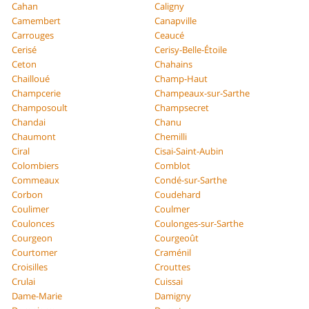
Cahan
Caligny
Camembert
Canapville
Carrouges
Ceaucé
Cerisé
Cerisy-Belle-Étoile
Ceton
Chahains
Chailloué
Champ-Haut
Champcerie
Champeaux-sur-Sarthe
Champosoult
Champsecret
Chandai
Chanu
Chaumont
Chemilli
Ciral
Cisai-Saint-Aubin
Colombiers
Comblot
Commeaux
Condé-sur-Sarthe
Corbon
Coudehard
Coulimer
Coulmer
Coulonces
Coulonges-sur-Sarthe
Courgeon
Courgeoût
Courtomer
Craménil
Croisilles
Crouttes
Crulai
Cuissai
Dame-Marie
Damigny