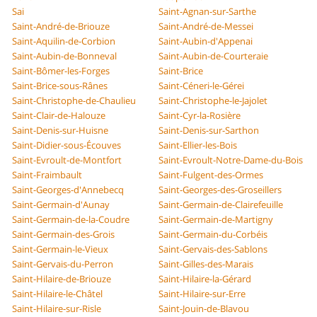
Sai
Saint-Agnan-sur-Sarthe
Saint-André-de-Briouze
Saint-André-de-Messei
Saint-Aquilin-de-Corbion
Saint-Aubin-d'Appenai
Saint-Aubin-de-Bonneval
Saint-Aubin-de-Courteraie
Saint-Bômer-les-Forges
Saint-Brice
Saint-Brice-sous-Rânes
Saint-Céneri-le-Gérei
Saint-Christophe-de-Chaulieu
Saint-Christophe-le-Jajolet
Saint-Clair-de-Halouze
Saint-Cyr-la-Rosière
Saint-Denis-sur-Huisne
Saint-Denis-sur-Sarthon
Saint-Didier-sous-Écouves
Saint-Ellier-les-Bois
Saint-Evroult-de-Montfort
Saint-Evroult-Notre-Dame-du-Bois
Saint-Fraimbault
Saint-Fulgent-des-Ormes
Saint-Georges-d'Annebecq
Saint-Georges-des-Groseillers
Saint-Germain-d'Aunay
Saint-Germain-de-Clairefeuille
Saint-Germain-de-la-Coudre
Saint-Germain-de-Martigny
Saint-Germain-des-Grois
Saint-Germain-du-Corbéis
Saint-Germain-le-Vieux
Saint-Gervais-des-Sablons
Saint-Gervais-du-Perron
Saint-Gilles-des-Marais
Saint-Hilaire-de-Briouze
Saint-Hilaire-la-Gérard
Saint-Hilaire-le-Châtel
Saint-Hilaire-sur-Erre
Saint-Hilaire-sur-Risle
Saint-Jouin-de-Blavou