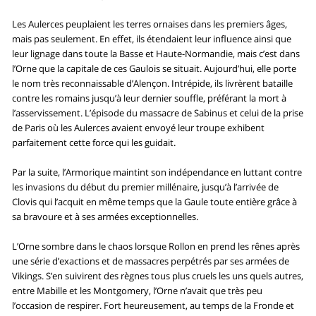
Les Aulerces peuplaient les terres ornaises dans les premiers âges,
mais pas seulement. En effet, ils étendaient leur influence ainsi que
leur lignage dans toute la Basse et Haute-Normandie, mais c’est dans
l’Orne que la capitale de ces Gaulois se situait. Aujourd’hui, elle porte
le nom très reconnaissable d’Alençon. Intrépide, ils livrèrent bataille
contre les romains jusqu’à leur dernier souffle, préférant la mort à
l’asservissement. L’épisode du massacre de Sabinus et celui de la prise
de Paris où les Aulerces avaient envoyé leur troupe exhibent
parfaitement cette force qui les guidait.
Par la suite, l’Armorique maintint son indépendance en luttant contre
les invasions du début du premier millénaire, jusqu’à l’arrivée de
Clovis qui l’acquit en même temps que la Gaule toute entière grâce à
sa bravoure et à ses armées exceptionnelles.
L’Orne sombre dans le chaos lorsque Rollon en prend les rênes après
une série d’exactions et de massacres perpétrés par ses armées de
Vikings. S’en suivirent des règnes tous plus cruels les uns quels autres,
entre Mabille et les Montgomery, l’Orne n’avait que très peu
l’occasion de respirer. Fort heureusement, au temps de la Fronde et