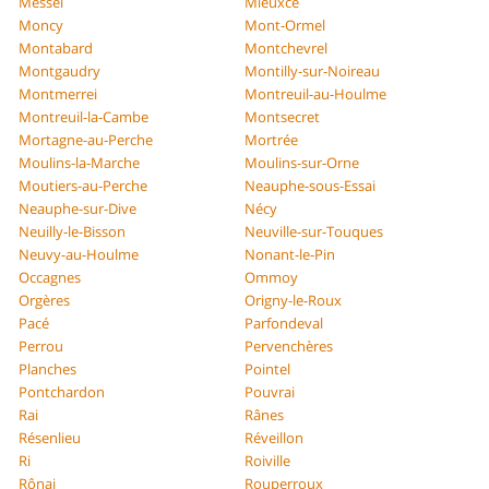
Messei
Mieuxcé
Moncy
Mont-Ormel
Montabard
Montchevrel
Montgaudry
Montilly-sur-Noireau
Montmerrei
Montreuil-au-Houlme
Montreuil-la-Cambe
Montsecret
Mortagne-au-Perche
Mortrée
Moulins-la-Marche
Moulins-sur-Orne
Moutiers-au-Perche
Neauphe-sous-Essai
Neauphe-sur-Dive
Nécy
Neuilly-le-Bisson
Neuville-sur-Touques
Neuvy-au-Houlme
Nonant-le-Pin
Occagnes
Ommoy
Orgères
Origny-le-Roux
Pacé
Parfondeval
Perrou
Pervenchères
Planches
Pointel
Pontchardon
Pouvrai
Rai
Rânes
Résenlieu
Réveillon
Ri
Roiville
Rônai
Rouperroux