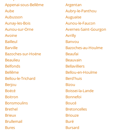
Appenai-sous-Bellême
Argentan
Aube
Aubry-le-Panthou
Aubusson
Auguaise
Aunay-les-Bois
Aunou-le-Faucon
Aunou-sur-Orne
Avernes-Saint-Gourgon
Avoine
Avrilly
Bailleul
Banvou
Barville
Bazoches-au-Houlme
Bazoches-sur-Hoëne
Beaufai
Beaulieu
Beauvain
Belfonds
Bellavilliers
Bellême
Bellou-en-Houlme
Bellou-le-Trichard
Berd'huis
Berjou
Bizou
Boëcé
Boissei-la-Lande
Boitron
Bonnefoi
Bonsmoulins
Boucé
Brethel
Bretoncelles
Brieux
Briouze
Brullemail
Buré
Bures
Bursard