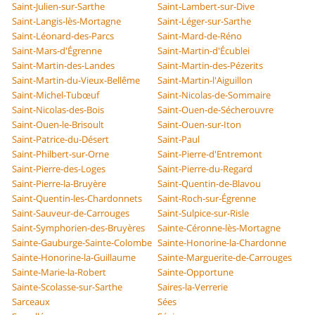
Saint-Julien-sur-Sarthe
Saint-Lambert-sur-Dive
Saint-Langis-lès-Mortagne
Saint-Léger-sur-Sarthe
Saint-Léonard-des-Parcs
Saint-Mard-de-Réno
Saint-Mars-d'Égrenne
Saint-Martin-d'Écublei
Saint-Martin-des-Landes
Saint-Martin-des-Pézerits
Saint-Martin-du-Vieux-Bellême
Saint-Martin-l'Aiguillon
Saint-Michel-Tubœuf
Saint-Nicolas-de-Sommaire
Saint-Nicolas-des-Bois
Saint-Ouen-de-Sécherouvre
Saint-Ouen-le-Brisoult
Saint-Ouen-sur-Iton
Saint-Patrice-du-Désert
Saint-Paul
Saint-Philbert-sur-Orne
Saint-Pierre-d'Entremont
Saint-Pierre-des-Loges
Saint-Pierre-du-Regard
Saint-Pierre-la-Bruyère
Saint-Quentin-de-Blavou
Saint-Quentin-les-Chardonnets
Saint-Roch-sur-Égrenne
Saint-Sauveur-de-Carrouges
Saint-Sulpice-sur-Risle
Saint-Symphorien-des-Bruyères
Sainte-Céronne-lès-Mortagne
Sainte-Gauburge-Sainte-Colombe
Sainte-Honorine-la-Chardonne
Sainte-Honorine-la-Guillaume
Sainte-Marguerite-de-Carrouges
Sainte-Marie-la-Robert
Sainte-Opportune
Sainte-Scolasse-sur-Sarthe
Saires-la-Verrerie
Sarceaux
Sées