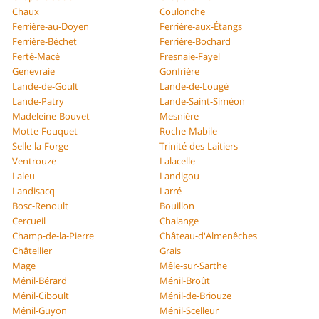
Chaux
Coulonche
Ferrière-au-Doyen
Ferrière-aux-Étangs
Ferrière-Béchet
Ferrière-Bochard
Ferté-Macé
Fresnaie-Fayel
Genevraie
Gonfrière
Lande-de-Goult
Lande-de-Lougé
Lande-Patry
Lande-Saint-Siméon
Madeleine-Bouvet
Mesnière
Motte-Fouquet
Roche-Mabile
Selle-la-Forge
Trinité-des-Laitiers
Ventrouze
Lalacelle
Laleu
Landigou
Landisacq
Larré
Bosc-Renoult
Bouillon
Cercueil
Chalange
Champ-de-la-Pierre
Château-d'Almenêches
Châtellier
Grais
Mage
Mêle-sur-Sarthe
Ménil-Bérard
Ménil-Broût
Ménil-Ciboult
Ménil-de-Briouze
Ménil-Guyon
Ménil-Scelleur