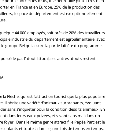
 pour le porc et les œufs, il se débrouille plutôt très bien
xporter en France et en Europe. 25% de la production des
 ailleurs, l’espace du département est exceptionnellement
ure.
c quelque 44 000 employés, soit près de 20% des travailleurs
ncipale industrie du département est agroalimentaire, avec
le groupe Bel qui assure la partie laitière du programme.
e possède pas l’atout littoral, ses autres atouts restent
16.
a Flèche, qui est l’attraction touristique la plus populaire
. Il abrite une variété d’animaux surprenants, évoluant
r sans s’inquiéter pour la condition desdits animaux. En
ment dans leurs eaux privées, et vivant sans mal dans un
e foyer ! Dans le même genre attractif, le Papéa Parc est le
s enfants et toute la famille, une fois de temps en temps.