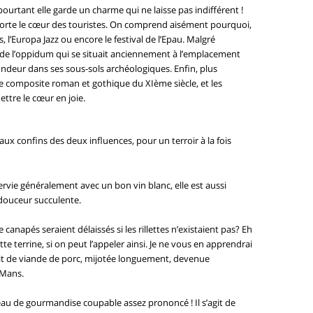
 pourtant elle garde un charme qui ne laisse pas indifférent !
emporte le cœur des touristes. On comprend aisément pourquoi,
 l’Europa Jazz ou encore le festival de l’Epau. Malgré
om de l’oppidum qui se situait anciennement à l’emplacement
fondeur dans ses sous-sols archéologiques. Enfin, plus
e composite roman et gothique du XIème siècle, et les
tre le cœur en joie.
 aux confins des deux influences, pour un terroir à la fois
Servie généralement avec un bon vin blanc, elle est aussi
douceur succulente.
napés seraient délaissés si les rillettes n’existaient pas? Eh
e terrine, si on peut l’appeler ainsi. Je ne vous en apprendrai
’agit de viande de porc, mijotée longuement, devenue
 Mans.
iveau de gourmandise coupable assez prononcé ! Il s’agit de