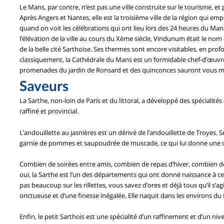
Le Mans, par contre, n’est pas une ville construite sur le tourisme, et
Après Angers et Nantes, elle est la troisième ville de la région qui 
quand on voit les célébrations qui ont lieu lors des 24 heures du Mans,
l’élévation de la ville au cours du Xème siècle, Vindunum était le n
de la belle cité Sarthoise. Ses thermes sont encore visitables, en pro
classiquement, la Cathédrale du Mans est un formidable chef-d’œuvr
promenades du jardin de Ronsard et des quinconces sauront vous met
Saveurs
La Sarthe, non-loin de Paris et du littoral, a développé des spécialités
raffiné et provincial.
L’andouillette au jasnières est un dérivé de l’andouillette de Troyes. 
garnie de pommes et saupoudrée de muscade, ce qui lui donne une 
Combien de soirées entre amis, combien de repas d’hiver, combien de ca
oui, la Sarthe est l’un des départements qui ont donné naissance à cett
pas beaucoup sur les rillettes, vous savez d’ores et déjà tous qu’il s
onctueuse et d’une finesse inégalée. Elle naquit dans les environs du
Enfin, le petit Sarthois est une spécialité d’un raffinement et d’un n