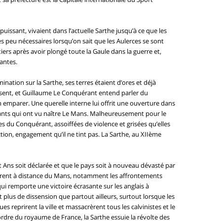
issant, vivaient dans l’actuelle Sarthe jusqu’à ce que les
 peu nécessaires lorsqu’on sait que les Aulerces se sont
tiers après avoir plongé toute la Gaule dans la guerre et,
antes.
ation sur la Sarthe, ses terres étaient d’ores et déjà
assent, et Guillaume Le Conquérant entend parler du
 emparer. Une querelle interne lui offrit une ouverture dans
nstants qui ont vu naître Le Mans. Malheureusement pour le
s du Conquérant, assoiffées de violence et grisées qu’elles
ion, engagement qu’il ne tint pas. La Sarthe, au XIIème
 Ans soit déclarée et que le pays soit à nouveau dévasté par
ulèrent à distance du Mans, notamment les affrontements
qui remporte une victoire écrasante sur les anglais à
nt plus de dissension que partout ailleurs, surtout lorsque les
s reprirent la ville et massacrèrent tous les calvinistes et le
ordre du royaume de France, la Sarthe essuie la révolte des