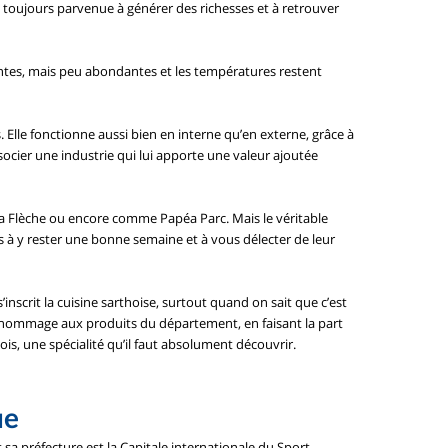
st toujours parvenue à générer des richesses et à retrouver
uentes, mais peu abondantes et les températures restent
Elle fonctionne aussi bien en interne qu’en externe, grâce à
ssocier une industrie qui lui apporte une valeur ajoutée
 la Flèche ou encore comme Papéa Parc. Mais le véritable
s à y rester une bonne semaine et à vous délecter de leur
’inscrit la cuisine sarthoise, surtout quand on sait que c’est
ssi hommage aux produits du département, en faisant la part
s, une spécialité qu’il faut absolument découvrir.
ue
t sa préfecture est la Capitale internationale du Sport