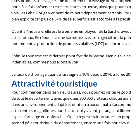
à ses produits d’élevage. 5ème département d’élevage de volaille, 8ème
pour, à la fois préserver cette structure vertueuse, ainsi que pour e
volailles Label Rouge viennent de ce petit département sarthois. Par
bien exploité car plus de 67% de sa superficie est accordée à l’agricult
Quant à l’industrie, elle est le troisième employeur de la Sarthe, ave
actifs totaux. En réponse à une harmonie avec son agriculture, la pri
notamment la production de produits volaillers (LDC) ou encore avec 
Enfin, le tourisme est le dernier point fort de la Sarthe. Bien qu’elle n
indéniables, comme nous allons le voir.
Le taux de chômage quant à lui stagne à 10% depuis 2014, à l’orée 20
Attractivité touristique
Pour commencer dans les valeurs sures, vous pourrez visiter le Zoo de l
de tout le département, avec quelques 300 000 visiteurs chaque année
dans un environnement adapté et dont on a aucun mal à s’accommode
attestent les magnifiques ours blancs qui y vivent, pataugeant libre
espace fort large et confortable. On en regretterait presque son propr
second pôle touristique du département, encore une fois pour ravir le