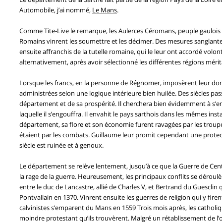
Automobile, j’ai nommé,
Le Mans
.
Comme Tite-Live le remarque, les Aulerces Céromans, peuple gaulois pu
Romains vinrent les soumettre et les décimer. Des mesures sanglantes
ensuite affranchis de la tutelle romaine, qui le leur ont accordé volon
alternativement, après avoir sélectionné les différentes régions mérit
Lorsque les francs, en la personne de Régnomer, imposèrent leur domin
administrées selon une logique intérieure bien huilée. Des siècles p
département et de sa prospérité. Il cherchera bien évidemment à s’en
laquelle il s’engouffra. Il envahit le pays sarthois dans les mêmes i
département, sa flore et son économie furent ravagées par les troupe
étaient par les combats. Guillaume leur promit cependant une protect
siècle est ruinée et à genoux.
Le département se relève lentement, jusqu’à ce que la Guerre de Cent
la rage de la guerre. Heureusement, les principaux conflits se déro
entre le duc de Lancastre, allié de Charles V, et Bertrand du Guesclin 
Pontvallain en 1370. Vinrent ensuite les guerres de religion qui y fire
calvinistes s’emparent du Mans en 1559 Trois mois après, les catholique
moindre protestant qu’ils trouvèrent. Malgré un rétablissement de l’