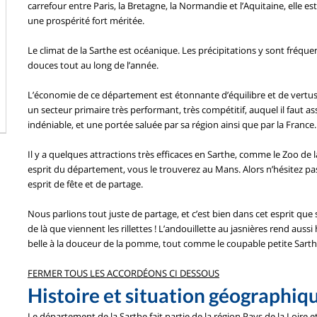
carrefour entre Paris, la Bretagne, la Normandie et l’Aquitaine, elle e
une prospérité fort méritée.
Le climat de la Sarthe est océanique. Les précipitations y sont fréq
douces tout au long de l’année.
L’économie de ce département est étonnante d’équilibre et de vertus. 
un secteur primaire très performant, très compétitif, auquel il faut a
indéniable, et une portée saluée par sa région ainsi que par la France.
Il y a quelques attractions très efficaces en Sarthe, comme le Zoo de
esprit du département, vous le trouverez au Mans. Alors n’hésitez pa
esprit de fête et de partage.
Nous parlions tout juste de partage, et c’est bien dans cet esprit que s
de là que viennent les rillettes ! L’andouillette au jasnières rend au
belle à la douceur de la pomme, tout comme le coupable petite Sarthoi
FERMER TOUS LES ACCORDÉONS CI DESSOUS
Histoire et situation géographiq
Le département de la Sarthe fait partie de la région Pays de la Loire e