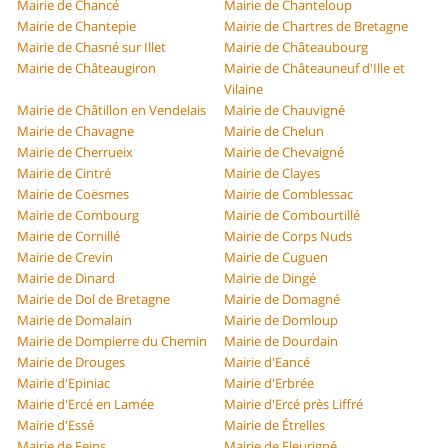
Mairie de Chancé
Mairie de Chanteloup
Mairie de Chantepie
Mairie de Chartres de Bretagne
Mairie de Chasné sur Illet
Mairie de Châteaubourg
Mairie de Châteaugiron
Mairie de Châteauneuf d'Ille et
Vilaine
Mairie de Châtillon en Vendelais
Mairie de Chauvigné
Mairie de Chavagne
Mairie de Chelun
Mairie de Cherrueix
Mairie de Chevaigné
Mairie de Cintré
Mairie de Clayes
Mairie de Coësmes
Mairie de Comblessac
Mairie de Combourg
Mairie de Combourtillé
Mairie de Cornillé
Mairie de Corps Nuds
Mairie de Crevin
Mairie de Cuguen
Mairie de Dinard
Mairie de Dingé
Mairie de Dol de Bretagne
Mairie de Domagné
Mairie de Domalain
Mairie de Domloup
Mairie de Dompierre du Chemin
Mairie de Dourdain
Mairie de Drouges
Mairie d'Eancé
Mairie d'Epiniac
Mairie d'Erbrée
Mairie d'Ercé en Lamée
Mairie d'Ercé près Liffré
Mairie d'Essé
Mairie de Étrelles
Mairie de Feins
Mairie de Fleurigné