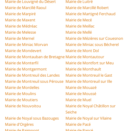
Mairie de Louvigné du Désert
Mairie de Luitré
Mairie de Marcillé Raoul
Mairie de Marcillé Robert
Mairie de Marpiré
Mairie de Martigné Ferchaud
Mairie de Maxent
Mairie de Mecé
Mairie de Médréac
Mairie de Meillac
Mairie de Melesse
Mairie de Mellé
Mairie de Mernel
Mairie de Mézières sur Couesnon
Mairie de Miniac Morvan
Mairie de Miniac sous Bécherel
Mairie de Mondevert
Mairie de Mont Dol
Mairie de Montauban de Bretagne
Mairie de Montautour
Mairie de Monterfil
Mairie de Montfort sur Meu
Mairie de Montgermont
Mairie de Monthault
Mairie de Montreuil des Landes
Mairie de Montreuil le Gast
Mairie de Montreuil sous Pérouse
Mairie de Montreuil sur Ille
Mairie de Mordelles
Mairie de Mouazé
Mairie de Moulins
Mairie de Moussé
Mairie de Moutiers
Mairie de Muel
Mairie de Nouvoitou
Mairie de Noyal Châtillon sur
Seiche
Mairie de Noyal sous Bazouges
Mairie de Noyal sur Vilaine
Mairie d'Orgères
Mairie de Pacé
Mairie de Paimpont
Mairie de Pancé