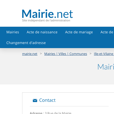
Site indépendant de l'administration
Mairies
Acte de naissance
Acte de mariage
Acte de
Changement d'adresse
>
>
mairie.net
Mairies | Villes | Communes
Ille-et-Vilaine
Mairi
Contact
Adresse :
3 Rue de la Mairie