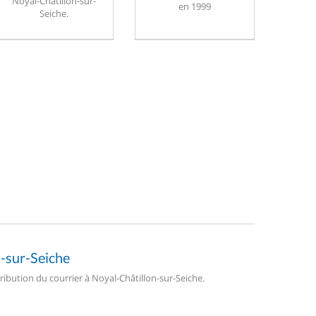
Noyal-Châtillon-sur-
en 1999
Seiche.
n-sur-Seiche
tribution du courrier à Noyal-Châtillon-sur-Seiche.