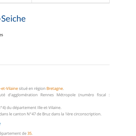
-Seiche
es
e-et-Vilaine
situé en région
Bretagne
.
auté d'agglomération Rennes Métropole (numéro fiscal :
°4) du département Ille-et-Vilaine.
dans le canton N°47 de Bruz dans la 1ère circonscription.
e
 département de
35
.