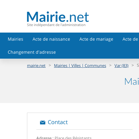
Site indépendant de l'administration
Mairies
Acte de naissance
Acte de mariage
Acte de
Changement d'adresse
>
>
>
S
mairie.net
Mairies | Villes | Communes
Var (83)
Mai
Contact
Adresse :
Place des Résistants