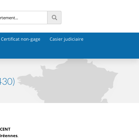
Certificat non-gage
Casier judiciaire
430)
NCENT
dréennes
.