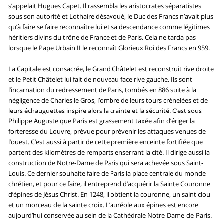
s’appelait Hugues Capet. Il rassembla les aristocrates séparatistes
sous son autorité et Lothaire désavoué, le Duc des Francs n’avait plus
qu’à faire se faire reconnaître lui et sa descendance comme légitimes
héritiers divins du trône de France et de Paris. Cela ne tarda pas
lorsque le Pape Urbain II le reconnaît Glorieux Roi des Francs en 959.
La Capitale est consacrée, le Grand Châtelet est reconstruit rive droite
et le Petit Châtelet lui fait de nouveau face rive gauche. Ils sont
l’incarnation du redressement de Paris, tombés en 886 suite à la
négligence de Charles le Gros, l’ombre de leurs tours crénelées et de
leurs échauguettes inspire alors la crainte et la sécurité. C’est sous
Philippe Auguste que Paris est grassement taxée afin d’ériger la
forteresse du Louvre, prévue pour prévenir les attaques venues de
l’ouest. C’est aussi à partir de cette première enceinte fortifiée que
partent des kilomètres de remparts enserrant la cité. Il dirige aussi la
construction de Notre-Dame de Paris qui sera achevée sous Saint-
Louis. Ce dernier souhaite faire de Paris la place centrale du monde
chrétien, et pour ce faire, il entreprend d’acquérir la Sainte Couronne
d’épines de Jésus Christ. En 1248, il obtient la couronne, un saint clou
et un morceau de la sainte croix. L’auréole aux épines est encore
aujourd’hui conservée au sein de la Cathédrale Notre-Dame-de-Paris.