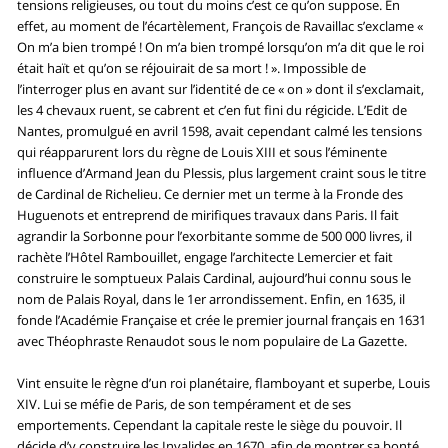
tensions religieuses, ou tout du moins c’est ce qu’on suppose. En
effet, au moment de l’écartèlement, François de Ravaillac s’exclame «
On m’a bien trompé ! On m’a bien trompé lorsqu’on m’a dit que le roi
était haït et qu’on se réjouirait de sa mort ! ». Impossible de
l’interroger plus en avant sur l’identité de ce « on » dont il s’exclamait,
les 4 chevaux ruent, se cabrent et c’en fut fini du régicide. L’Edit de
Nantes, promulgué en avril 1598, avait cependant calmé les tensions
qui réapparurent lors du règne de Louis XIII et sous l’éminente
influence d’Armand Jean du Plessis, plus largement craint sous le titre
de Cardinal de Richelieu. Ce dernier met un terme à la Fronde des
Huguenots et entreprend de mirifiques travaux dans Paris. Il fait
agrandir la Sorbonne pour l’exorbitante somme de 500 000 livres, il
rachète l’Hôtel Rambouillet, engage l’architecte Lemercier et fait
construire le somptueux Palais Cardinal, aujourd’hui connu sous le
nom de Palais Royal, dans le 1er arrondissement. Enfin, en 1635, il
fonde l’Académie Française et crée le premier journal français en 1631
avec Théophraste Renaudot sous le nom populaire de La Gazette.
Vint ensuite le règne d’un roi planétaire, flamboyant et superbe, Louis
XIV. Lui se méfie de Paris, de son tempérament et de ses
emportements. Cependant la capitale reste le siège du pouvoir. Il
décide d’y construire les Invalides en 1670, afin de montrer sa bonté