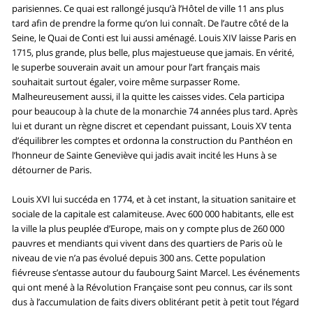
parisiennes. Ce quai est rallongé jusqu’à l’Hôtel de ville 11 ans plus
tard afin de prendre la forme qu’on lui connaît. De l’autre côté de la
Seine, le Quai de Conti est lui aussi aménagé. Louis XIV laisse Paris en
1715, plus grande, plus belle, plus majestueuse que jamais. En vérité,
le superbe souverain avait un amour pour l’art français mais
souhaitait surtout égaler, voire même surpasser Rome.
Malheureusement aussi, il la quitte les caisses vides. Cela participa
pour beaucoup à la chute de la monarchie 74 années plus tard. Après
lui et durant un règne discret et cependant puissant, Louis XV tenta
d’équilibrer les comptes et ordonna la construction du Panthéon en
l’honneur de Sainte Geneviève qui jadis avait incité les Huns à se
détourner de Paris.
Louis XVI lui succéda en 1774, et à cet instant, la situation sanitaire et
sociale de la capitale est calamiteuse. Avec 600 000 habitants, elle est
la ville la plus peuplée d’Europe, mais on y compte plus de 260 000
pauvres et mendiants qui vivent dans des quartiers de Paris où le
niveau de vie n’a pas évolué depuis 300 ans. Cette population
fiévreuse s’entasse autour du faubourg Saint Marcel. Les événements
qui ont mené à la Révolution Française sont peu connus, car ils sont
dus à l’accumulation de faits divers oblitérant petit à petit tout l’égard