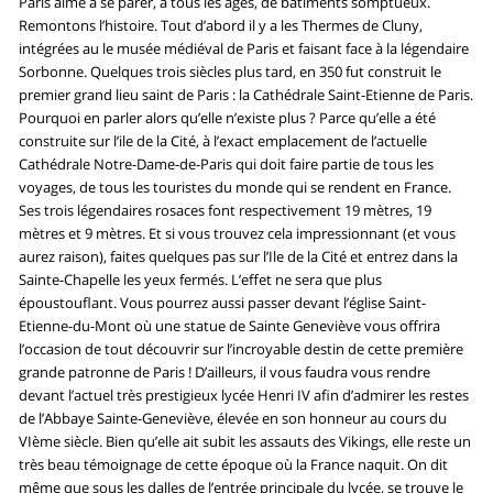
Paris aime à se parer, à tous les âges, de bâtiments somptueux.
Remontons l’histoire. Tout d’abord il y a les Thermes de Cluny,
intégrées au le musée médiéval de Paris et faisant face à la légendaire
Sorbonne. Quelques trois siècles plus tard, en 350 fut construit le
premier grand lieu saint de Paris : la Cathédrale Saint-Etienne de Paris.
Pourquoi en parler alors qu’elle n’existe plus ? Parce qu’elle a été
construite sur l’ile de la Cité, à l’exact emplacement de l’actuelle
Cathédrale Notre-Dame-de-Paris qui doit faire partie de tous les
voyages, de tous les touristes du monde qui se rendent en France.
Ses trois légendaires rosaces font respectivement 19 mètres, 19
mètres et 9 mètres. Et si vous trouvez cela impressionnant (et vous
aurez raison), faites quelques pas sur l’Ile de la Cité et entrez dans la
Sainte-Chapelle les yeux fermés. L’effet ne sera que plus
époustouflant. Vous pourrez aussi passer devant l’église Saint-
Etienne-du-Mont où une statue de Sainte Geneviève vous offrira
l’occasion de tout découvrir sur l’incroyable destin de cette première
grande patronne de Paris ! D’ailleurs, il vous faudra vous rendre
devant l’actuel très prestigieux lycée Henri IV afin d’admirer les restes
de l’Abbaye Sainte-Geneviève, élevée en son honneur au cours du
VIème siècle. Bien qu’elle ait subit les assauts des Vikings, elle reste un
très beau témoignage de cette époque où la France naquit. On dit
même que sous les dalles de l’entrée principale du lycée, se trouve le