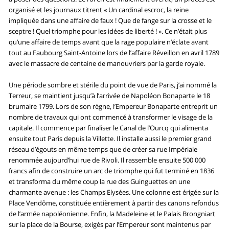
organisé et les journaux titrent « Un cardinal escroc, la reine
impliquée dans une affaire de faux ! Que de fange sur la crosse et le
sceptre ! Quel triomphe pour les idées de liberté ! ». Ce n’était plus
qu’une affaire de temps avant que la rage populaire n’éclate avant
tout au Faubourg Saint-Antoine lors de l’affaire Réveillon en avril 1789
avec le massacre de centaine de manouvriers par la garde royale.
Une période sombre et stérile du point de vue de Paris, j’ai nommé la
Terreur, se maintient jusqu’à l’arrivée de Napoléon Bonaparte le 18
brumaire 1799. Lors de son règne, l’Empereur Bonaparte entreprit un
nombre de travaux qui ont commencé à transformer le visage de la
capitale. Il commence par finaliser le Canal de l’Ourcq qui alimenta
ensuite tout Paris depuis la Villette. Il installe aussi le premier grand
réseau d’égouts en même temps que de créer sa rue Impériale
renommée aujourd’hui rue de Rivoli. Il rassemble ensuite 500 000
francs afin de construire un arc de triomphe qui fut terminé en 1836
et transforma du même coup la rue des Guinguettes en une
charmante avenue : les Champs Elysées. Une colonne est érigée sur la
Place Vendôme, constituée entièrement à partir des canons refondus
de l’armée napoléonienne. Enfin, la Madeleine et le Palais Brongniart
sur la place de la Bourse, exigés par l’Empereur sont maintenus par