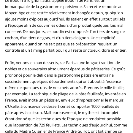
Le Boudin à l’oignon, aussi appelé Boudin de Paris, est un
immanquable de la gastronomie parisienne. Sa recette remonte au
Moyen-Âge et est restée relativement inchangée depuis, quoiqu’on
ajoute moins d’épices aujourd’hui. Ils étaient en effet surtout utilisés
à l’époque afin de couvrir les odeurs d’un produit quelques fois mal
conservé. De nos jours, ce boudin est composé d’un tiers de sang de
cochon, d’un tiers de gras, et d’un tiers d’oignon. Une simplicité
apparente, quand on ne sait pas que sa préparation requiert un
contrôle et un timing parfait pour qu’il reste onctueux, doré et entier.
Enfin, venons-en aux desserts, car Paris a une longue tradition de
nobles et de souverains absolument éperdus de pâtisseries. Ce goût
prononcé pour le défi dans la gastronomie pâtissière entraîna
succinctement quelques débordements qui ont abouti à l’essence
même de quelques-uns de nos mets adorés. Prenons le mille-feuille,
par exemple. La technique de pliage de la pâte feuilletée, inventée en
France, avait incité un pâtissier, envieux d’impressionner le marquis
d’Uxelle, à concevoir ce dessert censé comporter 1000 feuillets de
pâte après la cuisson. Malheureusement, le mythe est incomplet
étant donné que les techniques de l’époque ne rendaient possible
que l’apparition de 729 feuillets. Les techniques d’aujourd’hui, comme
celle du Maître Cuisinier de France André Guillot, ont fait grimpé ce