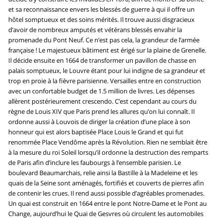
et sa reconnaissance envers les blessés de guerre à qui il offre un
hôtel somptueux et des soins mérités. Il trouve aussi disgracieux
d’avoir de nombreux amputés et vétérans blessés envahir la
promenade du Pont Neuf. Ce n’est pas cela, la grandeur de l’armée
française ! Le majestueux bâtiment est érigé sur la plaine de Grenelle.
Il décide ensuite en 1664 de transformer un pavillon de chasse en
palais somptueux, le Louvre étant pour lui indigne de sa grandeur et
trop en proie à la fièvre parisienne. Versailles entre en construction
avec un confortable budget de 1.5 million de livres. Les dépenses
allèrent postérieurement crescendo. C’est cependant au cours du
règne de Louis XIV que Paris prend les allures qu’on lui connaît. Il
ordonne aussi à Louvois de diriger la création d’une place à son
honneur qui est alors baptisée Place Louis le Grand et qui fut
renommée Place Vendôme après la Révolution. Rien ne semblait être
à la mesure du roi Soleil lorsqu’il ordonne la destruction des remparts
de Paris afin d’inclure les faubourgs à l’ensemble parisien. Le
boulevard Beaumarchais, relie ainsi la Bastille à la Madeleine et les
quais de la Seine sont aménagés, fortifiés et couverts de pierres afin
de contenir les crues. Il rend aussi possible d’agréables promenades.
Un quai est construit en 1664 entre le pont Notre-Dame et le Pont au
Change, aujourd’hui le Quai de Gesvres où circulent les automobiles