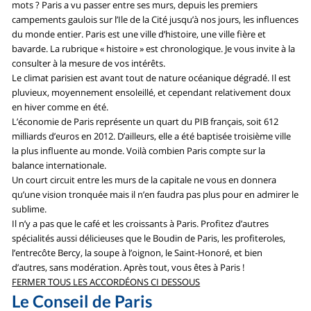
mots ? Paris a vu passer entre ses murs, depuis les premiers
campements gaulois sur l’Ile de la Cité jusqu’à nos jours, les influences
du monde entier. Paris est une ville d’histoire, une ville fière et
bavarde. La rubrique « histoire » est chronologique. Je vous invite à la
consulter à la mesure de vos intérêts.
Le climat parisien est avant tout de nature océanique dégradé. Il est
pluvieux, moyennement ensoleillé, et cependant relativement doux
en hiver comme en été.
L’économie de Paris représente un quart du PIB français, soit 612
milliards d’euros en 2012. D’ailleurs, elle a été baptisée troisième ville
la plus influente au monde. Voilà combien Paris compte sur la
balance internationale.
Un court circuit entre les murs de la capitale ne vous en donnera
qu’une vision tronquée mais il n’en faudra pas plus pour en admirer le
sublime.
Il n’y a pas que le café et les croissants à Paris. Profitez d’autres
spécialités aussi délicieuses que le Boudin de Paris, les profiteroles,
l’entrecôte Bercy, la soupe à l’oignon, le Saint-Honoré, et bien
d’autres, sans modération. Après tout, vous êtes à Paris !
FERMER TOUS LES ACCORDÉONS CI DESSOUS
Le Conseil de Paris