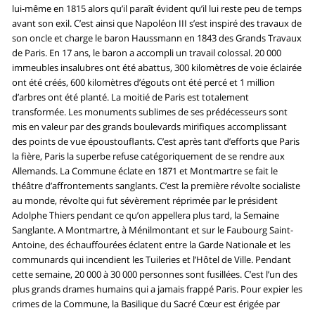
lui-même en 1815 alors qu’il paraît évident qu’il lui reste peu de temps
avant son exil. C’est ainsi que Napoléon III s’est inspiré des travaux de
son oncle et charge le baron Haussmann en 1843 des Grands Travaux
de Paris. En 17 ans, le baron a accompli un travail colossal. 20 000
immeubles insalubres ont été abattus, 300 kilomètres de voie éclairée
ont été créés, 600 kilomètres d’égouts ont été percé et 1 million
d’arbres ont été planté. La moitié de Paris est totalement
transformée. Les monuments sublimes de ses prédécesseurs sont
mis en valeur par des grands boulevards mirifiques accomplissant
des points de vue époustouflants. C’est après tant d’efforts que Paris
la fière, Paris la superbe refuse catégoriquement de se rendre aux
Allemands. La Commune éclate en 1871 et Montmartre se fait le
théâtre d’affrontements sanglants. C’est la première révolte socialiste
au monde, révolte qui fut sévèrement réprimée par le président
Adolphe Thiers pendant ce qu’on appellera plus tard, la Semaine
Sanglante. A Montmartre, à Ménilmontant et sur le Faubourg Saint-
Antoine, des échauffourées éclatent entre la Garde Nationale et les
communards qui incendient les Tuileries et l’Hôtel de Ville. Pendant
cette semaine, 20 000 à 30 000 personnes sont fusillées. C’est l’un des
plus grands drames humains qui a jamais frappé Paris. Pour expier les
crimes de la Commune, la Basilique du Sacré Cœur est érigée par