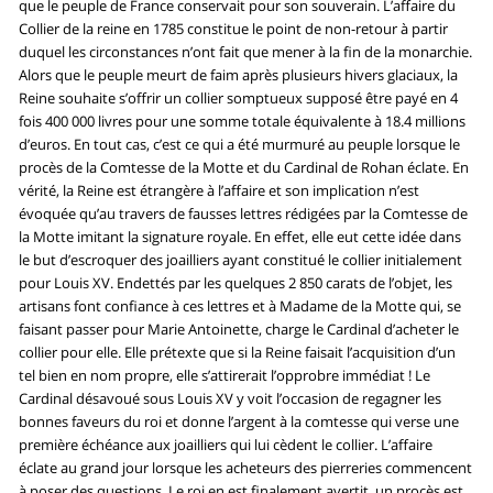
que le peuple de France conservait pour son souverain. L’affaire du
Collier de la reine en 1785 constitue le point de non-retour à partir
duquel les circonstances n’ont fait que mener à la fin de la monarchie.
Alors que le peuple meurt de faim après plusieurs hivers glaciaux, la
Reine souhaite s’offrir un collier somptueux supposé être payé en 4
fois 400 000 livres pour une somme totale équivalente à 18.4 millions
d’euros. En tout cas, c’est ce qui a été murmuré au peuple lorsque le
procès de la Comtesse de la Motte et du Cardinal de Rohan éclate. En
vérité, la Reine est étrangère à l’affaire et son implication n’est
évoquée qu’au travers de fausses lettres rédigées par la Comtesse de
la Motte imitant la signature royale. En effet, elle eut cette idée dans
le but d’escroquer des joailliers ayant constitué le collier initialement
pour Louis XV. Endettés par les quelques 2 850 carats de l’objet, les
artisans font confiance à ces lettres et à Madame de la Motte qui, se
faisant passer pour Marie Antoinette, charge le Cardinal d’acheter le
collier pour elle. Elle prétexte que si la Reine faisait l’acquisition d’un
tel bien en nom propre, elle s’attirerait l’opprobre immédiat ! Le
Cardinal désavoué sous Louis XV y voit l’occasion de regagner les
bonnes faveurs du roi et donne l’argent à la comtesse qui verse une
première échéance aux joailliers qui lui cèdent le collier. L’affaire
éclate au grand jour lorsque les acheteurs des pierreries commencent
à poser des questions. Le roi en est finalement avertit, un procès est