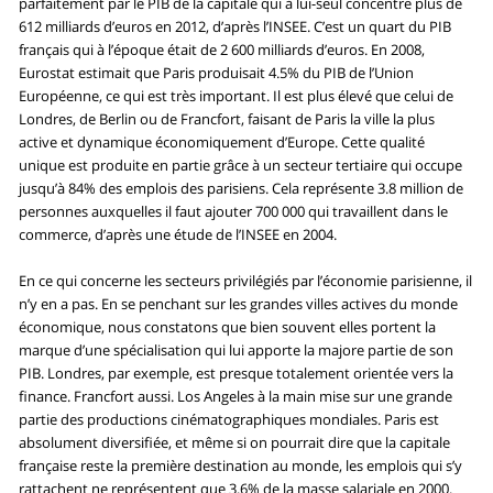
parfaitement par le PIB de la capitale qui à lui-seul concentre plus de
612 milliards d’euros en 2012, d’après l’INSEE. C’est un quart du PIB
français qui à l’époque était de 2 600 milliards d’euros. En 2008,
Eurostat estimait que Paris produisait 4.5% du PIB de l’Union
Européenne, ce qui est très important. Il est plus élevé que celui de
Londres, de Berlin ou de Francfort, faisant de Paris la ville la plus
active et dynamique économiquement d’Europe. Cette qualité
unique est produite en partie grâce à un secteur tertiaire qui occupe
jusqu’à 84% des emplois des parisiens. Cela représente 3.8 million de
personnes auxquelles il faut ajouter 700 000 qui travaillent dans le
commerce, d’après une étude de l’INSEE en 2004.
En ce qui concerne les secteurs privilégiés par l’économie parisienne, il
n’y en a pas. En se penchant sur les grandes villes actives du monde
économique, nous constatons que bien souvent elles portent la
marque d’une spécialisation qui lui apporte la majore partie de son
PIB. Londres, par exemple, est presque totalement orientée vers la
finance. Francfort aussi. Los Angeles à la main mise sur une grande
partie des productions cinématographiques mondiales. Paris est
absolument diversifiée, et même si on pourrait dire que la capitale
française reste la première destination au monde, les emplois qui s’y
rattachent ne représentent que 3.6% de la masse salariale en 2000.