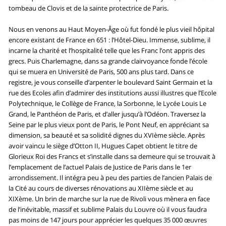
tombeau de Clovis et de la sainte protectrice de Paris.
Nous en venons au Haut Moyen-Âge où fut fondé le plus vieil hôpital
encore existant de France en 651 : l’Hôtel-Dieu. Immense, sublime, il
incarne la charité et l’hospitalité telle que les Franc l’ont appris des
grecs. Puis Charlemagne, dans sa grande clairvoyance fonde l’école
qui se muera en Université de Paris, 500 ans plus tard. Dans ce
registre, je vous conseille d’arpenter le boulevard Saint Germain et la
rue des Ecoles afin d’admirer des institutions aussi illustres que l’Ecole
Polytechnique, le Collège de France, la Sorbonne, le Lycée Louis Le
Grand, le Panthéon de Paris, et d’aller jusqu’à l’Odéon. Traversez la
Seine par le plus vieux pont de Paris, le Pont Neuf, en appréciant sa
dimension, sa beauté et sa solidité dignes du XVIème siècle. Après
avoir vaincu le siège d’Otton II, Hugues Capet obtient le titre de
Glorieux Roi des Francs et s’installe dans sa demeure qui se trouvait à
l’emplacement de l’actuel Palais de Justice de Paris dans le 1er
arrondissement. Il intégra peu à peu des parties de l’ancien Palais de
la Cité au cours de diverses rénovations au XIIème siècle et au
XIXème. Un brin de marche sur la rue de Rivoli vous mènera en face
de l’inévitable, massif et sublime Palais du Louvre où il vous faudra
pas moins de 147 jours pour apprécier les quelques 35 000 œuvres