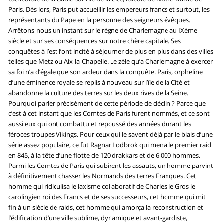
Paris. Dès lors, Paris put accueillir les empereurs francs et surtout, les
représentants du Pape en la personne des seigneurs évêques.
Arrêtons-nous un instant sur le règne de Charlemagne au IXème
siècle et sur ses conséquences sur notre chère capitale. Ses
conquêtes à l’est l’ont incité à séjourner de plus en plus dans des villes
telles que Metz ou Aix-la-Chapelle. Le zèle qu’a Charlemagne à exercer
sa foi n’a d’égale que son ardeur dans la conquête. Paris, orpheline
d’une éminence royale se replis à nouveau sur l’île de la Cité et
abandonne la culture des terres sur les deux rives de la Seine.
Pourquoi parler précisément de cette période de déclin ? Parce que
c’est à cet instant que les Comtes de Paris furent nommés, et ce sont
aussi eux qui ont combattu et repoussé des années durant les
féroces troupes Vikings. Pour ceux qui le savent déjà par le biais d’une
série assez populaire, ce fut Ragnar Lodbrok qui mena le premier raid
en 845, à la tête d’une flotte de 120 drakkars et de 6 000 hommes.
Parmi les Comtes de Paris qui subirent les assauts, un homme parvint
à définitivement chasser les Normands des terres Franques. Cet
homme qui ridiculisa le laxisme collaboratif de Charles le Gros le
carolingien roi des Francs et de ses successeurs, cet homme qui mit
fin à un siècle de raids, cet homme qui amorça la reconstruction et
l’édification d’une ville sublime, dynamique et avant-gardiste,