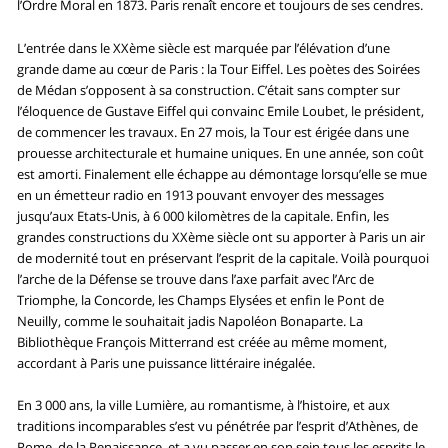
l’Ordre Moral en 1873. Paris renaît encore et toujours de ses cendres.
L’entrée dans le XXème siècle est marquée par l’élévation d’une
grande dame au cœur de Paris : la Tour Eiffel. Les poètes des Soirées
de Médan s’opposent à sa construction. C’était sans compter sur
l’éloquence de Gustave Eiffel qui convainc Emile Loubet, le président,
de commencer les travaux. En 27 mois, la Tour est érigée dans une
prouesse architecturale et humaine uniques. En une année, son coût
est amorti. Finalement elle échappe au démontage lorsqu’elle se mue
en un émetteur radio en 1913 pouvant envoyer des messages
jusqu’aux Etats-Unis, à 6 000 kilomètres de la capitale. Enfin, les
grandes constructions du XXème siècle ont su apporter à Paris un air
de modernité tout en préservant l’esprit de la capitale. Voilà pourquoi
l’arche de la Défense se trouve dans l’axe parfait avec l’Arc de
Triomphe, la Concorde, les Champs Elysées et enfin le Pont de
Neuilly, comme le souhaitait jadis Napoléon Bonaparte. La
Bibliothèque François Mitterrand est créée au même moment,
accordant à Paris une puissance littéraire inégalée.
En 3 000 ans, la ville Lumière, au romantisme, à l’histoire, et aux
traditions incomparables s’est vu pénétrée par l’esprit d’Athènes, de
Rome, de la Renaissance, et a vu passer en son sein tous les esprits le