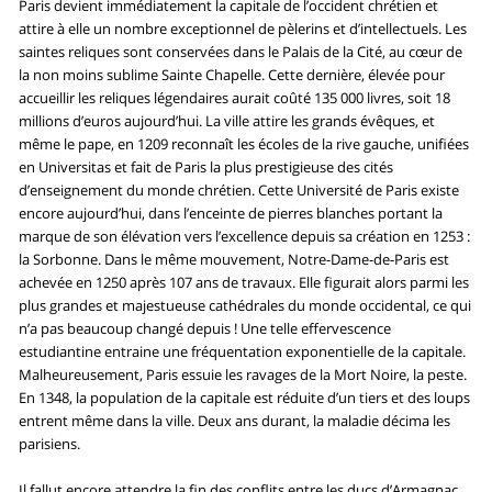
Paris devient immédiatement la capitale de l’occident chrétien et
attire à elle un nombre exceptionnel de pèlerins et d’intellectuels. Les
saintes reliques sont conservées dans le Palais de la Cité, au cœur de
la non moins sublime Sainte Chapelle. Cette dernière, élevée pour
accueillir les reliques légendaires aurait coûté 135 000 livres, soit 18
millions d’euros aujourd’hui. La ville attire les grands évêques, et
même le pape, en 1209 reconnaît les écoles de la rive gauche, unifiées
en Universitas et fait de Paris la plus prestigieuse des cités
d’enseignement du monde chrétien. Cette Université de Paris existe
encore aujourd’hui, dans l’enceinte de pierres blanches portant la
marque de son élévation vers l’excellence depuis sa création en 1253 :
la Sorbonne. Dans le même mouvement, Notre-Dame-de-Paris est
achevée en 1250 après 107 ans de travaux. Elle figurait alors parmi les
plus grandes et majestueuse cathédrales du monde occidental, ce qui
n’a pas beaucoup changé depuis ! Une telle effervescence
estudiantine entraine une fréquentation exponentielle de la capitale.
Malheureusement, Paris essuie les ravages de la Mort Noire, la peste.
En 1348, la population de la capitale est réduite d’un tiers et des loups
entrent même dans la ville. Deux ans durant, la maladie décima les
parisiens.
Il fallut encore attendre la fin des conflits entre les ducs d’Armagnac