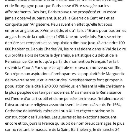
et de Bourgogne pour que Paris cesse d’être ravagée par les
affrontements. Dès lors, Paris trouve une prospérité et un essor
jamais observé auparavant, jusqu’à la Guerre de Cent Ans et sa
conquête par l’Angleterre. Peu savent en effet qu’elle fut sous
emprise anglaise au XVème siècle, et qu’il fallut 16 ans pour bouter les
anglais hors de la capitale en 1436. Une nouvelle fois, Paris se retire
derrière ses remparts et sa population diminue jusqu’à atteindre 100
000 habitants. Depuis Charles VII, les rois résident dans le Val de Loire
qui profita alors de toute la dynamique artistique du début de la
Renaissance. Ce ne fut qu’à partir du moment où François 1er fait
revenir la Cour à Paris que la capitale retrouva un nouveau souffle.
Son règne aux aspirations flamboyantes, la popularité de Marguerite
de Navarre sa sœur et le retour des investissements font grimper la
population de la cité à 240 000 individus, en faisant la ville chrétienne
la plus peuplée des temps modernes. Mais même si la Renaissance
est l’heure d’un art subtil et d’une pensée lumineuse, l’intolérance et
l’obscurantisme religieux assombrissent les temps à venir. En 1564,
Catherine de Médicis, mère de Louis XIII et régente ordonne la
construction des Tuileries. Les guerres et les exactions secouent
encore et toujours la France qui subit de nombreux carnages, le plus
connu restant le massacre de la Saint-Barthélemy, le dimanche 24