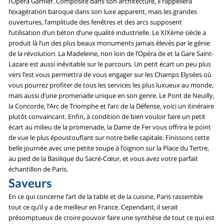
l’Opéra Garnier. Composite dans son architecture, il rappellera
l’exagération baroque dans son luxe apparent, mais les grandes
ouvertures, l’amplitude des fenêtres et des arcs supposent
l’utilisation d’un béton d’une qualité industrielle. Le XIXème siècle a
produit là l’un des plus beaux monuments jamais élevés par le génie
de la révolution. La Madeleine, non loin de l’Opéra de et la Gare Saint-
Lazare est aussi inévitable sur le parcours. Un petit écart un peu plus
vers l’est vous permettra de vous engager sur les Champs Elysées où
vous pourrez profiter de tous les services les plus luxueux au monde,
mais aussi d’une promenade unique en son genre. Le Pont de Neuilly,
la Concorde, l’Arc de Triomphe et l’arc de la Défense, voici un itinéraire
plutôt convaincant. Enfin, à condition de bien vouloir faire un petit
écart au milieu de la promenade, la Dame de Fer vous offrira le point
de vue le plus époustouflant sur notre belle capitale. Finissons cette
belle journée avec une petite soupe à l’oignon sur la Place du Tertre,
au pied de la Basilique du Sacré-Cœur, et vous avez votre parfait
échantillon de Paris.
Saveurs
En ce qui concerne l’art de la table et de la cuisine, Paris rassemble
tout ce qu’il y a de meilleur en France. Cependant, il serait
présomptueux de croire pouvoir faire une synthèse de tout ce qui est