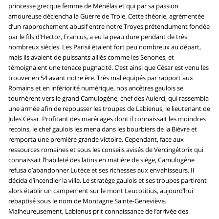
princesse grecque femme de Ménélas et qui par sa passion
amoureuse déclencha la Guerre de Troie. Cette théorie, agrémentée
d’un rapprochement abusif entre notre Troyes prétendument fondée
par le fils d’Hector, Francus, a eu la peau dure pendant de très
nombreux siècles. Les Parisii étaient fort peu nombreux au départ,
mais ils avaient de puissants alliés comme les Senones, et
témoignaient une tenace pugnacité. C’est ainsi que César est venu les
trouver en 54 avant notre ère. Très mal équipés par rapport aux
Romains et en infériorité numérique, nos ancêtres gaulois se
tournèrent vers le grand Camulogène, chef des Aulerci, qui rassembla
une armée afin de repousser les troupes de Labienus, le lieutenant de
Jules César. Profitant des marécages dont il connaissait les moindres
recoins, le chef gaulois les mena dans les bourbiers de la Bièvre et
remporta une première grande victoire. Cependant, face aux
ressources romaines et sous les conseils avisés de Vercingétorix qui
connaissait l’habileté des latins en matière de siège, Camulogène
refusa d’abandonner Lutèce et ses richesses aux envahisseurs. Il
décida d’incendier la ville. Le stratège gaulois et ses troupes partirent
alors établir un campement sur le mont Leucotitius, aujourd’hui
rebaptisé sous le nom de Montagne Sainte-Geneviève.
Malheureusement, Labienus prit connaissance de l’arrivée des