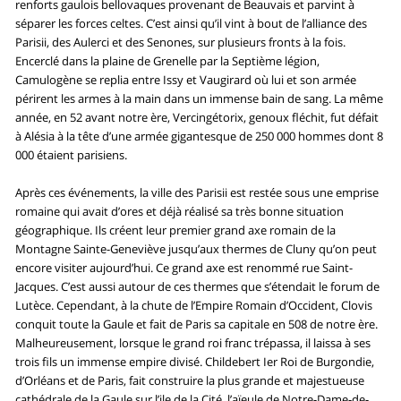
renforts gaulois bellovaques provenant de Beauvais et parvint à
séparer les forces celtes. C’est ainsi qu’il vint à bout de l’alliance des
Parisii, des Aulerci et des Senones, sur plusieurs fronts à la fois.
Encerclé dans la plaine de Grenelle par la Septième légion,
Camulogène se replia entre Issy et Vaugirard où lui et son armée
périrent les armes à la main dans un immense bain de sang. La même
année, en 52 avant notre ère, Vercingétorix, genoux fléchit, fut défait
à Alésia à la tête d’une armée gigantesque de 250 000 hommes dont 8
000 étaient parisiens.
Après ces événements, la ville des Parisii est restée sous une emprise
romaine qui avait d’ores et déjà réalisé sa très bonne situation
géographique. Ils créent leur premier grand axe romain de la
Montagne Sainte-Geneviève jusqu’aux thermes de Cluny qu’on peut
encore visiter aujourd’hui. Ce grand axe est renommé rue Saint-
Jacques. C’est aussi autour de ces thermes que s’étendait le forum de
Lutèce. Cependant, à la chute de l’Empire Romain d’Occident, Clovis
conquit toute la Gaule et fait de Paris sa capitale en 508 de notre ère.
Malheureusement, lorsque le grand roi franc trépassa, il laissa à ses
trois fils un immense empire divisé. Childebert Ier Roi de Burgondie,
d’Orléans et de Paris, fait construire la plus grande et majestueuse
cathédrale de la Gaule sur l’ile de la Cité, l’aïeule de Notre-Dame-de-