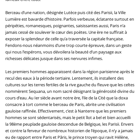
Berceau d’une nation, désignée Lutèce puis cité des Parisii, la Ville
Lumière est bavarde d’histoire. Parfois verbeuse, éclatante surtout en
péripéties, romanesques, poignantes, saisissantes aussi, Paris n’a
jamais cessé de soulever le cœur des poètes. Une ère ne suffirait à
exposer la splendeur de celle qu’a traversée la capitale française.
Fendons-nous néanmoins d’une trop courte épreuve, dans un geste
qui nous l’espérons, vous dévoilera la beauté d’un paysage aux
richesses délicates jusque dans ses nervures infimes.
Les premiers hommes apparaissent dans la région parisienne après le
recul des eaux à la période tertiaire. Lentement, ils installent des
cultures sur les terres fertiles de la rive gauche du fleuve que les celtes
nommèrent Sequana, un nom sacré désignant la générosité divine du
cours d’eau. Au Ier siècle avant notre ère, l’ile de la Cité que la doxa
consacre à tort comme le berceau de Paris, abrite une civilisation
gauloise raffinée. Effectivement, c’est à Nanterre que les premiers
hommes se sont sédentarisés, mais le petit îlot a bel et bien accueilli
la 98ème peuplade gauloise descendue de Belgique, les Parisii. Envers
et contre la ferveur de nombreux historien de l’époque, il n’y a jamais
eu de rapport entre Paris et Pâris, le prince troyen qui ravit Hélène,