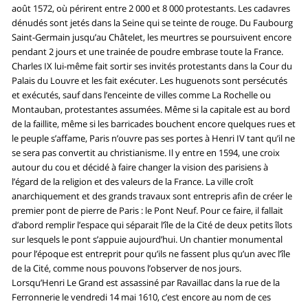
août 1572, où périrent entre 2 000 et 8 000 protestants. Les cadavres
dénudés sont jetés dans la Seine qui se teinte de rouge. Du Faubourg
Saint-Germain jusqu’au Châtelet, les meurtres se poursuivent encore
pendant 2 jours et une trainée de poudre embrase toute la France.
Charles IX lui-même fait sortir ses invités protestants dans la Cour du
Palais du Louvre et les fait exécuter. Les huguenots sont persécutés
et exécutés, sauf dans l’enceinte de villes comme La Rochelle ou
Montauban, protestantes assumées. Même si la capitale est au bord
de la faillite, même si les barricades bouchent encore quelques rues et
le peuple s’affame, Paris n’ouvre pas ses portes à Henri IV tant qu’il ne
se sera pas convertit au christianisme. Il y entre en 1594, une croix
autour du cou et décidé à faire changer la vision des parisiens à
l’égard de la religion et des valeurs de la France. La ville croît
anarchiquement et des grands travaux sont entrepris afin de créer le
premier pont de pierre de Paris : le Pont Neuf. Pour ce faire, il fallait
d’abord remplir l’espace qui séparait l’île de la Cité de deux petits îlots
sur lesquels le pont s’appuie aujourd’hui. Un chantier monumental
pour l’époque est entreprit pour qu’ils ne fassent plus qu’un avec l’île
de la Cité, comme nous pouvons l’observer de nos jours.
Lorsqu’Henri Le Grand est assassiné par Ravaillac dans la rue de la
Ferronnerie le vendredi 14 mai 1610, c’est encore au nom de ces