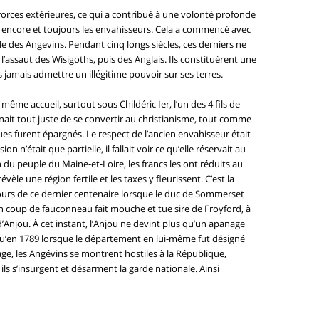
forces extérieures, ce qui a contribué à une volonté profonde
ncre encore et toujours les envahisseurs. Cela a commencé avec
 des Angevins. Pendant cinq longs siècles, ces derniers ne
assaut des Wisigoths, puis des Anglais. Ils constituèrent une
ns jamais admettre un illégitime pouvoir sur ses terres.
même accueil, surtout sous Childéric Ier, l’un des 4 fils de
nait tout juste de se convertir au christianisme, tout comme
ues furent épargnés. Le respect de l’ancien envahisseur était
n n’était que partielle, il fallait voir ce qu’elle réservait au
 du peuple du Maine-et-Loire, les francs les ont réduits au
èle une région fertile et les taxes y fleurissent. C’est la
u cours de ce dernier centenaire lorsque le duc de Sommerset
’un coup de fauconneau fait mouche et tue sire de Froyford, à
 d’Anjou. À cet instant, l’Anjou ne devint plus qu’un apanage
qu’en 1789 lorsque le département en lui-même fut désigné
e, les Angévins se montrent hostiles à la République,
 ils s’insurgent et désarment la garde nationale. Ainsi