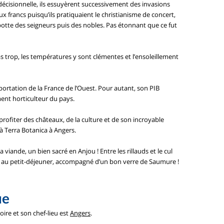
écisionnelle, ils essuyèrent successivement des invasions
ux francs puisqu’ils pratiquaient le christianisme de concert,
botte des seigneurs puis des nobles. Pas étonnant que ce fut
 pas trop, les températures y sont clémentes et l’ensoleillement
portation de la France de l’Ouest. Pour autant, son PIB
ment horticulteur du pays.
rofiter des châteaux, de la culture et de son incroyable
 à Terra Botanica à Angers.
iande, un bien sacré en Anjou ! Entre les rillauds et le cul
re au petit-déjeuner, accompagné d’un bon verre de Saumure !
ue
oire et son chef-lieu est
Angers
.