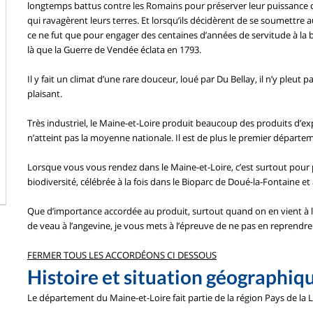
longtemps battus contre les Romains pour préserver leur puissance d
qui ravagèrent leurs terres. Et lorsqu’ils décidèrent de se soumettre a
ce ne fut que pour engager des centaines d’années de servitude à la 
là que la Guerre de Vendée éclata en 1793.
Il y fait un climat d’une rare douceur, loué par Du Bellay, il n’y pleut
plaisant.
Très industriel, le Maine-et-Loire produit beaucoup des produits d’ex
n’atteint pas la moyenne nationale. Il est de plus le premier départe
Lorsque vous vous rendez dans le Maine-et-Loire, c’est surtout pour p
biodiversité, célébrée à la fois dans le Bioparc de Doué-la-Fontaine et
Que d’importance accordée au produit, surtout quand on en vient à la v
de veau à l’angevine, je vous mets à l’épreuve de ne pas en reprend
FERMER TOUS LES ACCORDÉONS CI DESSOUS
Histoire et situation géographiq
Le département du Maine-et-Loire fait partie de la région Pays de la L