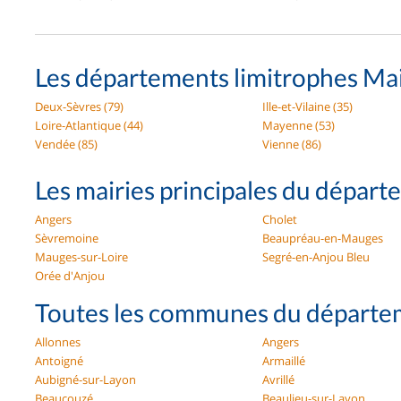
Les départements limitrophes Mai
Deux-Sèvres (79)
Ille-et-Vilaine (35)
Loire-Atlantique (44)
Mayenne (53)
Vendée (85)
Vienne (86)
Les mairies principales du départ
Angers
Cholet
Sèvremoine
Beaupréau-en-Mauges
Mauges-sur-Loire
Segré-en-Anjou Bleu
Orée d'Anjou
Toutes les communes du départem
Allonnes
Angers
Antoigné
Armaillé
Aubigné-sur-Layon
Avrillé
Beaucouzé
Beaulieu-sur-Layon