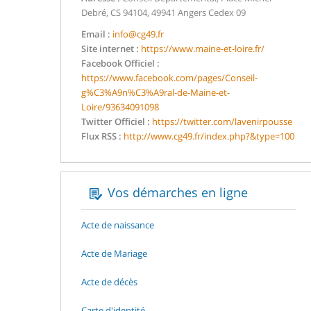
Debré, CS 94104, 49941 Angers Cedex 09
Email :
info@cg49.fr
Site internet :
https://www.maine-et-loire.fr/
Facebook Officiel :
https://www.facebook.com/pages/Conseil-
g%C3%A9n%C3%A9ral-de-Maine-et-
Loire/93634091098
Twitter Officiel :
https://twitter.com/lavenirpousse
Flux RSS :
http://www.cg49.fr/index.php?&type=100
Vos démarches en ligne
Acte de naissance
Acte de Mariage
Acte de décès
Carte d'identité