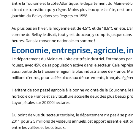
Entre la Touraine et la côte Atlantique, le département du Maine-et-L
climat de transition qui y règne. Moins pluvieux que la côte, c’est un
Joachim du Bellay dans ses Regrets en 1558.
Au plus bas en hiver, la moyenne est de 4.5°C et de 18.6°C en été. L’
comme du Bellay le disait, tout y est douceur, y compris jusque dans 
heures. Dans la moyenne nationale en somme !
Economie, entreprise, agricole, i
Le département du Maine-et-Loire est très industriel. Entendons par là
l’ouest, avec 45% de sa population active dans le secteur. Cela repré
aussi partie de la troisième région la plus industrialisée de France. M
millions d’euros, pour la 49e place aux départements, français, légè
Héritant de son passé agricole à la bonne volonté de la Couronne, le 
horticole de France et sa viticulture accueille deux des plus beaux p
Layon, étalés sur 20 000 hectares.
Du point de vue du secteur tertiaire, le département n’a pas à se plain
2011 pour 2.5 millions de visiteurs annuels, cet apport essentiel est
entre les vallées et les coteaux.