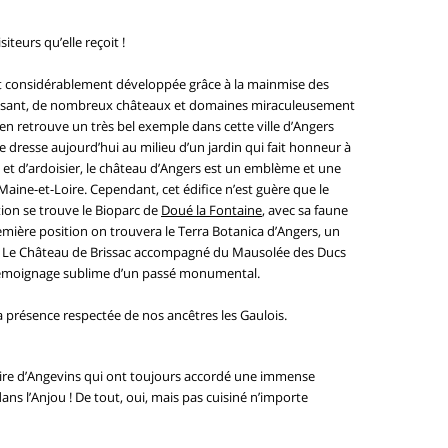
iteurs qu’elle reçoit !
 s’est considérablement développée grâce à la mainmise des
e faisant, de nombreux châteaux et domaines miraculeusement
 retrouve un très bel exemple dans cette ville d’Angers
se dresse aujourd’hui au milieu d’un jardin qui fait honneur à
e et d’ardoisier, le château d’Angers est un emblème et une
ine-et-Loire. Cependant, cet édifice n’est guère que le
tion se trouve le Bioparc de
Doué la Fontaine
, avec sa faune
remière position on trouvera le Terra Botanica d’Angers, un
té. Le Château de Brissac accompagné du Mausolée des Ducs
un témoignage sublime d’un passé monumental.
présence respectée de nos ancêtres les Gaulois.
ulaire d’Angevins qui ont toujours accordé une immense
ans l’Anjou ! De tout, oui, mais pas cuisiné n’importe