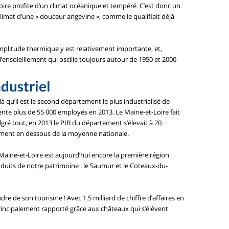
oire profite d’un climat océanique et tempéré. C’est donc un
 climat d’une « douceur angevine », comme le qualifiait déjà
amplitude thermique y est relativement importante, et,
l’ensoleillement qui oscille toujours autour de 1950 et 2000
ndustriel
 qu’il est le second département le plus industrialisé de
sente plus de 55 000 employés en 2013. Le Maine-et-Loire fait
algré tout, en 2013 le PIB du département s’élevait à 20
rement en dessous de la moyenne nationale.
Maine-et-Loire est aujourd’hui encore la première région
roduits de notre patrimoine : le Saumur et le Coteaux-du-
dre de son tourisme ! Avec 1.5 milliard de chiffre d’affaires en
 principalement rapporté grâce aux châteaux qui s’élèvent