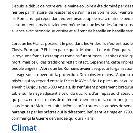
Depuis le début de notre ère, le Maine-et-Loire a été dominé par des 
héritée par l’histoire, de résister et de s’unir à ses voisins pour vai
les Romains, qui cependant eurent beaucoup de mal à mater le peuple
se soumirent jamais totalement même lorsque les Andes furent sous l’
alliance avec l’Armorique voisine et allèrent de bataille en bataille sa
Lorsque les Francs posèrent le pied dans les Andes, ils n’eurent pas le 
Clovis. Pourquoi ? Eh bien parce que le Maine-et-Loire de l’époque ve
le royaume franc. Les temples romains furent rasés. Les sites druidiq
mort, mais celui des traditions restait intact. Cependant, cette impressio
peuple angevin. Alors que les Romains avaient respecté l’organisation
servage sous couvert de la protection. De mains en mains, l’Anjou se rév
misère qui s’y répand entre le IXe et le XVe siècle. Le pire survint a
envahit l’Anjou avec 6 000 Anglais. Ils s’enfuirent prestement lorsqu
table, sur le siège adjacent à celui du duc, lors d’un repas au château
qui passa entre les mains de différents membres de la couronne jus
sous le nom : Maine-et-Loire. Même après toutes ces années de servag
harangués par les prêtres qui la détestent. Refusant le tirage en 1793,
commença la Guerre de Vendée qui dura 7 ans.
Climat