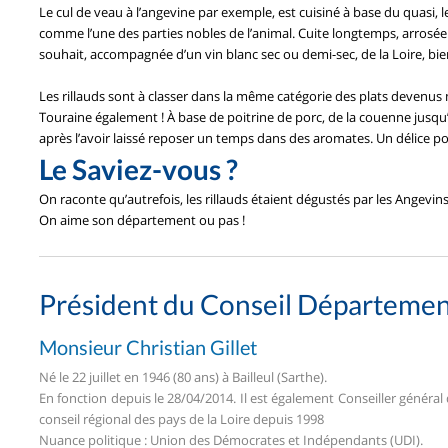
Le cul de veau à l’angevine par exemple, est cuisiné à base du quasi, l
comme l’une des parties nobles de l’animal. Cuite longtemps, arrosé
souhait, accompagnée d’un vin blanc sec ou demi-sec, de la Loire, bi
Les rillauds sont à classer dans la même catégorie des plats devenus
Touraine également ! À base de poitrine de porc, de la couenne jusqu
après l’avoir laissé reposer un temps dans des aromates. Un délice pou
Le Saviez-vous ?
On raconte qu’autrefois, les rillauds étaient dégustés par les Angevi
On aime son département ou pas !
Président du Conseil Départemen
Monsieur Christian Gillet
Né le 22 juillet en 1946 (80 ans) à Bailleul (Sarthe).
En fonction depuis le 28/04/2014. Il est également Conseiller général 
conseil régional des pays de la Loire depuis 1998
Nuance politique : Union des Démocrates et Indépendants (UDI).