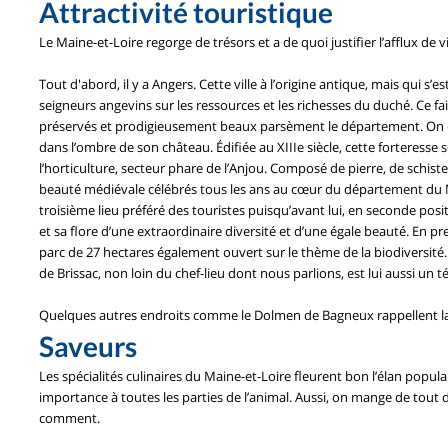
Attractivité touristique
Le Maine-et-Loire regorge de trésors et a de quoi justifier l’afflux de vis
Tout d'abord, il y a Angers. Cette ville à l’origine antique, mais qui
seigneurs angevins sur les ressources et les richesses du duché. C
préservés et prodigieusement beaux parsèment le département. On en
dans l’ombre de son château. Édifiée au XIIIe siècle, cette forteresse 
l’horticulture, secteur phare de l’Anjou. Composé de pierre, de schist
beauté médiévale célébrés tous les ans au cœur du département du Ma
troisième lieu préféré des touristes puisqu’avant lui, en seconde posi
et sa flore d’une extraordinaire diversité et d’une égale beauté. En p
parc de 27 hectares également ouvert sur le thème de la biodiversi
de Brissac, non loin du chef-lieu dont nous parlions, est lui aussi 
Quelques autres endroits comme le Dolmen de Bagneux rappellent la 
Saveurs
Les spécialités culinaires du Maine-et-Loire fleurent bon l’élan pop
importance à toutes les parties de l’animal. Aussi, on mange de tout d
comment.