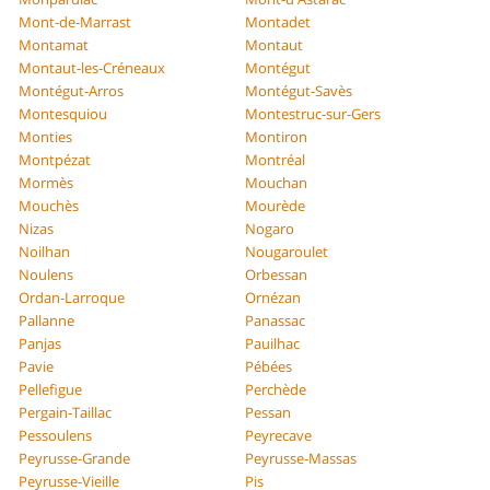
Mont-de-Marrast
Montadet
Montamat
Montaut
Montaut-les-Créneaux
Montégut
Montégut-Arros
Montégut-Savès
Montesquiou
Montestruc-sur-Gers
Monties
Montiron
Montpézat
Montréal
Mormès
Mouchan
Mouchès
Mourède
Nizas
Nogaro
Noilhan
Nougaroulet
Noulens
Orbessan
Ordan-Larroque
Ornézan
Pallanne
Panassac
Panjas
Pauilhac
Pavie
Pébées
Pellefigue
Perchède
Pergain-Taillac
Pessan
Pessoulens
Peyrecave
Peyrusse-Grande
Peyrusse-Massas
Peyrusse-Vieille
Pis