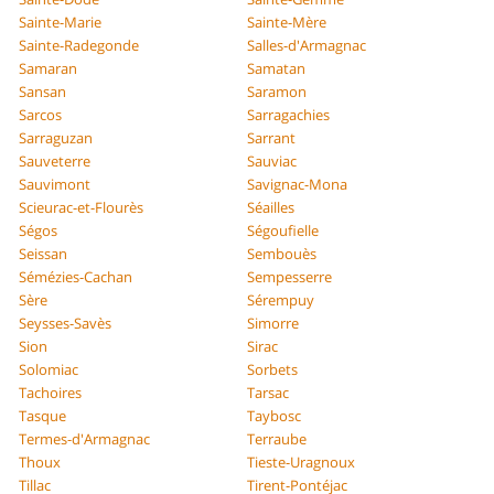
Sainte-Marie
Sainte-Mère
Sainte-Radegonde
Salles-d'Armagnac
Samaran
Samatan
Sansan
Saramon
Sarcos
Sarragachies
Sarraguzan
Sarrant
Sauveterre
Sauviac
Sauvimont
Savignac-Mona
Scieurac-et-Flourès
Séailles
Ségos
Ségoufielle
Seissan
Sembouès
Sémézies-Cachan
Sempesserre
Sère
Sérempuy
Seysses-Savès
Simorre
Sion
Sirac
Solomiac
Sorbets
Tachoires
Tarsac
Tasque
Taybosc
Termes-d'Armagnac
Terraube
Thoux
Tieste-Uragnoux
Tillac
Tirent-Pontéjac