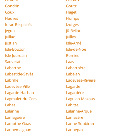
Gondrin
Goutz
Goux
Haget
Haulies
Homps
Idrac-Respaillès
Izotges
Jegun
Jû-Belloc
Juillac
Juilles
Justian
Isle-Arné
Isle-Bouzon
Isle-de-Noé
Isle-Jourdain
Romieu
Sauvetat
Laas
Labarthe
Labarthète
Labastide-Savès
Labéjan
Labrihe
Ladevèze-Rivière
Ladevèze-Ville
Lagarde
Lagarde-Hachan
Lagardère
Lagraulet-du-Gers
Laguian-Mazous
Lahas
Lahitte
Lalanne
Lalanne-Arqué
Lamaguère
Lamazère
Lamothe-Goas
Lanne-Soubiran
Lannemaignan
Lannepax