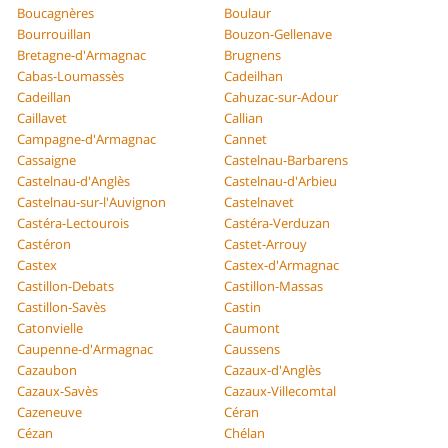
Boucagnères
Boulaur
Bourrouillan
Bouzon-Gellenave
Bretagne-d'Armagnac
Brugnens
Cabas-Loumassès
Cadeilhan
Cadeillan
Cahuzac-sur-Adour
Caillavet
Callian
Campagne-d'Armagnac
Cannet
Cassaigne
Castelnau-Barbarens
Castelnau-d'Anglès
Castelnau-d'Arbieu
Castelnau-sur-l'Auvignon
Castelnavet
Castéra-Lectourois
Castéra-Verduzan
Castéron
Castet-Arrouy
Castex
Castex-d'Armagnac
Castillon-Debats
Castillon-Massas
Castillon-Savès
Castin
Catonvielle
Caumont
Caupenne-d'Armagnac
Caussens
Cazaubon
Cazaux-d'Anglès
Cazaux-Savès
Cazaux-Villecomtal
Cazeneuve
Céran
Cézan
Chélan