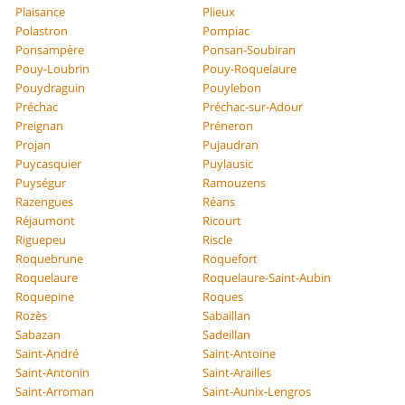
Plaisance
Plieux
Polastron
Pompiac
Ponsampère
Ponsan-Soubiran
Pouy-Loubrin
Pouy-Roquelaure
Pouydraguin
Pouylebon
Préchac
Préchac-sur-Adour
Preignan
Préneron
Projan
Pujaudran
Puycasquier
Puylausic
Puységur
Ramouzens
Razengues
Réans
Réjaumont
Ricourt
Riguepeu
Riscle
Roquebrune
Roquefort
Roquelaure
Roquelaure-Saint-Aubin
Roquepine
Roques
Rozès
Sabaillan
Sabazan
Sadeillan
Saint-André
Saint-Antoine
Saint-Antonin
Saint-Arailles
Saint-Arroman
Saint-Aunix-Lengros