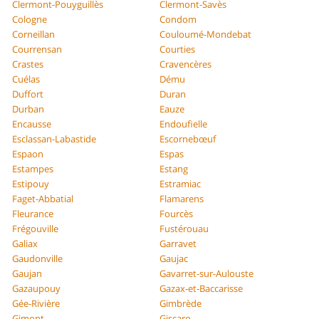
Clermont-Pouyguillès
Clermont-Savès
Cologne
Condom
Corneillan
Couloumé-Mondebat
Courrensan
Courties
Crastes
Cravencères
Cuélas
Dému
Duffort
Duran
Durban
Eauze
Encausse
Endoufielle
Esclassan-Labastide
Escornebœuf
Espaon
Espas
Estampes
Estang
Estipouy
Estramiac
Faget-Abbatial
Flamarens
Fleurance
Fourcès
Frégouville
Fustérouau
Galiax
Garravet
Gaudonville
Gaujac
Gaujan
Gavarret-sur-Aulouste
Gazaupouy
Gazax-et-Baccarisse
Gée-Rivière
Gimbrède
Gimont
Giscaro