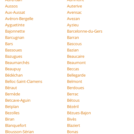
Aussos
Auterive
Aux-Aussat
Avensac
Avéron-Bergelle
Avezan
Ayguetinte
Ayzieu
Bajonnette
Barcelonne-du-Gers
Barcugnan
Barran
Bars
Bascous
Bassoues
Bazian
Bazugues
Beaucaire
Beaumarchés
Beaumont
Beaupuy
Beccas
Bédéchan
Bellegarde
Belloc-Saint-Clamens
Belmont
Béraut
Berdoues
Bernède
Berrac
Betcave-Aguin
Bétous
Betplan
Bézéril
Bezolles
Bézues-Bajon
Biran
Bivès
Blanquefort
Blaziert
Blousson-Sérian
Bonas