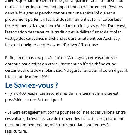
ailleurs que dans le Gers. Le foie gras appartient au sud-ouest, oui,
mais cette terrine cependant appartient au département. Restons
dans le foie gras et penchons-nous sur une spécialité qui est à
proprement parler, un festival de raffinement et l’alliance parfaite
terre et mer : la langoustine rôtie dans un foie gras poêlé. Tout y est,
l’association des saveurs, la tradition et le délicat fumet de l’océan,
vestige des caravanes marchandes qui transitaient par Auch et y
faisaient quelques ventes avant d’arriver à Toulouse.
Enfin, on ne passera pas à côté de l’Armagnac, cette eau-de-vie
obtenue par distillation et vieillissement en fût de chêne d’une
certaine variété de vin blanc sec. A déguster en apéritif ou en digestif.
Il fait tout de même 40° !
Le Saviez-vous ?
- Il y a 6 400 résidences secondaires dans le Gers, et la moitié est
possédée par des Britanniques !
- Le Gers est également connu pour ses collines et ses vallons. Entre
ces vallons, il n’est pas rare de trouver des lacs artificiels, charmants
et étonnamment beaux, mais qui cependant sont voués à
l’agriculture.