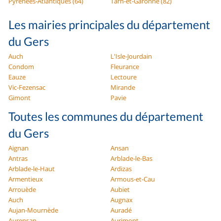
Pyrénées-Atlantiques (64)
Tarn-et-Garonne (82)
Les mairies principales du département
du Gers
Auch
L'Isle-Jourdain
Condom
Fleurance
Eauze
Lectoure
Vic-Fezensac
Mirande
Gimont
Pavie
Toutes les communes du département
du Gers
Aignan
Ansan
Antras
Arblade-le-Bas
Arblade-le-Haut
Ardizas
Armentieux
Armous-et-Cau
Arrouède
Aubiet
Auch
Augnax
Aujan-Mournède
Auradé
Aurensan
Aurimont