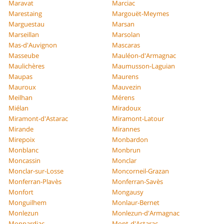
Maravat
Marciac
Marestaing
Margouët-Meymes
Marguestau
Marsan
Marseillan
Marsolan
Mas-d'Auvignon
Mascaras
Masseube
Mauléon-d'Armagnac
Maulichères
Maumusson-Laguian
Maupas
Maurens
Mauroux
Mauvezin
Meilhan
Mérens
Miélan
Miradoux
Miramont-d'Astarac
Miramont-Latour
Mirande
Mirannes
Mirepoix
Monbardon
Monblanc
Monbrun
Moncassin
Monclar
Monclar-sur-Losse
Moncorneil-Grazan
Monferran-Plavès
Monferran-Savès
Monfort
Mongausy
Monguilhem
Monlaur-Bernet
Monlezun
Monlezun-d'Armagnac
Monpardiac
Mont-d'Astarac