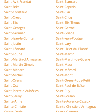
Saint-Avit-Frandat
Saint-Blancard
Saint-Brès
Saint-Caprais
Saint-Christaud
Saint-Clar
Saint-Créac
Saint-Cricq
Saint-Élix
Saint-Élix-Theux
Saint-Georges
Saint-Germé
Saint-Germier
Saint-Griède
Saint-Jean-le-Comtal
Saint-Jean-Poutge
Saint-Justin
Saint-Lary
Saint-Léonard
Saint-Lizier-du-Planté
Saint-Loube
Saint-Martin
Saint-Martin-d'Armagnac
Saint-Martin-de-Goyne
Saint-Martin-Gimois
Saint-Maur
Saint-Médard
Saint-Mézard
Saint-Michel
Saint-Mont
Saint-Orens
Saint-Orens-Pouy-Petit
Saint-Ost
Saint-Paul-de-Baïse
Saint-Pierre-d'Aubézies
Saint-Puy
Saint-Sauvy
Saint-Soulan
Sainte-Anne
Sainte-Aurence-Cazaux
Sainte-Christie
Sainte-Christie-d'Armagnac
Sainte-Dode
Sainte-Gemme