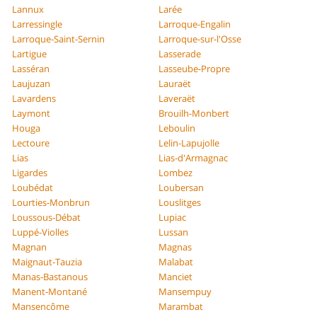
Lannux
Larée
Larressingle
Larroque-Engalin
Larroque-Saint-Sernin
Larroque-sur-l'Osse
Lartigue
Lasserade
Lasséran
Lasseube-Propre
Laujuzan
Lauraët
Lavardens
Laveraët
Laymont
Brouilh-Monbert
Houga
Leboulin
Lectoure
Lelin-Lapujolle
Lias
Lias-d'Armagnac
Ligardes
Lombez
Loubédat
Loubersan
Lourties-Monbrun
Louslitges
Loussous-Débat
Lupiac
Luppé-Violles
Lussan
Magnan
Magnas
Maignaut-Tauzia
Malabat
Manas-Bastanous
Manciet
Manent-Montané
Mansempuy
Mansencôme
Marambat