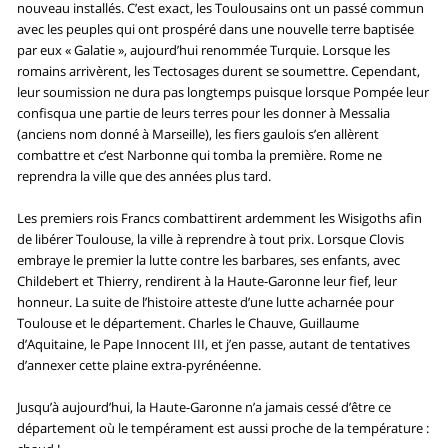
nouveau installés. C’est exact, les Toulousains ont un passé commun
avec les peuples qui ont prospéré dans une nouvelle terre baptisée
par eux « Galatie », aujourd’hui renommée Turquie. Lorsque les
romains arrivèrent, les Tectosages durent se soumettre. Cependant,
leur soumission ne dura pas longtemps puisque lorsque Pompée leur
confisqua une partie de leurs terres pour les donner à Messalia
(anciens nom donné à Marseille), les fiers gaulois s’en allèrent
combattre et c’est Narbonne qui tomba la première. Rome ne
reprendra la ville que des années plus tard.
Les premiers rois Francs combattirent ardemment les Wisigoths afin
de libérer Toulouse, la ville à reprendre à tout prix. Lorsque Clovis
embraye le premier la lutte contre les barbares, ses enfants, avec
Childebert et Thierry, rendirent à la Haute-Garonne leur fief, leur
honneur. La suite de l’histoire atteste d’une lutte acharnée pour
Toulouse et le département. Charles le Chauve, Guillaume
d’Aquitaine, le Pape Innocent III, et j’en passe, autant de tentatives
d’annexer cette plaine extra-pyrénéenne.
Jusqu’à aujourd’hui, la Haute-Garonne n’a jamais cessé d’être ce
département où le tempérament est aussi proche de la température :