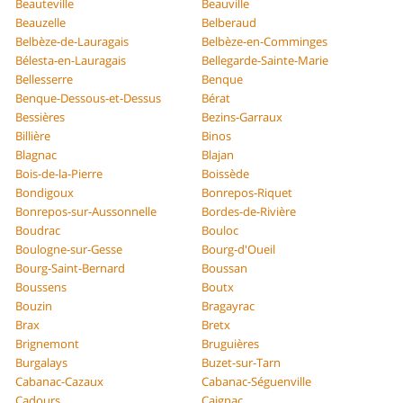
Beauteville
Beauville
Beauzelle
Belberaud
Belbèze-de-Lauragais
Belbèze-en-Comminges
Bélesta-en-Lauragais
Bellegarde-Sainte-Marie
Bellesserre
Benque
Benque-Dessous-et-Dessus
Bérat
Bessières
Bezins-Garraux
Billière
Binos
Blagnac
Blajan
Bois-de-la-Pierre
Boissède
Bondigoux
Bonrepos-Riquet
Bonrepos-sur-Aussonnelle
Bordes-de-Rivière
Boudrac
Bouloc
Boulogne-sur-Gesse
Bourg-d'Oueil
Bourg-Saint-Bernard
Boussan
Boussens
Boutx
Bouzin
Bragayrac
Brax
Bretx
Brignemont
Bruguières
Burgalays
Buzet-sur-Tarn
Cabanac-Cazaux
Cabanac-Séguenville
Cadours
Caignac