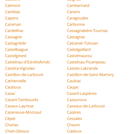
Calmont
Cambernard
Cambiac
Canens
Capens
Caragoudes
Caraman
Carbonne
Cardeilhac
Cassagnabère-Tournas
Cassagne
Castagnac
Castagnède
Castanet-Tolosan
Castelbiague
Castelgaillard
Castelginest
Castelmaurou
Castelnau-d'Estrétefonds
Castelnau-Picampeau
Castéra-Vignoles
Casties-Labrande
Castillon-de-Larboust
Castillon-de-Saint-Martory
Cathervielle
Caubiac
Caubous
Caujac
Cazac
Cazaril-Laspènes
Cazaril-Tambourès
Cazaunous
Cazaux-Layrisse
Cazeaux-de-Larboust
Cazeneuve-Montaut
Cazères
Cépet
Cessales
Charlas
Chaum
Chein-Dessus
Ciadoux