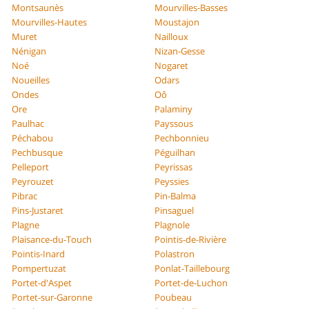
Montsaunès
Mourvilles-Basses
Mourvilles-Hautes
Moustajon
Muret
Nailloux
Nénigan
Nizan-Gesse
Noé
Nogaret
Noueilles
Odars
Ondes
Oô
Ore
Palaminy
Paulhac
Payssous
Péchabou
Pechbonnieu
Pechbusque
Péguilhan
Pelleport
Peyrissas
Peyrouzet
Peyssies
Pibrac
Pin-Balma
Pins-Justaret
Pinsaguel
Plagne
Plagnole
Plaisance-du-Touch
Pointis-de-Rivière
Pointis-Inard
Polastron
Pompertuzat
Ponlat-Taillebourg
Portet-d'Aspet
Portet-de-Luchon
Portet-sur-Garonne
Poubeau