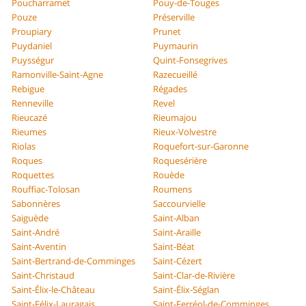
Poucharramet
Pouy-de-Touges
Pouze
Préserville
Proupiary
Prunet
Puydaniel
Puymaurin
Puysségur
Quint-Fonsegrives
Ramonville-Saint-Agne
Razecueillé
Rebigue
Régades
Renneville
Revel
Rieucazé
Rieumajou
Rieumes
Rieux-Volvestre
Riolas
Roquefort-sur-Garonne
Roques
Roquesérière
Roquettes
Rouède
Rouffiac-Tolosan
Roumens
Sabonnères
Saccourvielle
Saiguède
Saint-Alban
Saint-André
Saint-Araille
Saint-Aventin
Saint-Béat
Saint-Bertrand-de-Comminges
Saint-Cézert
Saint-Christaud
Saint-Clar-de-Rivière
Saint-Élix-le-Château
Saint-Élix-Séglan
Saint-Félix-Lauragais
Saint-Ferréol-de-Comminges