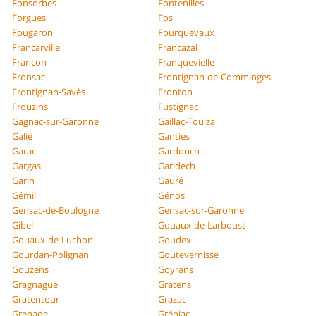
Fonsorbes
Fontenilles
Forgues
Fos
Fougaron
Fourquevaux
Francarville
Francazal
Francon
Franquevielle
Fronsac
Frontignan-de-Comminges
Frontignan-Savès
Fronton
Frouzins
Fustignac
Gagnac-sur-Garonne
Gaillac-Toulza
Galié
Ganties
Garac
Gardouch
Gargas
Garidech
Garin
Gauré
Gémil
Génos
Gensac-de-Boulogne
Gensac-sur-Garonne
Gibel
Gouaux-de-Larboust
Gouaux-de-Luchon
Goudex
Gourdan-Polignan
Goutevernisse
Gouzens
Goyrans
Gragnague
Gratens
Gratentour
Grazac
Grenade
Grépiac