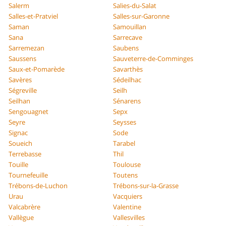
Salerm
Salies-du-Salat
Salles-et-Pratviel
Salles-sur-Garonne
Saman
Samouillan
Sana
Sarrecave
Sarremezan
Saubens
Saussens
Sauveterre-de-Comminges
Saux-et-Pomarède
Savarthès
Savères
Sédeilhac
Ségreville
Seilh
Seilhan
Sénarens
Sengouagnet
Sepx
Seyre
Seysses
Signac
Sode
Soueich
Tarabel
Terrebasse
Thil
Touille
Toulouse
Tournefeuille
Toutens
Trébons-de-Luchon
Trébons-sur-la-Grasse
Urau
Vacquiers
Valcabrère
Valentine
Vallègue
Vallesvilles