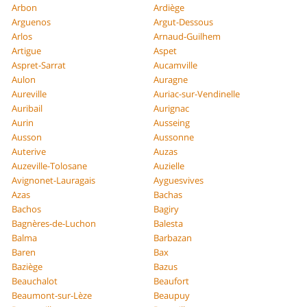
Arbon
Ardiège
Arguenos
Argut-Dessous
Arlos
Arnaud-Guilhem
Artigue
Aspet
Aspret-Sarrat
Aucamville
Aulon
Auragne
Aureville
Auriac-sur-Vendinelle
Auribail
Aurignac
Aurin
Ausseing
Ausson
Aussonne
Auterive
Auzas
Auzeville-Tolosane
Auzielle
Avignonet-Lauragais
Ayguesvives
Azas
Bachas
Bachos
Bagiry
Bagnères-de-Luchon
Balesta
Balma
Barbazan
Baren
Bax
Baziège
Bazus
Beauchalot
Beaufort
Beaumont-sur-Lèze
Beaupuy