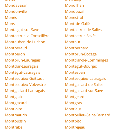
Mondavezan
Mondilhan
Mondonville
Mondouzil
Monès
Monestrol
Mons
Mont-de-Galié
Montaigut-sur-Save
Montastruc-de-Salies
Montastruc-la-Conseillère
Montastruc-Savès
Montauban-de-Luchon
Montaut
Montberaud
Montbernard
Montberon
Montbrun-Bocage
Montbrun-Lauragais
Montclar-de-Comminges
Montclar-Lauragais
Montégut-Bourjac
Montégut-Lauragais
Montespan
Montesquieu-Guittaut
Montesquieu-Lauragais
Montesquieu-Volvestre
Montgaillard-de-Salies
Montgaillard-Lauragais
Montgaillard-sur-Save
Montgazin
Montgeard
Montgiscard
Montgras
Montjoire
Montlaur
Montmaurin
Montoulieu-Saint-Bernard
Montoussin
Montpitol
Montrabé
Montréjeau