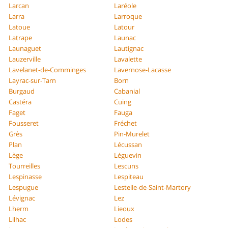
Larcan
Laréole
Larra
Larroque
Latoue
Latour
Latrape
Launac
Launaguet
Lautignac
Lauzerville
Lavalette
Lavelanet-de-Comminges
Lavernose-Lacasse
Layrac-sur-Tarn
Born
Burgaud
Cabanial
Castéra
Cuing
Faget
Fauga
Fousseret
Fréchet
Grès
Pin-Murelet
Plan
Lécussan
Lège
Léguevin
Tourreilles
Lescuns
Lespinasse
Lespiteau
Lespugue
Lestelle-de-Saint-Martory
Lévignac
Lez
Lherm
Lieoux
Lilhac
Lodes