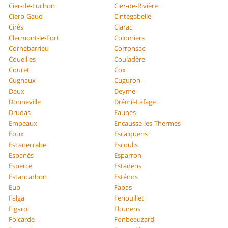
Cier-de-Luchon
Cier-de-Rivière
Cierp-Gaud
Cintegabelle
Cirès
Clarac
Clermont-le-Fort
Colomiers
Cornebarrieu
Corronsac
Coueilles
Couladère
Couret
Cox
Cugnaux
Cuguron
Daux
Deyme
Donneville
Drémil-Lafage
Drudas
Eaunes
Empeaux
Encausse-les-Thermes
Eoux
Escalquens
Escanecrabe
Escoulis
Espanès
Esparron
Esperce
Estadens
Estancarbon
Esténos
Eup
Fabas
Falga
Fenouillet
Figarol
Flourens
Folcarde
Fonbeauzard