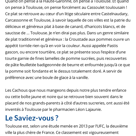
Quand on pense à la Haute-Garonne, on pense à Toulouse. Et quand
on pense à Toulouse, on pense forcément au Cassoulet toulousain !
Ce plat se retrouve au cœur d’un litige séculaire entre Castelnaudary,
Carcassonne et Toulouse, à savoir laquelle de ces villes est la patrie du
délicieux et généreux plat à base de canard, d’haricots blancs, et de
saucisse de … Toulouse. Je n’en dirai pas plus. Dans un genre similaire
de plat traditionnel et généreux : la Croustade aux pommes ouvre un
appétit torride rien qu’à en voir la couleur. Aussi appelée Pastis
gascon, ou encore tourtière, ce plat se présente sous l’espèce d’une
tourte garnie de fines lamelles de pomme sucrées, puis recouvertes
de pâte feuilletée badigeonnée de beurre et enfournée jusqu’à ce que
la pomme soit fondante et le dessus totalement doré. A servir de
préférence avec une boule de glace à la vanille.
Les Cachous que nous mangeons depuis notre plus tendre enfance
ou cette boîte jaune et noire qui se retrouve bien souvent dans le
placard de nos grands-parents à côté d’autres sucreries, ont aussi été
inventés à Toulouse par le pharmacien Léon Lajaunie.
Le Saviez-vous ?
Toulouse est, selon une étude menée en 2013 par l’UFC, la deuxième
ville la plus chère de France. Ce classement est vigoureusement