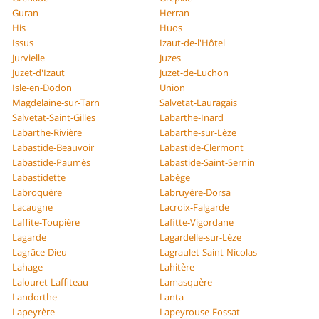
Guran
Herran
His
Huos
Issus
Izaut-de-l'Hôtel
Jurvielle
Juzes
Juzet-d'Izaut
Juzet-de-Luchon
Isle-en-Dodon
Union
Magdelaine-sur-Tarn
Salvetat-Lauragais
Salvetat-Saint-Gilles
Labarthe-Inard
Labarthe-Rivière
Labarthe-sur-Lèze
Labastide-Beauvoir
Labastide-Clermont
Labastide-Paumès
Labastide-Saint-Sernin
Labastidette
Labège
Labroquère
Labruyère-Dorsa
Lacaugne
Lacroix-Falgarde
Laffite-Toupière
Lafitte-Vigordane
Lagarde
Lagardelle-sur-Lèze
Lagrâce-Dieu
Lagraulet-Saint-Nicolas
Lahage
Lahitère
Lalouret-Laffiteau
Lamasquère
Landorthe
Lanta
Lapeyrère
Lapeyrouse-Fossat