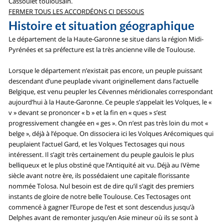
Cassoulet toulousain.
FERMER TOUS LES ACCORDÉONS CI DESSOUS
Histoire et situation géographique
Le département de la Haute-Garonne se situe dans la région Midi-
Pyrénées et sa préfecture est la très ancienne ville de Toulouse.
Lorsque le département n’existait pas encore, un peuple puissant
descendant d’une peuplade vivant originellement dans l’actuelle
Belgique, est venu peupler les Cévennes méridionales correspondant
aujourd’hui à la Haute-Garonne. Ce peuple s’appelait les Volques, le «
v » devant se prononcer « b » et la fin en « ques » s’est
progressivement changée en « ges ». On n’est pas très loin du mot «
belge », déjà à l’époque. On dissociera ici les Volques Arécomiques qui
peuplaient l’actuel Gard, et les Volques Tectosages qui nous
intéressent. Il s’agit très certainement du peuple gaulois le plus
belliqueux et le plus obstiné que l’Antiquité ait vu. Déjà au IVème
siècle avant notre ère, ils possédaient une capitale florissante
nommée Tolosa. Nul besoin est de dire qu’il s’agit des premiers
instants de gloire de notre belle Toulouse. Ces Tectosages ont
commencé à gagner l’Europe de l’est et sont descendus jusqu’à
Delphes avant de remonter jusqu’en Asie mineur où ils se sont à