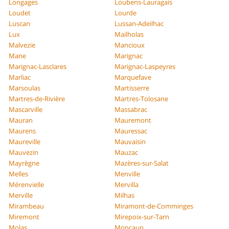
Longages
Loubens-Lauragais
Loudet
Lourde
Luscan
Lussan-Adeilhac
Lux
Mailholas
Malvezie
Mancioux
Mane
Marignac
Marignac-Lasclares
Marignac-Laspeyres
Marliac
Marquefave
Marsoulas
Martisserre
Martres-de-Rivière
Martres-Tolosane
Mascarville
Massabrac
Mauran
Mauremont
Maurens
Mauressac
Maureville
Mauvaisin
Mauvezin
Mauzac
Mayrègne
Mazères-sur-Salat
Melles
Menville
Mérenvielle
Mervilla
Merville
Milhas
Mirambeau
Miramont-de-Comminges
Miremont
Mirepoix-sur-Tarn
Molas
Moncaup