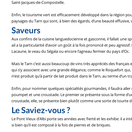
Saint-Jacques-de-Compostelle.
Enfin, le tourisme vert est efficacement développé dans la région pou
paysages du Tarn qui sont, à bien des égards, d’une beauté effusive, 
Saveurs
Aux confins de la cuisine languedocienne et gasconne, il fallait une spé
ail a la particularité d’avoir un goût à la fois prononcé et peu agressif
Lacaune, le veau du Ségala ou encore l’agneau fermier du pays d’Oc.
Mais le Tarn c’est aussi beaucoup de vins très appréciés des français 
qui s’y associent avec une grande élégance, comme le Roquefort qui, 
n’est produit qu’à partir de lait produit dans le Tarn, au terme d’un tra
Enfin, pour nommer quelques spécialités gourmandes, il faudra aller c
poumpet et une croustade. Le premier se présente sous la forme d’un 
croustade, elle, se présente bien plutôt comme une sorte de tourte de
Le Saviez-vous ?
Le Pont Vieux d’Albi porte ses années avec fierté et les exhibe: il a i
si bien qu’il est composé à la fois de pierres et de briques.