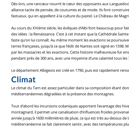
Dès lors, une rancœur nourrit le cœur des opposants aux Languedoci
alliance tacite de pensée, de coutumes et de mode. Ils font construir
fastueux, qui en appellent à la culture du pastel. Le Château de Magri
Au cours du XVIème siècle, les évêques d’Albi font beaucoup pour fai
des idées : la Renaissance. C’est à cet instant que la Cathédrale Saint
faste qu’on lui connaît. Au même moment les exactions se poursuivent 
terres françaises, jusqu’à ce que l’édit de Nantes soit signé en 1598
par les massacres et les exactions. Cette histoire malheureuse fut e
pendant près de 300 ans, avec une moyenne d’une calamité tous les 7 
Le département Albigeois est créé en 1790, puis est rapidement renom
Climat
Le climat du Tarn est assez particulier dans sa composition étant do
méditerranéennes dégradées et la présence des montagnes.
Tout d’abord les incursions océaniques apportent l’avantage des hive
montagnard, il permet une canalisation d’influences froides provenan
année jusqu’à 1600 millimètres de pluie, ce qui est très au-dessus de 
méditerranéenne se fait clairement sentir, avec des températures plu