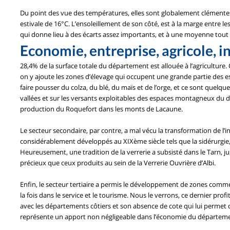
Du point des vue des températures, elles sont globalement clément
estivale de 16°C. L’ensoleillement de son côté, est à la marge entre 
qui donne lieu à des écarts assez importants, et à une moyenne tout 
Economie, entreprise, agricole, i
28,4% de la surface totale du département est allouée à l’agriculture. 
on y ajoute les zones d’élevage qui occupent une grande partie des 
faire pousser du colza, du blé, du maïs et de l’orge, et ce sont quelq
vallées et sur les versants exploitables des espaces montagneux du d
production du Roquefort dans les monts de Lacaune.
Le secteur secondaire, par contre, a mal vécu la transformation de l’i
considérablement développés au XIXème siècle tels que la sidérurgie, 
Heureusement, une tradition de la verrerie a subsisté dans le Tarn, j
précieux que ceux produits au sein de la Verrerie Ouvrière d’Albi.
Enfin, le secteur tertiaire a permis le développement de zones comme 
la fois dans le service et le tourisme. Nous le verrons, ce dernier pro
avec les départements côtiers et son absence de cote qui lui permet d
représente un apport non négligeable dans l’économie du départem