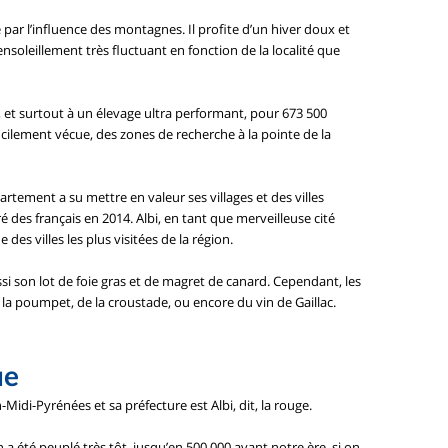
 par l’influence des montagnes. Il profite d’un hiver doux et
nsoleillement très fluctuant en fonction de la localité que
 et surtout à un élevage ultra performant, pour 673 500
ficilement vécue, des zones de recherche à la pointe de la
rtement a su mettre en valeur ses villages et des villes
 des français en 2014. Albi, en tant que merveilleuse cité
des villes les plus visitées de la région.
i son lot de foie gras et de magret de canard. Cependant, les
a poumpet, de la croustade, ou encore du vin de Gaillac.
ue
idi-Pyrénées et sa préfecture est Albi, dit, la rouge.
 été peuplé très tôt, jusqu’en 500 000 avant notre ère, si on