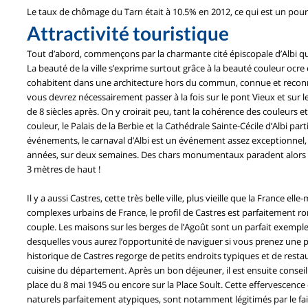
Le taux de chômage du Tarn était à 10.5% en 2012, ce qui est un pour
Attractivité touristique
Tout d’abord, commençons par la charmante cité épiscopale d’Albi qu
La beauté de la ville s’exprime surtout grâce à la beauté couleur ocre
cohabitent dans une architecture hors du commun, connue et reconnue
vous devrez nécessairement passer à la fois sur le pont Vieux et sur l
de 8 siècles après. On y croirait peu, tant la cohérence des couleurs e
couleur, le Palais de la Berbie et la Cathédrale Sainte-Cécile d’Albi par
événements, le carnaval d’Albi est un événement assez exceptionnel, q
années, sur deux semaines. Des chars monumentaux paradent alors dan
3 mètres de haut !
Il y a aussi Castres, cette très belle ville, plus vieille que la France e
complexes urbains de France, le profil de Castres est parfaitement ro
couple. Les maisons sur les berges de l’Agoût sont un parfait exemple 
desquelles vous aurez l’opportunité de naviguer si vous prenez une pe
historique de Castres regorge de petits endroits typiques et de rest
cuisine du département. Après un bon déjeuner, il est ensuite conseil
place du 8 mai 1945 ou encore sur la Place Soult. Cette effervescence
naturels parfaitement atypiques, sont notamment légitimés par le fai