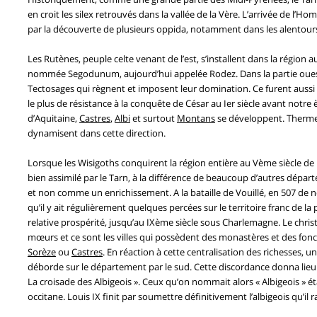
en croit les silex retrouvés dans la vallée de la Vère. L’arrivée de l’
par la découverte de plusieurs oppida, notamment dans les alentours 
Les Rutènes, peuple celte venant de l’est, s’installent dans la région a
nommée Segodunum, aujourd’hui appelée Rodez. Dans la partie oues
Tectosages qui règnent et imposent leur domination. Ce furent aussi
le plus de résistance à la conquête de César au Ier siècle avant notre 
d’Aquitaine,
Castres
,
Albi
et surtout
Montans
se développent. Thermes
dynamisent dans cette direction.
Lorsque les Wisigoths conquirent la région entière au Vème siècle de n
bien assimilé par le Tarn, à la différence de beaucoup d’autres dép
et non comme un enrichissement. A la bataille de Vouillé, en 507 de n
qu’il y ait régulièrement quelques percées sur le territoire franc de la
relative prospérité, jusqu’au IXème siècle sous Charlemagne. Le christ
mœurs et ce sont les villes qui possèdent des monastères et des fo
Sorèze
ou
Castres
. En réaction à cette centralisation des richesses, un
déborde sur le département par le sud. Cette discordance donna lie
La croisade des Albigeois ». Ceux qu’on nommait alors « Albigeois » é
occitane. Louis IX finit par soumettre définitivement l’albigeois qu’