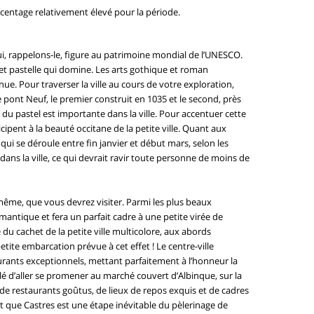
centage relativement élevé pour la période.
i, rappelons-le, figure au patrimoine mondial de l’UNESCO.
 et pastelle qui domine. Les arts gothique et roman
. Pour traverser la ville au cours de votre exploration,
e pont Neuf, le premier construit en 1035 et le second, près
t du pastel est importante dans la ville. Pour accentuer cette
ticipent à la beauté occitane de la petite ville. Quant aux
ui se déroule entre fin janvier et début mars, selon les
s la ville, ce qui devrait ravir toute personne de moins de
lle-même, que vous devrez visiter. Parmi les plus beaux
mantique et fera un parfait cadre à une petite virée de
du cachet de la petite ville multicolore, aux abords
tite embarcation prévue à cet effet ! Le centre-ville
aurants exceptionnels, mettant parfaitement à l’honneur la
lé d’aller se promener au marché couvert d’Albinque, sur la
 de restaurants goûtus, de lieux de repos exquis et de cadres
t que Castres est une étape inévitable du pèlerinage de