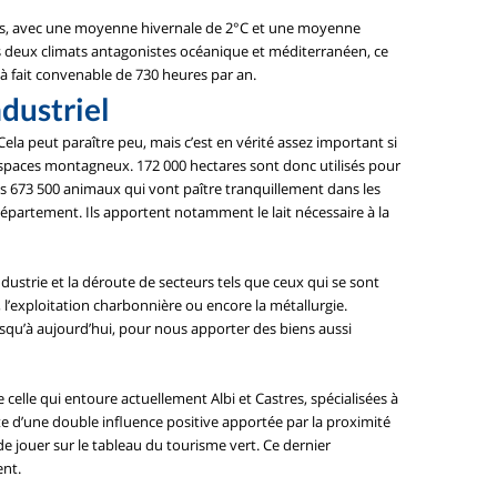
es, avec une moyenne hivernale de 2°C et une moyenne
les deux climats antagonistes océanique et méditerranéen, ce
à fait convenable de 730 heures par an.
ndustriel
Cela peut paraître peu, mais c’est en vérité assez important si
espaces montagneux. 172 000 hectares sont donc utilisés pour
ues 673 500 animaux qui vont paître tranquillement dans les
épartement. Ils apportent notamment le lait nécessaire à la
ndustrie et la déroute de secteurs tels que ceux qui se sont
l’exploitation charbonnière ou encore la métallurgie.
usqu’à aujourd’hui, pour nous apporter des biens aussi
celle qui entoure actuellement Albi et Castres, spécialisées à
fite d’une double influence positive apportée par la proximité
e jouer sur le tableau du tourisme vert. Ce dernier
ent.