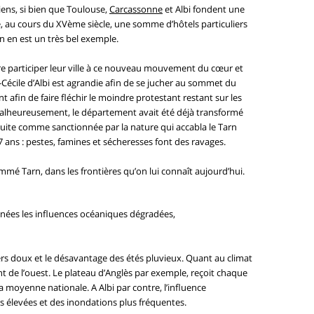
ens, si bien que Toulouse,
Carcassonne
et Albi fondent une
e, au cours du XVème siècle, une somme d’hôtels particuliers
n en est un très bel exemple.
re participer leur ville à ce nouveau mouvement du cœur et
e-Cécile d’Albi est agrandie afin de se jucher au sommet du
afin de faire fléchir le moindre protestant restant sur les
. Malheureusement, le département avait été déjà transformé
nsuite comme sanctionnée par la nature qui accabla le Tarn
ans : pestes, famines et sécheresses font des ravages.
mé Tarn, dans les frontières qu’on lui connaît aujourd’hui.
nnées les influences océaniques dégradées,
rs doux et le désavantage des étés pluvieux. Quant au climat
t de l’ouest. Le plateau d’Anglès par exemple, reçoit chaque
la moyenne nationale. A Albi par contre, l’influence
s élevées et des inondations plus fréquentes.