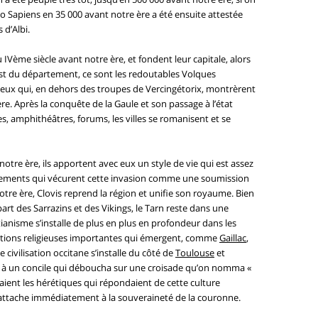
Homo Sapiens en 35 000 avant notre ère a été ensuite attestée
d’Albi.
u IVème siècle avant notre ère, et fondent leur capitale, alors
t du département, ce sont les redoutables Volques
 eux qui, en dehors des troupes de Vercingétorix, montrèrent
ère. Après la conquête de la Gaule et son passage à l’état
, amphithéâtres, forums, les villes se romanisent et se
otre ère, ils apportent avec eux un style de vie qui est assez
artements qui vécurent cette invasion comme une soumission
otre ère, Clovis reprend la région et unifie son royaume. Bien
 part des Sarrazins et des Vikings, le Tarn reste dans une
ianisme s’installe de plus en plus en profondeur dans les
nctions religieuses importantes qui émergent, comme
Gaillac
,
e civilisation occitane s’installe du côté de
Toulouse
et
u à un concile qui déboucha sur une croisade qu’on nomma «
taient les hérétiques qui répondaient de cette culture
il rattache immédiatement à la souveraineté de la couronne.