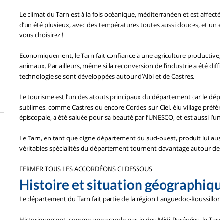
Le climat du Tarn est à la fois océanique, méditerranéen et est affecté
d’un été pluvieux, avec des températures toutes aussi douces, et un e
vous choisirez !
Economiquement, le Tarn fait confiance à une agriculture productive,
animaux. Par ailleurs, même si la reconversion de l’industrie a été dif
technologie se sont développées autour d’Albi et de Castres.
Le tourisme est l’un des atouts principaux du département car le dépa
sublimes, comme Castres ou encore Cordes-sur-Ciel, élu village préféré
épiscopale, a été saluée pour sa beauté par l’UNESCO, et est aussi l’une 
Le Tarn, en tant que digne département du sud-ouest, produit lui auss
véritables spécialités du département tournent davantage autour de l
FERMER TOUS LES ACCORDÉONS CI DESSOUS
Histoire et situation géographiq
Le département du Tarn fait partie de la région Languedoc-Roussillon-M
Historiquement, comme une grande partie des Midi-Pyrénées, le Tarn a