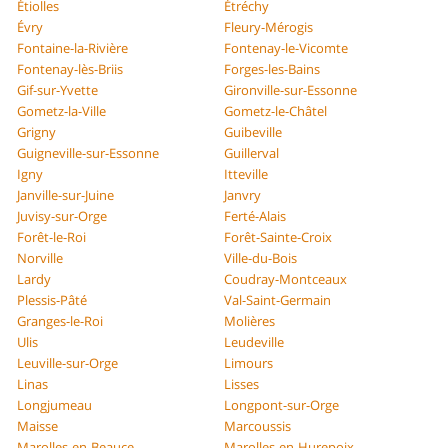
Étiolles
Étréchy
Évry
Fleury-Mérogis
Fontaine-la-Rivière
Fontenay-le-Vicomte
Fontenay-lès-Briis
Forges-les-Bains
Gif-sur-Yvette
Gironville-sur-Essonne
Gometz-la-Ville
Gometz-le-Châtel
Grigny
Guibeville
Guigneville-sur-Essonne
Guillerval
Igny
Itteville
Janville-sur-Juine
Janvry
Juvisy-sur-Orge
Ferté-Alais
Forêt-le-Roi
Forêt-Sainte-Croix
Norville
Ville-du-Bois
Lardy
Coudray-Montceaux
Plessis-Pâté
Val-Saint-Germain
Granges-le-Roi
Molières
Ulis
Leudeville
Leuville-sur-Orge
Limours
Linas
Lisses
Longjumeau
Longpont-sur-Orge
Maisse
Marcoussis
Marolles-en-Beauce
Marolles-en-Hurepoix