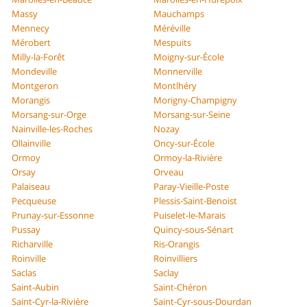
Massy
Mauchamps
Mennecy
Méréville
Mérobert
Mespuits
Milly-la-Forêt
Moigny-sur-École
Mondeville
Monnerville
Montgeron
Montlhéry
Morangis
Morigny-Champigny
Morsang-sur-Orge
Morsang-sur-Seine
Nainville-les-Roches
Nozay
Ollainville
Oncy-sur-École
Ormoy
Ormoy-la-Rivière
Orsay
Orveau
Palaiseau
Paray-Vieille-Poste
Pecqueuse
Plessis-Saint-Benoist
Prunay-sur-Essonne
Puiselet-le-Marais
Pussay
Quincy-sous-Sénart
Richarville
Ris-Orangis
Roinville
Roinvilliers
Saclas
Saclay
Saint-Aubin
Saint-Chéron
Saint-Cyr-la-Rivière
Saint-Cyr-sous-Dourdan