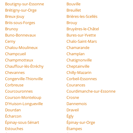
Boutigny-sur-Essonne
Bouville
Brétigny-sur-Orge
Breuillet
Breux-Jouy
Brières-les-Scellés
Briis-sous-Forges
Brouy
Brunoy
Bruyères-le-Châtel
Buno-Bonnevaux
Bures-sur-Yvette
Cerny
Chalo-Saint-Mars
Chalou-Moulineux
Chamarande
Champcueil
Champlan
Champmotteux
Chatignonville
Chauffour-lès-Étréchy
Cheptainville
Chevannes
Chilly-Mazarin
Congerville-Thionville
Corbeil-Essonnes
Corbreuse
Courances
Courcouronnes
Courdimanche-sur-Essonne
Courson-Monteloup
Crosne
D'Huison-Longueville
Dannemois
Dourdan
Draveil
Écharcon
Égly
Épinay-sous-Sénart
Épinay-sur-Orge
Estouches
Étampes