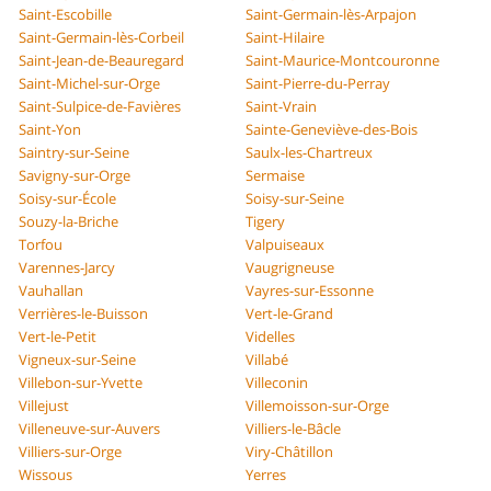
Saint-Escobille
Saint-Germain-lès-Arpajon
Saint-Germain-lès-Corbeil
Saint-Hilaire
Saint-Jean-de-Beauregard
Saint-Maurice-Montcouronne
Saint-Michel-sur-Orge
Saint-Pierre-du-Perray
Saint-Sulpice-de-Favières
Saint-Vrain
Saint-Yon
Sainte-Geneviève-des-Bois
Saintry-sur-Seine
Saulx-les-Chartreux
Savigny-sur-Orge
Sermaise
Soisy-sur-École
Soisy-sur-Seine
Souzy-la-Briche
Tigery
Torfou
Valpuiseaux
Varennes-Jarcy
Vaugrigneuse
Vauhallan
Vayres-sur-Essonne
Verrières-le-Buisson
Vert-le-Grand
Vert-le-Petit
Videlles
Vigneux-sur-Seine
Villabé
Villebon-sur-Yvette
Villeconin
Villejust
Villemoisson-sur-Orge
Villeneuve-sur-Auvers
Villiers-le-Bâcle
Villiers-sur-Orge
Viry-Châtillon
Wissous
Yerres