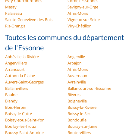
Évry-Courcouronnes
Corbeil-Essonnes
Massy
Savigny-sur-Orge
Palaiseau
Athis-Mons
Sainte-Geneviève-des-Bois
Vigneux-sur-Seine
Ris-Orangis
Viry-Châtillon
Toutes les communes du département
de l'Essonne
Abbéville-la-Rivière
Angerville
Angervilliers
Arpajon
Arrancourt
Athis-Mons
Authon-la-Plaine
Auvernaux
Auvers-Saint-Georges
Avrainville
Ballainvilliers
Ballancourt-sur-Essonne
Baulne
Bièvres
Blandy
Boigneville
Bois-Herpin
Boissy-la-Rivière
Boissy-le-Cutté
Boissy-le-Sec
Boissy-sous-Saint-Yon
Bondoufle
Boullay-les-Troux
Bouray-sur-Juine
Boussy-Saint-Antoine
Boutervilliers