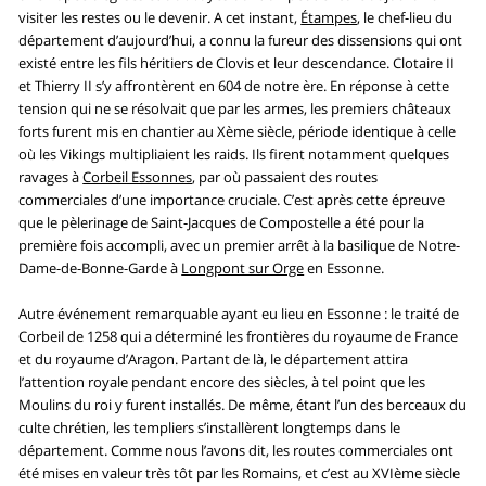
visiter les restes ou le devenir. A cet instant,
Étampes
, le chef-lieu du
département d’aujourd’hui, a connu la fureur des dissensions qui ont
existé entre les fils héritiers de Clovis et leur descendance. Clotaire II
et Thierry II s’y affrontèrent en 604 de notre ère. En réponse à cette
tension qui ne se résolvait que par les armes, les premiers châteaux
forts furent mis en chantier au Xème siècle, période identique à celle
où les Vikings multipliaient les raids. Ils firent notamment quelques
ravages à
Corbeil Essonnes
, par où passaient des routes
commerciales d’une importance cruciale. C’est après cette épreuve
que le pèlerinage de Saint-Jacques de Compostelle a été pour la
première fois accompli, avec un premier arrêt à la basilique de Notre-
Dame-de-Bonne-Garde à
Longpont sur Orge
en Essonne.
Autre événement remarquable ayant eu lieu en Essonne : le traité de
Corbeil de 1258 qui a déterminé les frontières du royaume de France
et du royaume d’Aragon. Partant de là, le département attira
l’attention royale pendant encore des siècles, à tel point que les
Moulins du roi y furent installés. De même, étant l’un des berceaux du
culte chrétien, les templiers s’installèrent longtemps dans le
département. Comme nous l’avons dit, les routes commerciales ont
été mises en valeur très tôt par les Romains, et c’est au XVIème siècle