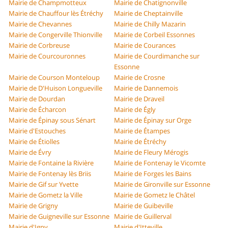
Mairie de Champmotteux
Mairie de Chatignonville
Mairie de Chauffour lès Étréchy
Mairie de Cheptainville
Mairie de Chevannes
Mairie de Chilly Mazarin
Mairie de Congerville Thionville
Mairie de Corbeil Essonnes
Mairie de Corbreuse
Mairie de Courances
Mairie de Courcouronnes
Mairie de Courdimanche sur
Essonne
Mairie de Courson Monteloup
Mairie de Crosne
Mairie de D'Huison Longueville
Mairie de Dannemois
Mairie de Dourdan
Mairie de Draveil
Mairie de Écharcon
Mairie de Égly
Mairie de Épinay sous Sénart
Mairie de Épinay sur Orge
Mairie d'Estouches
Mairie de Étampes
Mairie de Étiolles
Mairie de Étréchy
Mairie de Évry
Mairie de Fleury Mérogis
Mairie de Fontaine la Rivière
Mairie de Fontenay le Vicomte
Mairie de Fontenay lès Briis
Mairie de Forges les Bains
Mairie de Gif sur Yvette
Mairie de Gironville sur Essonne
Mairie de Gometz la Ville
Mairie de Gometz le Châtel
Mairie de Grigny
Mairie de Guibeville
Mairie de Guigneville sur Essonne
Mairie de Guillerval
Mairie d'Igny
Mairie d'Itteville