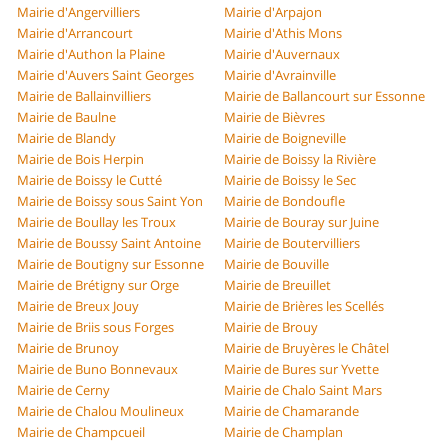
Mairie d'Angervilliers
Mairie d'Arpajon
Mairie d'Arrancourt
Mairie d'Athis Mons
Mairie d'Authon la Plaine
Mairie d'Auvernaux
Mairie d'Auvers Saint Georges
Mairie d'Avrainville
Mairie de Ballainvilliers
Mairie de Ballancourt sur Essonne
Mairie de Baulne
Mairie de Bièvres
Mairie de Blandy
Mairie de Boigneville
Mairie de Bois Herpin
Mairie de Boissy la Rivière
Mairie de Boissy le Cutté
Mairie de Boissy le Sec
Mairie de Boissy sous Saint Yon
Mairie de Bondoufle
Mairie de Boullay les Troux
Mairie de Bouray sur Juine
Mairie de Boussy Saint Antoine
Mairie de Boutervilliers
Mairie de Boutigny sur Essonne
Mairie de Bouville
Mairie de Brétigny sur Orge
Mairie de Breuillet
Mairie de Breux Jouy
Mairie de Brières les Scellés
Mairie de Briis sous Forges
Mairie de Brouy
Mairie de Brunoy
Mairie de Bruyères le Châtel
Mairie de Buno Bonnevaux
Mairie de Bures sur Yvette
Mairie de Cerny
Mairie de Chalo Saint Mars
Mairie de Chalou Moulineux
Mairie de Chamarande
Mairie de Champcueil
Mairie de Champlan