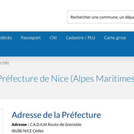
 décès
Passeport
CNI
Cadastre / PLU
Carte grise
s (06)
Préfecture de Nice (Alpes Maritimes
Adresse de la Préfecture
Adresse :
C.A.D.A.M Route de Grenoble
06286 NICE Cedex