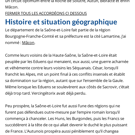
un circuit optimum entre la Roche de Solutré, Autun, Bibracte et enfin
Mâcon.
FERMER TOUS LES ACCORDÉONS CI DESSOUS
Histoire et situation géographique
Le département de la Saône-et-Loire fait partie de la région
Bourgogne-Franche-Comté et sa préfecture est la cité Lamartine, j’ai
nommé :
Mâcon
.
Comme leurs voisins de la Haute-Saône, la Saône-et-Loire était
peuplée par les Eduens qui menaient, eux aussi, une guerre acharnée
et véhémente contre leurs voisins les Séquanais. César, lorsqu’il
franchit les Alpes, mit un point final à ces conflits insensés et établit
sa domination sur la région, autant que sur l’ensemble de la Gaule.
Même lorsque les Eduens se soulevèrent aux côtés de Sacrovir, c’était
déjà trop tard. Vercingétorix avait déjà perdu.
Peu prospère, la Saône-et-Loire fut aussi l’une des régions qui ne
furent pas défendues outre-mesure par l’empire romain lorsqu’il
commença à chanceler. Les Huns, les Burgondes, puis les Francs se
succédèrent à la tête de ce qui allait devenir le duché le plus puissant
de France. L’Autunois prospéra aussi péniblement qu’il changea