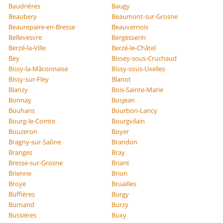
Baudrières
Baugy
Beaubery
Beaumont-sur-Grosne
Beaurepaire-en-Bresse
Beauvernois
Bellevesvre
Bergesserin
Berzé-la-Ville
Berzé-le-Châtel
Bey
Bissey-sous-Cruchaud
Bissy-la-Mâconnaise
Bissy-sous-Uxelles
Bissy-sur-Fley
Blanot
Blanzy
Bois-Sainte-Marie
Bonnay
Bosjean
Bouhans
Bourbon-Lancy
Bourg-le-Comte
Bourgvilain
Bouzeron
Boyer
Bragny-sur-Saône
Brandon
Branges
Bray
Bresse-sur-Grosne
Briant
Brienne
Brion
Broye
Bruailles
Buffières
Burgy
Burnand
Burzy
Bussières
Buxy