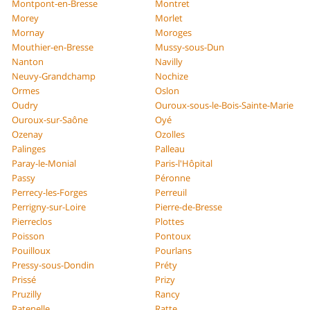
Montpont-en-Bresse
Montret
Morey
Morlet
Mornay
Moroges
Mouthier-en-Bresse
Mussy-sous-Dun
Nanton
Navilly
Neuvy-Grandchamp
Nochize
Ormes
Oslon
Oudry
Ouroux-sous-le-Bois-Sainte-Marie
Ouroux-sur-Saône
Oyé
Ozenay
Ozolles
Palinges
Palleau
Paray-le-Monial
Paris-l'Hôpital
Passy
Péronne
Perrecy-les-Forges
Perreuil
Perrigny-sur-Loire
Pierre-de-Bresse
Pierreclos
Plottes
Poisson
Pontoux
Pouilloux
Pourlans
Pressy-sous-Dondin
Préty
Prissé
Prizy
Pruzilly
Rancy
Ratenelle
Ratte