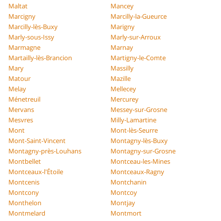
Maltat
Mancey
Marcigny
Marcilly-la-Gueurce
Marcilly-lès-Buxy
Marigny
Marly-sous-Issy
Marly-sur-Arroux
Marmagne
Marnay
Martailly-lès-Brancion
Martigny-le-Comte
Mary
Massilly
Matour
Mazille
Melay
Mellecey
Ménetreuil
Mercurey
Mervans
Messey-sur-Grosne
Mesvres
Milly-Lamartine
Mont
Mont-lès-Seurre
Mont-Saint-Vincent
Montagny-lès-Buxy
Montagny-près-Louhans
Montagny-sur-Grosne
Montbellet
Montceau-les-Mines
Montceaux-l'Étoile
Montceaux-Ragny
Montcenis
Montchanin
Montcony
Montcoy
Monthelon
Montjay
Montmelard
Montmort