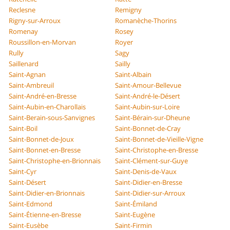
Reclesne
Remigny
Rigny-sur-Arroux
Romanèche-Thorins
Romenay
Rosey
Roussillon-en-Morvan
Royer
Rully
Sagy
Saillenard
Sailly
Saint-Agnan
Saint-Albain
Saint-Ambreuil
Saint-Amour-Bellevue
Saint-André-en-Bresse
Saint-André-le-Désert
Saint-Aubin-en-Charollais
Saint-Aubin-sur-Loire
Saint-Berain-sous-Sanvignes
Saint-Bérain-sur-Dheune
Saint-Boil
Saint-Bonnet-de-Cray
Saint-Bonnet-de-Joux
Saint-Bonnet-de-Vieille-Vigne
Saint-Bonnet-en-Bresse
Saint-Christophe-en-Bresse
Saint-Christophe-en-Brionnais
Saint-Clément-sur-Guye
Saint-Cyr
Saint-Denis-de-Vaux
Saint-Désert
Saint-Didier-en-Bresse
Saint-Didier-en-Brionnais
Saint-Didier-sur-Arroux
Saint-Edmond
Saint-Émiland
Saint-Étienne-en-Bresse
Saint-Eugène
Saint-Eusèbe
Saint-Firmin