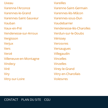
Uxeau
Vareilles
Varenne-l'Arconce
Varenne-Saint-Germain
Varennes-le-Grand
Varennes-lès-Mâcon
Varennes-Saint-Sauveur
Varennes-sous-Dun
Vauban
Vaudebarrier
Vaux-en-Pré
Vendenesse-lès-Charolles
Vendenesse-sur-Arroux
Verdun-sur-le-Doubs
Vergisson
Vérissey
Verjux
Verosvres
Vers
Versaugues
Verzé
Villegaudin
Villeneuve-en-Montagne
Vincelles
Vindecy
Vinzelles
Viré
Virey-le-Grand
Viry
Vitry-en-Charollais
Vitry-sur-Loire
Volesvres
CONTACT
PLAN DU SITE
CGU