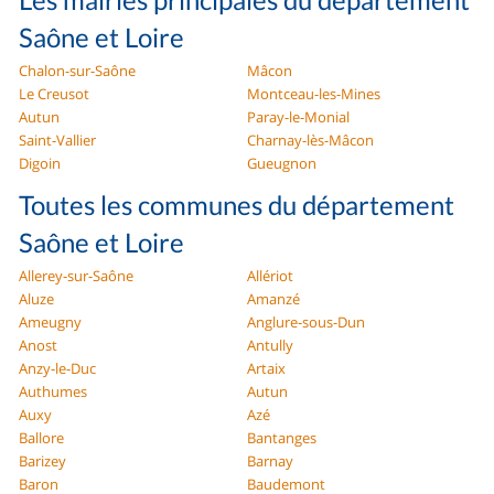
Saône et Loire
Chalon-sur-Saône
Mâcon
Le Creusot
Montceau-les-Mines
Autun
Paray-le-Monial
Saint-Vallier
Charnay-lès-Mâcon
Digoin
Gueugnon
Toutes les communes du département
Saône et Loire
Allerey-sur-Saône
Allériot
Aluze
Amanzé
Ameugny
Anglure-sous-Dun
Anost
Antully
Anzy-le-Duc
Artaix
Authumes
Autun
Auxy
Azé
Ballore
Bantanges
Barizey
Barnay
Baron
Baudemont