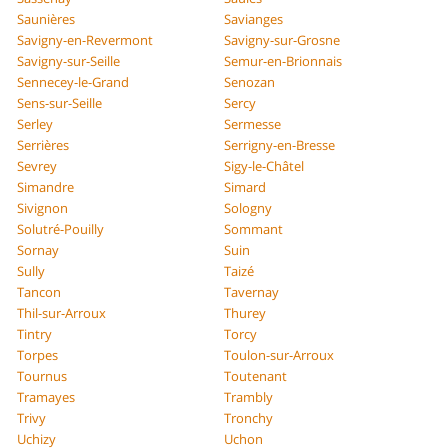
Saunières
Savianges
Savigny-en-Revermont
Savigny-sur-Grosne
Savigny-sur-Seille
Semur-en-Brionnais
Sennecey-le-Grand
Senozan
Sens-sur-Seille
Sercy
Serley
Sermesse
Serrières
Serrigny-en-Bresse
Sevrey
Sigy-le-Châtel
Simandre
Simard
Sivignon
Sologny
Solutré-Pouilly
Sommant
Sornay
Suin
Sully
Taizé
Tancon
Tavernay
Thil-sur-Arroux
Thurey
Tintry
Torcy
Torpes
Toulon-sur-Arroux
Tournus
Toutenant
Tramayes
Trambly
Trivy
Tronchy
Uchizy
Uchon