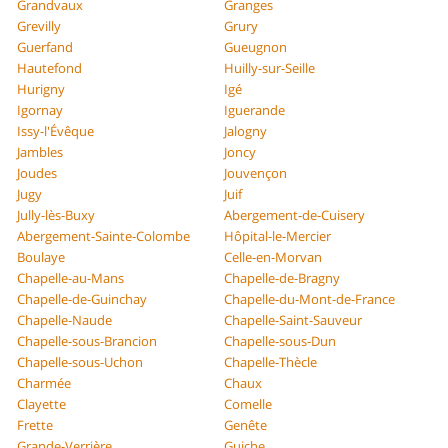
Grandvaux
Granges
Grevilly
Grury
Guerfand
Gueugnon
Hautefond
Huilly-sur-Seille
Hurigny
Igé
Igornay
Iguerande
Issy-l'Évêque
Jalogny
Jambles
Joncy
Joudes
Jouvençon
Jugy
Juif
Jully-lès-Buxy
Abergement-de-Cuisery
Abergement-Sainte-Colombe
Hôpital-le-Mercier
Boulaye
Celle-en-Morvan
Chapelle-au-Mans
Chapelle-de-Bragny
Chapelle-de-Guinchay
Chapelle-du-Mont-de-France
Chapelle-Naude
Chapelle-Saint-Sauveur
Chapelle-sous-Brancion
Chapelle-sous-Dun
Chapelle-sous-Uchon
Chapelle-Thècle
Charmée
Chaux
Clayette
Comelle
Frette
Genête
Grande-Verrière
Guiche