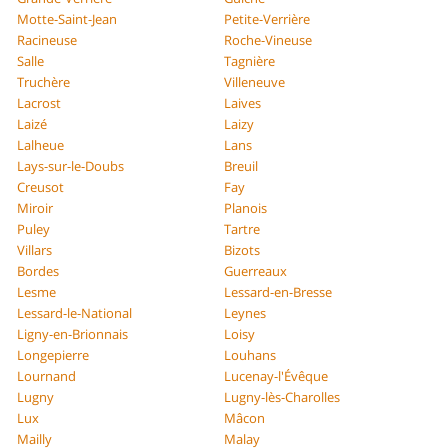
Motte-Saint-Jean
Petite-Verrière
Racineuse
Roche-Vineuse
Salle
Tagnière
Truchère
Villeneuve
Lacrost
Laives
Laizé
Laizy
Lalheue
Lans
Lays-sur-le-Doubs
Breuil
Creusot
Fay
Miroir
Planois
Puley
Tartre
Villars
Bizots
Bordes
Guerreaux
Lesme
Lessard-en-Bresse
Lessard-le-National
Leynes
Ligny-en-Brionnais
Loisy
Longepierre
Louhans
Lournand
Lucenay-l'Évêque
Lugny
Lugny-lès-Charolles
Lux
Mâcon
Mailly
Malay