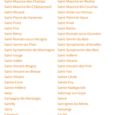
Saint-Maurice-des-Champs
Saint-Maurice-en-Rivière
Saint-Maurice-lès-Châteauneuf
Saint-Maurice-lès-Couches
Saint-Micaud
Saint-Nizier-sur-Arroux
Saint-Pierre-de-Varennes
Saint-Pierre-le-Vieux
Saint-Point
Saint-Privé
Saint-Prix
Saint-Racho
Saint-Rémy
Saint-Romain-sous-Gourdon
Saint-Romain-sous-Versigny
Saint-Sernin-du-Bois
Saint-Sernin-du-Plain
Saint-Symphorien-d'Ancelles
Saint-Symphorien-de-Marmagne
Saint-Symphorien-des-Bois
Saint-Usuge
Saint-Vallerin
Saint-Vallier
Saint-Vérand
Saint-Vincent-Bragny
Saint-Vincent-des-Prés
Saint-Vincent-en-Bresse
Saint-Yan
Saint-Ythaire
Sainte-Cécile
Sainte-Croix
Sainte-Foy
Sainte-Hélène
Sainte-Radegonde
Saisy
Salornay-sur-Guye
Sampigny-lès-Maranges
Sancé
Santilly
Sanvignes-les-Mines
Sarry
Sassangy
Sassenay
Saules