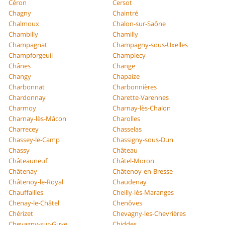
Céron
Cersot
Chagny
Chaintré
Chalmoux
Chalon-sur-Saône
Chambilly
Chamilly
Champagnat
Champagny-sous-Uxelles
Champforgeuil
Champlecy
Chânes
Change
Changy
Chapaize
Charbonnat
Charbonnières
Chardonnay
Charette-Varennes
Charmoy
Charnay-lès-Chalon
Charnay-lès-Mâcon
Charolles
Charrecey
Chasselas
Chassey-le-Camp
Chassigny-sous-Dun
Chassy
Château
Châteauneuf
Châtel-Moron
Châtenay
Châtenoy-en-Bresse
Châtenoy-le-Royal
Chaudenay
Chauffailles
Cheilly-lès-Maranges
Chenay-le-Châtel
Chenôves
Chérizet
Chevagny-les-Chevrières
Chevagny-sur-Guye
Chiddes