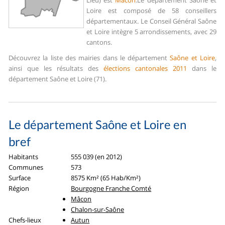
Lieu) est
Mâcon
.
Le département Saône et
Loire est composé de 58 conseillers
départementaux. Le Conseil Général Saône
et Loire intègre 5 arrondissements, avec 29
cantons.
Découvrez la liste des mairies dans le département
Saône et Loire
,
ainsi que les résultats des
élections cantonales 2011
dans le
département Saône et Loire (71).
Le département Saône et Loire en
bref
Habitants
555 039 (en 2012)
Communes
573
Surface
8575 Km² (65 Hab/Km²)
Région
Bourgogne Franche Comté
Mâcon
Chalon-sur-Saône
Chefs-lieux
Autun