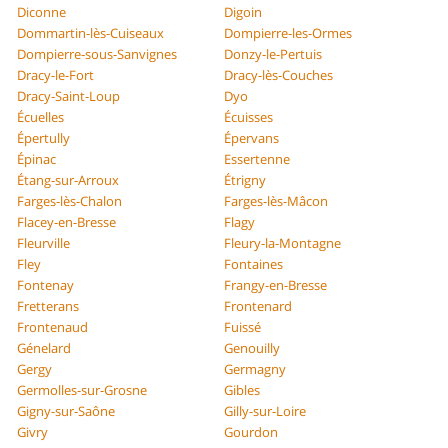
Diconne
Digoin
Dommartin-lès-Cuiseaux
Dompierre-les-Ormes
Dompierre-sous-Sanvignes
Donzy-le-Pertuis
Dracy-le-Fort
Dracy-lès-Couches
Dracy-Saint-Loup
Dyo
Écuelles
Écuisses
Épertully
Épervans
Épinac
Essertenne
Étang-sur-Arroux
Étrigny
Farges-lès-Chalon
Farges-lès-Mâcon
Flacey-en-Bresse
Flagy
Fleurville
Fleury-la-Montagne
Fley
Fontaines
Fontenay
Frangy-en-Bresse
Fretterans
Frontenard
Frontenaud
Fuissé
Génelard
Genouilly
Gergy
Germagny
Germolles-sur-Grosne
Gibles
Gigny-sur-Saône
Gilly-sur-Loire
Givry
Gourdon