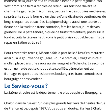
moment de la journée et à en réduire à néant le petit régime qu’on
s’est promis de faire à l’entrée de l’été ou au sortir de l’hiver ! La
charmante gaufrette mâconnaise, petites fille des oublies médiévales,
se présente sous la forme d’un cigare d’une dizaine de centimètres de
long, croquantes et sucrées. La piquenchâgne aussi, une tourte qui
fleure bon la tradition franc-comtoise, fera les beaux jours de vos
goûters ! De la pâte tendre, piquée de fruits frais entiers, posés sur le
fond et cuits la tête en haut, voilà le petit plaisir coupable des fins de
repas en Saône-et-Loire !
Pour rester très terroir, Mâcon a fait la part belle à l’œuf en meurette
ainsi qu’à la gourmande gougère. Pour le premier, il s’agit d’un œuf
mollet, placé dans une sauce au vin rouge et à l’échalote. La seconde
est un genre de petite chouquette soufflée, généralement au
fromage, et que toutes les bonnes boulangeries franc-comtoises et
bourguignonnes vendent !
Le Saviez-vous ?
La Saône-et-Loire est le département le plus peuplé de Bourgogne.
Chalon dans la rue est l’un des plus grands festivals de théâtre de rue
de France, et ce, depuis 1987. Vous vous en doutez, il a lieu à
Chalon