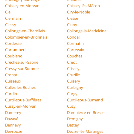
Chissey-en-Morvan
Chissey-lès-Mâcon
Ciel
Ciry-le-Noble
Clermain
Clessé
Clessy
Cluny
Collonge-en-Charollais
Collonge-la-Madeleine
Colombier-en-Brionnais
Condal
Cordesse
Cormatin
Cortambert
Cortevaix
Coublanc
Couches
Crêches-sur-Saône
Créot
Cressy-sur-Somme
Crissey
Cronat
Cruzille
Cuiseaux
Cuisery
Culles-les-Roches
Curbigny
Curdin
Curgy
Curtil-sous-Buffières
Curtil-sous-Burnand
Cussy-en-Morvan
Cuzy
Damerey
Dampierre-en-Bresse
Davayé
Demigny
Dennevy
Dettey
Devrouze
Dezize-lès-Maranges