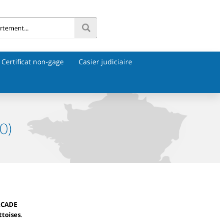
Certificat non-gage
Casier judiciaire
0)
RCADE
ittoises
.