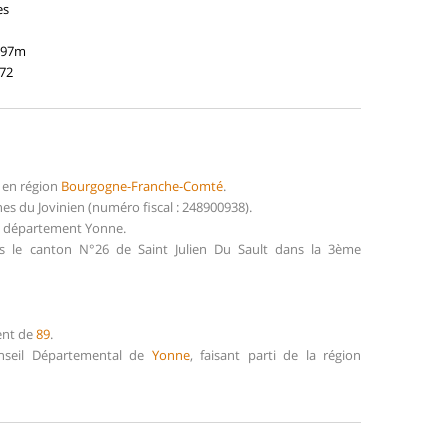
es
197m
972
 en région
Bourgogne-Franche-Comté
.
s du Jovinien (numéro fiscal : 248900938).
du département Yonne.
ns le canton N°26 de Saint Julien Du Sault dans la 3ème
ent de
89
.
onseil Départemental de
Yonne
, faisant parti de la région