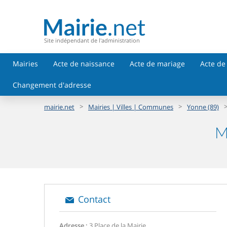
Site indépendant de l'administration
Mairies
Acte de naissance
Acte de mariage
Acte de
Changement d'adresse
>
>
mairie.net
Mairies | Villes | Communes
Yonne (89)
M
Contact
Adresse :
3 Place de la Mairie